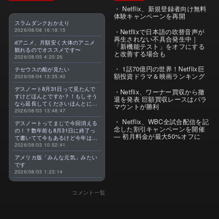
Netflix、新規登録者向け無料
体験キャンペーンを再開
スラムダンクおかえり
2026/08/08 16:18:15
Netflixで日本語の吹替音声が
再生されない不具合発生中｜
dアニメ、月額安く大体のアニメ
「新機能テスト」をオフにする
観れるのでオススメです〜
と改善する場合も
2026/08/05 4:20:26
1話70億円の世界！Netflix巨
テセウスの船が見たい
額投資ドラマ＆映画ランキング
2026/08/04 13:35:40
デスノート8月31日って見たんで
Netflix、ワーナー買収から撤
すけどほんとですか？！もしそう
退を発表 巨額買収レースはパラ
なら延長してくださいほんとに大
マウントが勝利
好きなんです😭
2026/08/03 13:48:47
Netflix、WBC全試合配信を記
デスノートってまじで今回消える
念した割引キャンペーンを開催
の！？数年前も8月31日に終了っ
— 初月料金が最大50%オフに
て書いてて今もあるけど今年はま
じのやつ！？よくわからん！！で
2026/08/03 10:52:41
きればなくならないでほしい！平
アメリカ版「みんな元気」みたい
成アニメを振り返らせてくれっ
です
っ！！！！！！！
2026/08/03 1:23:14
コメント一覧