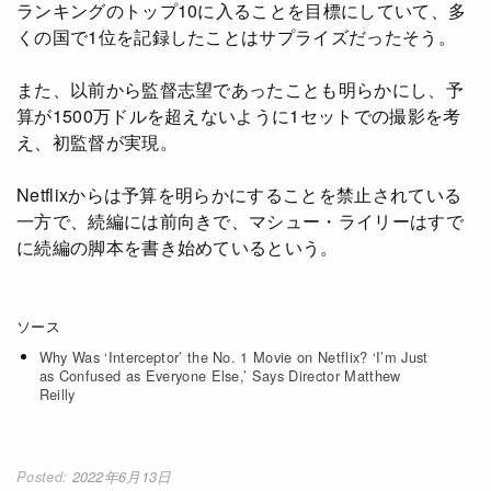
ランキングのトップ10に入ることを目標にしていて、多
Netflixコース別料金プラン
くの国で1位を記録したことはサプライズだったそう。
お問い合わせ
また、以前から監督志望であったことも明らかにし、予
算が1500万ドルを超えないように1セットでの撮影を考
閉じる
え、初監督が実現。
Netflixからは予算を明らかにすることを禁止されている
一方で、続編には前向きで、マシュー・ライリーはすで
に続編の脚本を書き始めているという。
ソース
Why Was ‘Interceptor’ the No. 1 Movie on Netflix? ‘I’m Just
as Confused as Everyone Else,’ Says Director Matthew
Reilly
2022年6月13日