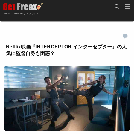
Home
Netflix Unofficial ファンサイト
Netflix新着作品
ジャンル別新着作品
配信予定スケジュール
オールジャンル
配信終了予定の作品
Netflix映画『INTERCEPTOR インターセプター』の人
気に監督自身も困惑？
海外ドラマ・シリーズ
海外ドラマ・ラインナップ
海外映画
Netflix 人気ランキング
国内TV番組・ドラマ
Netflix 全作品ラインナップ
国内映画
Netflix配信作品カスタム検索
アジアTV番組・ドラマ
トレンド
アジア映画
VOD 総合作品情報