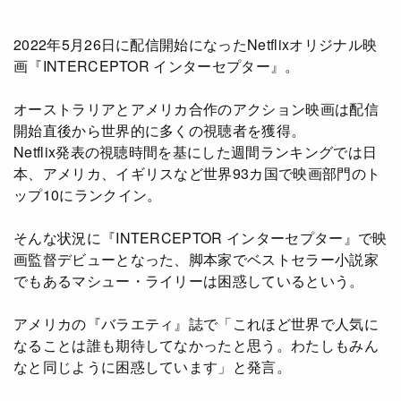
アニメ
Netflix・VOD総合News
ドキュメンタリー
Watchlistへ
2022年5月26日に配信開始になったNetflixオリジナル映
画『INTERCEPTOR インターセプター』。
Netflixオリジナル作品
Netflix Video
オーストラリアとアメリカ合作のアクション映画は配信
リアリティ
…
開始直後から世界的に多くの視聴者を獲得。
Netflix発表の視聴時間を基にした週間ランキングでは日
日本語吹替対応作品
Netflix 吹替版作品
本、アメリカ、イギリスなど世界93カ国で映画部門のト
Netflix 高い評価の海外作品
その他の国のTV番組
ップ10にランクイン。
Netflixオリジナル作品
その他の国の映画
そんな状況に『INTERCEPTOR インターセプター』で映
画監督デビューとなった、脚本家でベストセラー小説家
みんなの作品レビュー
でもあるマシュー・ライリーは困惑しているという。
Watchlist
アメリカの『バラエティ』誌で「これほど世界で人気に
なることは誰も期待してなかったと思う。わたしもみん
過去の配信終了作品
なと同じように困惑しています」と発言。
Get Freaxフォーラム