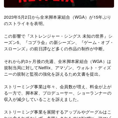
アニメ
Netflix・VOD総合News
ドキュメンタリー
Watchlistへ
2023年5月2日から全米脚本家組合（WGA）が15年ぶり
Netflixオリジナル作品
のストライキを表明。
Netflix Video
リアリティ
…
この影響で『ストレンジャー・シングス 未知の世界』シ
ーズン5、『コブラ会』の新シーズン、『ゲーム・オブ・
日本語吹替対応作品
Netflix 吹替版作品
スローンズ』の前日譚など多くの作品の制作が中断。
Netflix 高い評価の海外作品
その他の国のTV番組
それから約3ヶ月後の先週、全米脚本家組合（WGA）は
規制当局に対してNetflix、アマゾン、ウォルト・ディズ
Netflixオリジナル作品
その他の国の映画
ニーの規制と監視の強化を訴えるため文書を提出。
みんなの作品レビュー
ストリーミング事業は年々、会員数が増え、料金が上が
Watchlist
る一方で、脚本家、プロデューサー、ショーランナーの
収入が減少していることを訴えました。
過去の配信終了作品
ストリーミング事業を展開するアップルやグーグルはこ
Get Freaxフォーラム