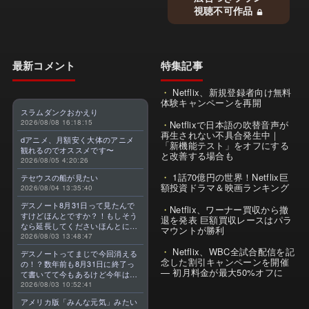
視聴不可作品
最新コメント
特集記事
Netflix、新規登録者向け無料
体験キャンペーンを再開
スラムダンクおかえり
2026/08/08 16:18:15
Netflixで日本語の吹替音声が
再生されない不具合発生中｜
dアニメ、月額安く大体のアニメ
「新機能テスト」をオフにする
観れるのでオススメです〜
と改善する場合も
2026/08/05 4:20:26
1話70億円の世界！Netflix巨
テセウスの船が見たい
額投資ドラマ＆映画ランキング
2026/08/04 13:35:40
デスノート8月31日って見たんで
Netflix、ワーナー買収から撤
すけどほんとですか？！もしそう
退を発表 巨額買収レースはパラ
なら延長してくださいほんとに大
マウントが勝利
好きなんです😭
2026/08/03 13:48:47
Netflix、WBC全試合配信を記
デスノートってまじで今回消える
念した割引キャンペーンを開催
の！？数年前も8月31日に終了っ
— 初月料金が最大50%オフに
て書いてて今もあるけど今年はま
じのやつ！？よくわからん！！で
2026/08/03 10:52:41
きればなくならないでほしい！平
アメリカ版「みんな元気」みたい
成アニメを振り返らせてくれっ