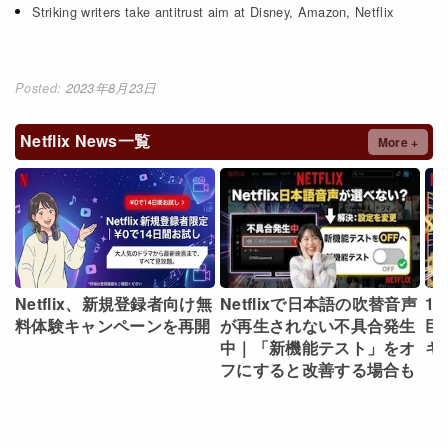
Striking writers take antitrust aim at Disney, Amazon, Netflix
2023年8月23日
Netflix News一覧
More +
Netflix、新規登録者向け無
Netflixで日本語の吹替音声
1話
料体験キャンペーンを再開
が再生されない不具合発生
巨
中｜「新機能テスト」をオ
キ
フにすると改善する場合も