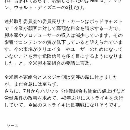
れに含まれておらず、名指しされたのはNetflix、アマゾ
ン、ウォルト・ディズニーの3社だけ。
Netflixコース別料金プラン
お問い合わせ
連邦取引委員会の委員長リナ・カーンはポッドキャスト
で「企業が顧客に対して高額な料金を請求する一方で、
閉じる
脚本家やプロデューサーの収入は減少しています。その
影響でコンテンツの質が低下していると訴えられていま
す。今の市場がクリエイターやユーザーのためになって
いないことを示す危険信号を多く目にするようになりま
した」と、全米脚本家組合の要請に言及。
全米脚本家組合とスタジオ側は交渉の席に付きました
が、まだ合意には至らず。
さらに、7月からハリウッド俳優組合も賃金の値上げなど
労働条件の改善を求めて、43年ぶりにストライキを決行
していて、今回のストライキは長期戦になりそうです。
ソース