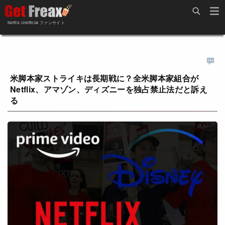
Home
Netflix Unofficial ファンサイト
Netflix新着作品
ジャンル別新着作品
配信予定スケジュール
オールジャンル
配信終了予定の作品
米脚本家ストライキは長期戦に？全米脚本家組合が
Netflix、アマゾン、ディズニーを独占禁止法だと訴え
海外ドラマ・シリーズ
海外ドラマ・ラインナップ
る
海外映画
Netflix 人気ランキング
国内TV番組・ドラマ
Netflix 全作品ラインナップ
国内映画
Netflix配信作品カスタム検索
アジアTV番組・ドラマ
トレンド
アジア映画
VOD 総合作品情報