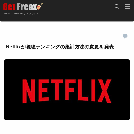
Home
Netflix Unofficial ファンサイト
Netflix新着作品
ジャンル別新着作品
配信予定スケジュール
オールジャンル
配信終了予定の作品
Netflixが視聴ランキングの集計方法の変更を発表
海外ドラマ・シリーズ
海外ドラマ・ラインナップ
海外映画
Netflix 人気ランキング
国内TV番組・ドラマ
Netflix 全作品ラインナップ
国内映画
Netflix配信作品カスタム検索
アジアTV番組・ドラマ
トレンド
アジア映画
VOD 総合作品情報