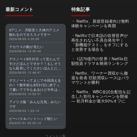
最新コメント
特集記事
Netflix、新規登録者向け無料
体験キャンペーンを再開
dアニメ、月額安く大体のアニメ
観れるのでオススメです〜
Netflixで日本語の吹替音声が
2026/08/05 4:20:26
再生されない不具合発生中｜
「新機能テスト」をオフにする
テセウスの船が見たい
と改善する場合も
2026/08/04 13:35:40
1話70億円の世界！Netflix巨
デスノート8月31日って見たんで
額投資ドラマ＆映画ランキング
すけどほんとですか？！もしそう
なら延長してくださいほんとに大
Netflix、ワーナー買収から撤
好きなんです😭
2026/08/03 13:48:47
退を発表 巨額買収レースはパラ
デスノートってまじで今回消える
マウントが勝利
の！？数年前も8月31日に終了っ
て書いてて今もあるけど今年はま
Netflix、WBC全試合配信を記
じのやつ！？よくわからん！！で
2026/08/03 10:52:41
念した割引キャンペーンを開催
きればなくならないでほしい！平
— 初月料金が最大50%オフに
アメリカ版「みんな元気」みたい
成アニメを振り返らせてくれっ
です
っ！！！！！！！
2026/08/03 1:23:14
ビーバス＆バットヘッド観たい
2026/07/31 20:52:13
コメント一覧