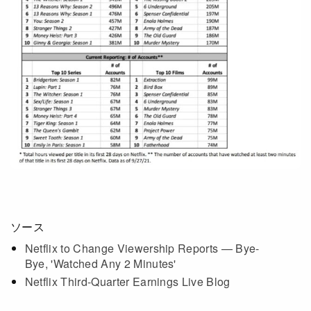
Netflixコース別料金プラン
お問い合わせ
閉じる
ソース
Netflix to Change Viewership Reports — Bye-
Bye, 'Watched Any 2 Minutes'
Netflix Third-Quarter Earnings Live Blog