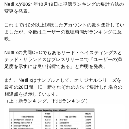
アニメ
Netflix・VOD総合News
Netflixが2021年10月19日に視聴ランキングの集計方法の
変更を発表。
ドキュメンタリー
Watchlistへ
これまでは2分以上視聴したアカウントの数を集計してい
Netflixオリジナル作品
Netflix Video
ましたが、今後はユーザーの視聴時間がランキングに反
リアリティ
…
映。
日本語吹替対応作品
Netflix 吹替版作品
Netflixの共同CEOでもあるリード・ヘイスティングスと
テッド・サランドスはプレスリリースで「ユーザーの満
Netflix 高い評価の海外作品
その他の国のTV番組
足度を示すには良い指標である」と声明を発表。
Netflixオリジナル作品
その他の国の映画
また、Netflixはサンプルとして、オリジナルシリーズを
最初の28日間、旧・新それぞれの方法で集計した場合の
みんなの作品レビュー
相違点を提示しています。
Watchlist
（上：新ランキング、下:旧ランキング）
過去の配信終了作品
Get Freaxフォーラム