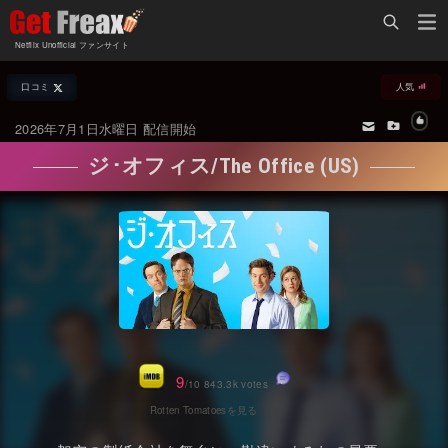
Home
Netflix Unofficial ファンサイト
Netflix新着作品
口コミ
人気
ジャンル別新着作品
配信予定スケジュール
2026年7月1日水曜日 配信開始
オールジャンル
配信終了予定の作品
ジ･オフィス/The Office (US)
海外ドラマ・シリーズ
海外ドラマ・ラインナップ
海外映画
Netflix 人気ランキング
国内TV番組・ドラマ
Netflix 全作品ラインナップ
国内映画
Netflix配信作品カスタム検索
アジアTV番組・ドラマ
トレンド
9
/10 843.3k votes
アジア映画
VOD 総合作品情報