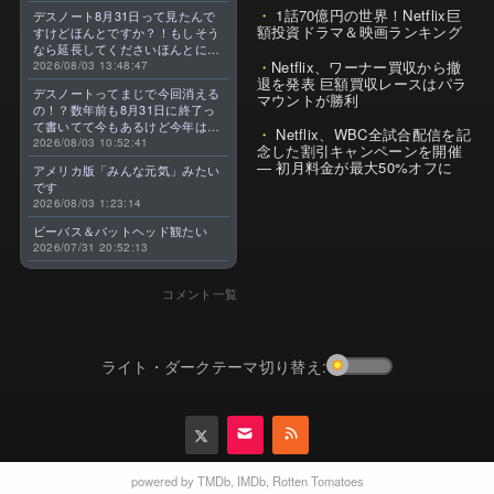
1話70億円の世界！Netflix巨
デスノート8月31日って見たんで
額投資ドラマ＆映画ランキング
すけどほんとですか？！もしそう
なら延長してくださいほんとに大
Netflix、ワーナー買収から撤
好きなんです😭
2026/08/03 13:48:47
退を発表 巨額買収レースはパラ
デスノートってまじで今回消える
マウントが勝利
の！？数年前も8月31日に終了っ
て書いてて今もあるけど今年はま
Netflix、WBC全試合配信を記
じのやつ！？よくわからん！！で
2026/08/03 10:52:41
念した割引キャンペーンを開催
きればなくならないでほしい！平
— 初月料金が最大50%オフに
アメリカ版「みんな元気」みたい
成アニメを振り返らせてくれっ
です
っ！！！！！！！
2026/08/03 1:23:14
ビーバス＆バットヘッド観たい
2026/07/31 20:52:13
コメント一覧
ライト・ダークテーマ切り替え:
powered by
TMDb
,
IMDb
,
Rotten Tomatoes