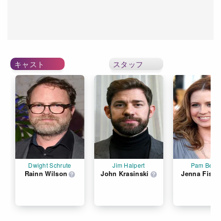
キャスト
スタッフ
Dwight Schrute
Jim Halpert
Pam Bees
Rainn Wilson
John Krasinski
Jenna Fisch