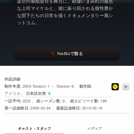
アニメ
Netflix・VOD総合News
架空の製紙会社を舞台に、勘違いまみれの最悪
な上司マイケルと、彼に振り回される個性豊か
ドキュメンタリー
Watchlistへ
な部下たちの日常を描くドキュメンタリー風シ
ットコム。
Netflixオリジナル作品
Netflix Video
リアリティ
…
日本語吹替対応作品
Netflix 吹替版作品
Netflix 高い評価の海外作品
その他の国のTV番組
Netflixオリジナル作品
その他の国の映画
作品詳細
制作年度
2005 Season 1 ～ Season 9
製作国
みんなの作品レビュー
アメリカ
日本語吹替
一話平均
22
総シーズン数
9
総エピソード数
186
Watchlist
第一話放映日
2005-03-24
最新話放映日
2013-05-16
過去の配信終了作品
Get Freaxフォーラム
メディア