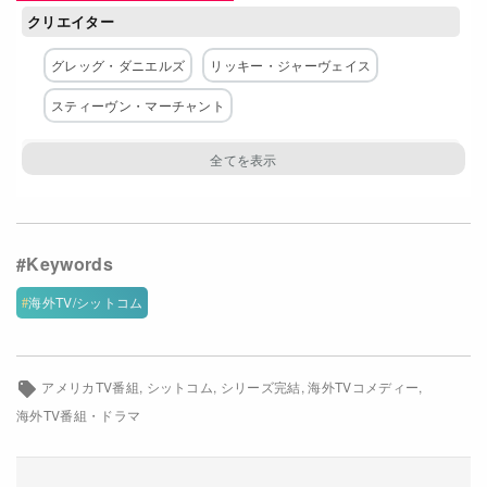
クリエイター
Netflixコース別料金プラン
グレッグ・ダニエルズ
リッキー・ジャーヴェイス
お問い合わせ
スティーヴン・マーチャント
閉じる
主な出演者
スティーヴ・カレル
ジョン・クラシンスキー
ジェナ・フィッシャー
レイン・ウィルソン
B・J・ノヴァク
エド・ヘルムズ
海外TV/シットコム
レスリー・デヴィッド・ベイカー
ブライアン・バウムガートナー
アンジェラ・キンジー
アメリカTV番組
シットコム
シリーズ完結
海外TVコメディー
ケイト・フラナリー
海外TV番組・ドラマ
ネットワーク