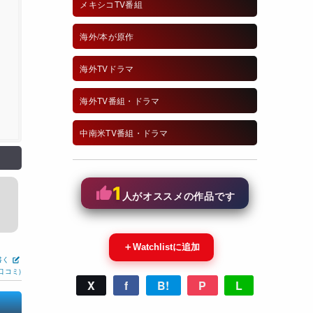
メキシコTV番組
海外/本が原作
海外TVドラマ
海外TV番組・ドラマ
中南米TV番組・ドラマ
1
人がオススメの作品です
＋
Watchlistに追加
書く
口コミ)
X
f
B!
P
L