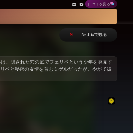
口コミを見る
アニメ
Netflix・VOD総合News
ドキュメンタリー
Watchlistへ
Netflixオリジナル作品
Netflix Video
リアリティ
…
ルは、隠された穴の底でフェリペという少年を発見す
日本語吹替対応作品
Netflix 吹替版作品
ェリペと秘密の友情を育むミゲルだったが、やがて彼
Netflix 高い評価の海外作品
その他の国のTV番組
Netflixオリジナル作品
その他の国の映画
みんなの作品レビュー
Watchlist
過去の配信終了作品