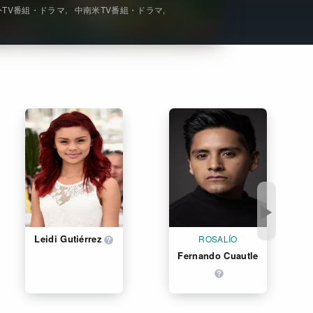
外TV番組・ドラマ
中南米TV番組・ドラマ
Get Freaxフォーラム
Netflixコース別料金プラン
お問い合わせ
閉じる
▶
Leidi Gutiérrez
ROSALÍO
Fernando Cuautle