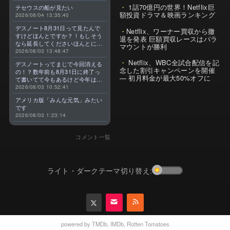
1話70億円の世界！Netflix巨
テセウスの船が見たい
額投資ドラマ＆映画ランキング
2026/08/04 13:35:40
デスノート8月31日って見たんで
Netflix、ワーナー買収から撤
すけどほんとですか？！もしそう
退を発表 巨額買収レースはパラ
なら延長してくださいほんとに大
マウントが勝利
好きなんです😭
2026/08/03 13:48:47
Netflix、WBC全試合配信を記
デスノートってまじで今回消える
念した割引キャンペーンを開催
の！？数年前も8月31日に終了っ
— 初月料金が最大50%オフに
て書いてて今もあるけど今年はま
じのやつ！？よくわからん！！で
2026/08/03 10:52:41
きればなくならないでほしい！平
アメリカ版「みんな元気」みたい
成アニメを振り返らせてくれっ
です
っ！！！！！！！
2026/08/03 1:23:14
コメント一覧
ライト・ダークテーマ切り替え:
powered by
TMDb
,
IMDb
,
Rotten Tomatoes