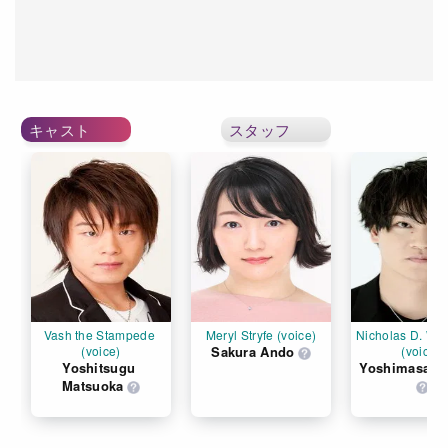
キャスト
スタッフ
Vash the Stampede 
Meryl Stryfe (voice)
Nicholas D. Wol
(voice)
Sakura Ando
(voice)
Yoshitsugu 
Yoshimasa H
Matsuoka