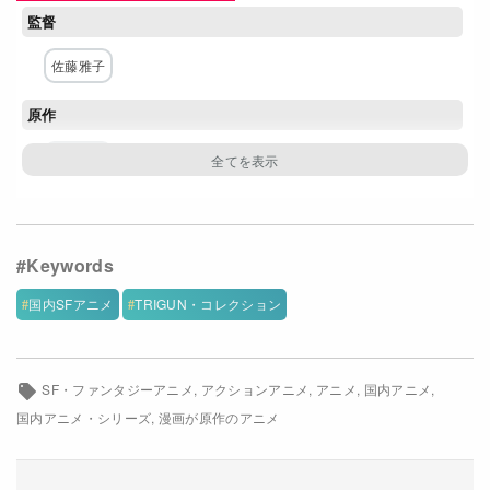
監督
Netflixコース別料金プラン
佐藤雅子
お問い合わせ
原作
閉じる
内藤泰弘
構成・脚本
筆安一幸
キャラクター原案・デザイン
国内SFアニメ
TRIGUN・コレクション
押山清高
SF・ファンタジーアニメ
アクションアニメ
アニメ
国内アニメ
主な出演者
国内アニメ・シリーズ
漫画が原作のアニメ
松岡禎丞
あんどうさくら
細谷佳正
綾森千夏
武虎
チョー
三木眞一郎
内山昂輝
村瀬歩