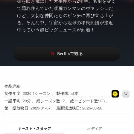
アニメ
Netflix・VOD総合News
街を吹き飛ばした大事件から2年半。名前を変え
て隠れ住んでいた凄腕ガンマンのヴァッシュだ
ドキュメンタリー
Watchlistへ
けど、大切な仲間たちのピンチに再び立ち上が
る。そんな中、宇宙から地球の移民船団が接近
Netflixオリジナル作品
Netflix Video
中っていう超ビッグニュースが到着！
リアリティ
…
日本語吹替対応作品
Netflix 吹替版作品
Netflix 高い評価の海外作品
その他の国のTV番組
Netflixオリジナル作品
その他の国の映画
作品詳細
みんなの作品レビュー
制作年度
2026 1シーズン
製作国
日本
一話平均
23
総シーズン数
2
総エピソード数
23
Watchlist
第一話放映日
2023-01-07
最新話放映日
2026-03-28
過去の配信終了作品
Get Freaxフォーラム
メディア