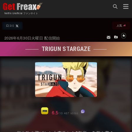
Home
Netflix Unofficial ファンサイト
Netflix新着作品
口コミ
人気
ジャンル別新着作品
配信予定スケジュール
2026年6月30日火曜日 配信開始
オールジャンル
配信終了予定の作品
TRIGUN STARGAZE
海外ドラマ・シリーズ
海外ドラマ・ラインナップ
海外映画
Netflix 人気ランキング
国内TV番組・ドラマ
Netflix 全作品ラインナップ
国内映画
Netflix配信作品カスタム検索
アジアTV番組・ドラマ
トレンド
6.5
/10 467 votes
アジア映画
VOD 総合作品情報