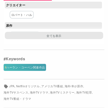
クリエイター
Netflixコース別料金プラン
ロバート・ハル
お問い合わせ
原作
閉じる
ハーラン・コーベン
主な出演者
サム・ワーシントン
ブリット・ロウワー
マイロ・ヴィンティミリア
ローガン・ブラウニング
ハーラン・コーベン関連作品
シャイ・マクブライド
エリン・リチャーズ
マデリーン・ストー
ヒュー・トンプソン
JPA
Netflixオリジナル
アメリカTV番組
海外/本が原作
ピーター・アウターブリッジ
ジョナサン・タッカー
海外TVサスペンス
海外TVドラマ
海外TVミステリー
海外TV犯罪
海外TV番組・ドラマ
ネットワーク