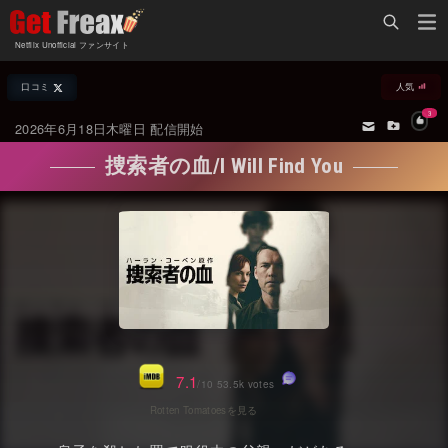
Home
Netflix Unofficial ファンサイト
Netflix新着作品
口コミ
人気
ジャンル別新着作品
配信予定スケジュール
3
2026年6月18日木曜日 配信開始
オールジャンル
配信終了予定の作品
捜索者の血/I Will Find You
海外ドラマ・シリーズ
海外ドラマ・ラインナップ
海外映画
Netflix 人気ランキング
国内TV番組・ドラマ
Netflix 全作品ラインナップ
国内映画
Netflix配信作品カスタム検索
アジアTV番組・ドラマ
トレンド
7.1
/10 53.5k votes
アジア映画
VOD 総合作品情報