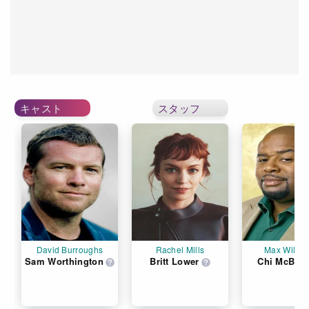
キャスト
スタッフ
David Burroughs
Rachel Mills
Max Willia
Sam Worthington
Britt Lower
Chi McBrid