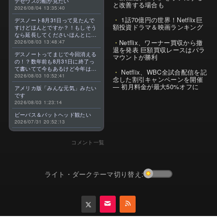
テセウスの船が見たい
と改善する場合も
2026/08/04 13:35:40
1話70億円の世界！Netflix巨
デスノート8月31日って見たんで
額投資ドラマ＆映画ランキング
すけどほんとですか？！もしそう
なら延長してくださいほんとに大
Netflix、ワーナー買収から撤
好きなんです😭
2026/08/03 13:48:47
退を発表 巨額買収レースはパラ
デスノートってまじで今回消える
マウントが勝利
の！？数年前も8月31日に終了っ
て書いてて今もあるけど今年はま
Netflix、WBC全試合配信を記
じのやつ！？よくわからん！！で
2026/08/03 10:52:41
念した割引キャンペーンを開催
きればなくならないでほしい！平
— 初月料金が最大50%オフに
アメリカ版「みんな元気」みたい
成アニメを振り返らせてくれっ
です
っ！！！！！！！
2026/08/03 1:23:14
ビーバス＆バットヘッド観たい
2026/07/31 20:52:13
コメント一覧
ライト・ダークテーマ切り替え: