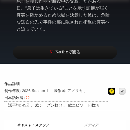
アニメ
Netflix・VOD総合News
息子を殺した罪で服役中の父親。だがある
日、“息子は生きている”ことを示す証拠が届く。
ドキュメンタリー
Watchlistへ
真実を確かめるため脱獄を決意した彼は、危険
な逃亡の先で事件の裏に隠された衝撃の真実へ
Netflixオリジナル作品
Netflix Video
と迫っていく。
リアリティ
…
日本語吹替対応作品
Netflix 吹替版作品
Netflix 高い評価の海外作品
その他の国のTV番組
Netflixオリジナル作品
その他の国の映画
作品詳細
みんなの作品レビュー
制作年度
2026 Season 1
製作国
アメリカ
日本語吹替
Watchlist
一話平均
45
総シーズン数
1
総エピソード数
8
過去の配信終了作品
Get Freaxフォーラム
メディア