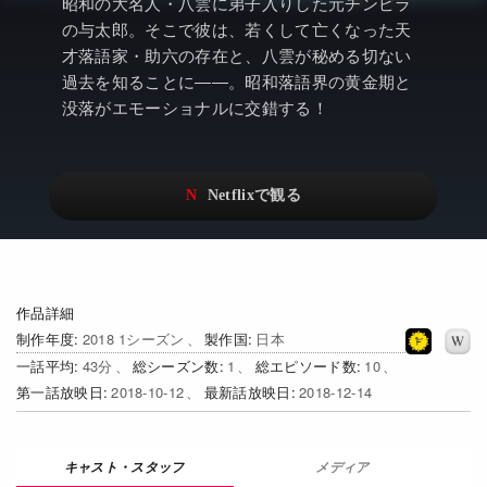
アニメ
Netflix・VOD総合News
昭和の大名人・八雲に弟子入りした元チンピラ
の与太郎。そこで彼は、若くして亡くなった天
ドキュメンタリー
Watchlistへ
才落語家・助六の存在と、八雲が秘める切ない
過去を知ることに――。昭和落語界の黄金期と
Netflixオリジナル作品
Netflix Video
没落がエモーショナルに交錯する！
リアリティ
…
日本語吹替対応作品
Netflix 吹替版作品
Netflix 高い評価の海外作品
その他の国のTV番組
Netflixオリジナル作品
その他の国の映画
作品詳細
みんなの作品レビュー
制作年度
2018 1シーズン
製作国
日本
一話平均
43
総シーズン数
1
総エピソード数
10
Watchlist
第一話放映日
2018-10-12
最新話放映日
2018-12-14
過去の配信終了作品
Get Freaxフォーラム
メディア