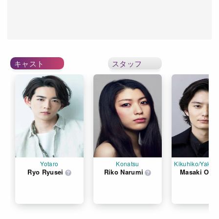
キャスト
スタッフ
Yotaro
Konatsu
Kikuhiko/Yakumo
Ryo Ryusei
Riko Narumi
Masaki Oka