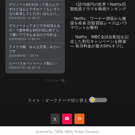
1話70億円の世界！Netflix巨
デスノート8月31日って見たんで
額投資ドラマ＆映画ランキング
すけどほんとですか？！もしそう
なら延長してくださいほんとに大
Netflix、ワーナー買収から撤
好きなんです😭
2026/08/03 13:48:47
退を発表 巨額買収レースはパラ
デスノートってまじで今回消える
マウントが勝利
の！？数年前も8月31日に終了っ
て書いてて今もあるけど今年はま
Netflix、WBC全試合配信を記
じのやつ！？よくわからん！！で
2026/08/03 10:52:41
念した割引キャンペーンを開催
きればなくならないでほしい！平
— 初月料金が最大50%オフに
アメリカ版「みんな元気」みたい
成アニメを振り返らせてくれっ
です
っ！！！！！！！
2026/08/03 1:23:14
ビーバス＆バットヘッド観たい
2026/07/31 20:52:13
コメント一覧
ライト・ダークテーマ切り替え:
powered by
TMDb
,
IMDb
,
Rotten Tomatoes