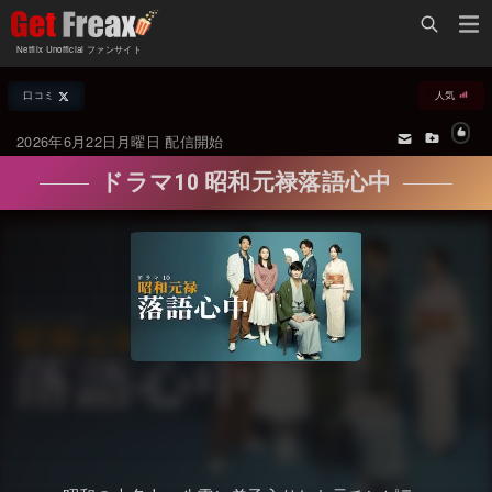
Home
Netflix Unofficial ファンサイト
Netflix新着作品
口コミ
人気
ジャンル別新着作品
配信予定スケジュール
2026年6月22日月曜日 配信開始
オールジャンル
配信終了予定の作品
ドラマ10 昭和元禄落語心中
海外ドラマ・シリーズ
海外ドラマ・ラインナップ
海外映画
Netflix 人気ランキング
国内TV番組・ドラマ
Netflix 全作品ラインナップ
国内映画
Netflix配信作品カスタム検索
アジアTV番組・ドラマ
トレンド
アジア映画
VOD 総合作品情報