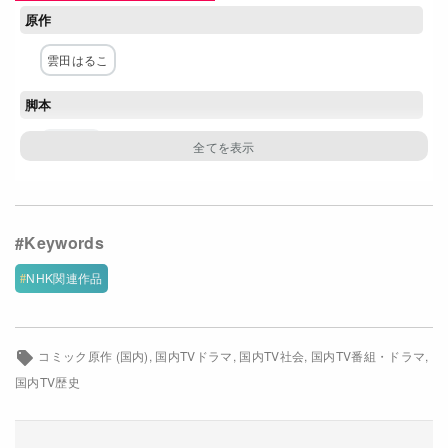
原作
Netflixコース別料金プラン
雲田はるこ
お問い合わせ
脚本
閉じる
羽原大介
主な出演者
岡田将生
竜星涼
成海璃子
大政絢
山崎育三郎
ネットワーク
NHK関連作品
NHK
コミック原作 (国内)
国内TVドラマ
国内TV社会
国内TV番組・ドラマ
国内TV歴史