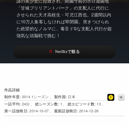
アニメ
Netflix・VOD総合News
謎の美少女に拉致され、閉園寸前のボロ遊園地
「甘城ブリリアントパーク」の支配人に代行に
ドキュメンタリー
Watchlistへ
させられた天才高校生・可児江西也。2週間以内
に10万人集客しなければ即閉園。突きつけられ
Netflixオリジナル作品
Netflix Video
た絶望的なノルマに、毒舌ドSな支配人代行が超
強気な頭脳戦で挑む！
リアリティ
…
日本語吹替対応作品
Netflix 吹替版作品
Netflix 高い評価の海外作品
その他の国のTV番組
Netflixオリジナル作品
その他の国の映画
みんなの作品レビュー
作品詳細
制作年度
2014 1シーズン
製作国
日本
Watchlist
一話平均
24
総シーズン数
1
総エピソード数
13
第一話放映日
2014-10-07
最新話放映日
2014-12-26
過去の配信終了作品
Get Freaxフォーラム