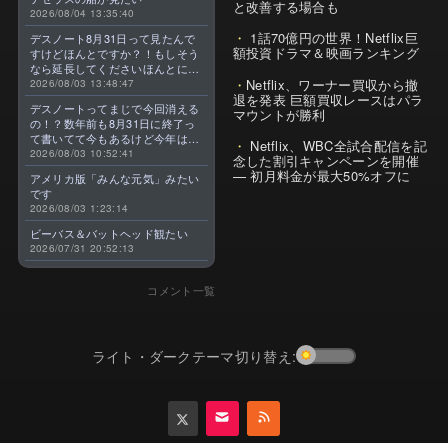
と改善する場合も
2026/08/04 13:35:40
1話70億円の世界！Netflix巨
デスノート8月31日って見たんで
額投資ドラマ＆映画ランキング
すけどほんとですか？！もしそう
なら延長してくださいほんとに大
Netflix、ワーナー買収から撤
好きなんです😭
2026/08/03 13:48:47
退を発表 巨額買収レースはパラ
デスノートってまじで今回消える
マウントが勝利
の！？数年前も8月31日に終了っ
て書いてて今もあるけど今年はま
Netflix、WBC全試合配信を記
じのやつ！？よくわからん！！で
2026/08/03 10:52:41
念した割引キャンペーンを開催
きればなくならないでほしい！平
— 初月料金が最大50%オフに
アメリカ版「みんな元気」みたい
成アニメを振り返らせてくれっ
です
っ！！！！！！！
2026/08/03 1:23:14
ビーバス＆バットヘッド観たい
2026/07/31 20:52:13
コメント一覧
ライト・ダークテーマ切り替え: