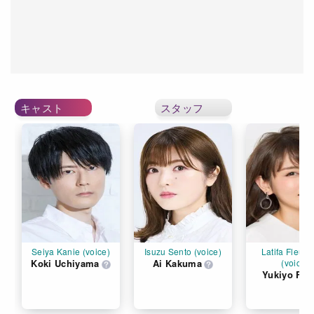
キャスト
スタッフ
Seiya Kanie (voice)
Isuzu Sento (voice)
Latifa Fleura
Koki Uchiyama
Ai Kakuma
(voice)
Yukiyo Fuji