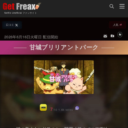
Home
Netflix Unofficial ファンサイト
Netflix新着作品
口コミ
人気
ジャンル別新着作品
配信予定スケジュール
2026年6月16日火曜日 配信開始
オールジャンル
配信終了予定の作品
甘城ブリリアントパーク
海外ドラマ・シリーズ
海外ドラマ・ラインナップ
海外映画
Netflix 人気ランキング
国内TV番組・ドラマ
Netflix 全作品ラインナップ
国内映画
Netflix配信作品カスタム検索
アジアTV番組・ドラマ
トレンド
7
/10 1.8k votes
アジア映画
VOD 総合作品情報