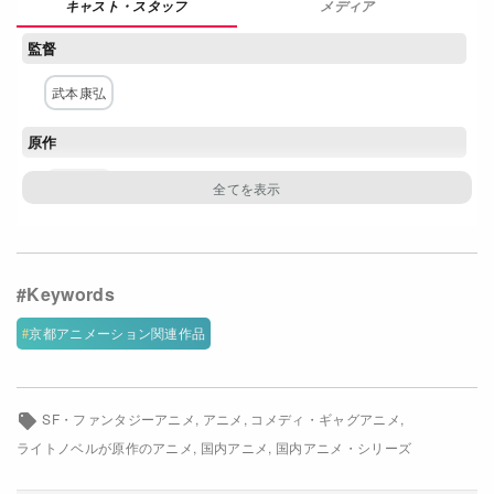
メディア
Netflixコース別料金プラン
監督
お問い合わせ
武本康弘
閉じる
原作
賀東招二
構成・脚本
志茂文彦
キャラクター原案・デザイン
京都アニメーション関連作品
門脇未来
SF・ファンタジーアニメ
アニメ
コメディ・ギャグアニメ
主な出演者
ライトノベルが原作のアニメ
国内アニメ
国内アニメ・シリーズ
内山昂輝
加隈亜衣
藤井ゆきよ
川澄綾子