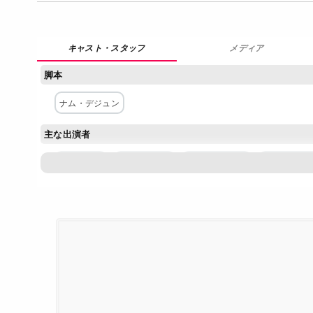
メディア
脚本
ナム・デジュン
主な出演者
ソ・ジソブ
チェ・デフン
ユン・ギョンホ
チュ・サン
パク・チヌ
チョ・ボクレ
ネットワーク
SBS (韓国)
Netflix