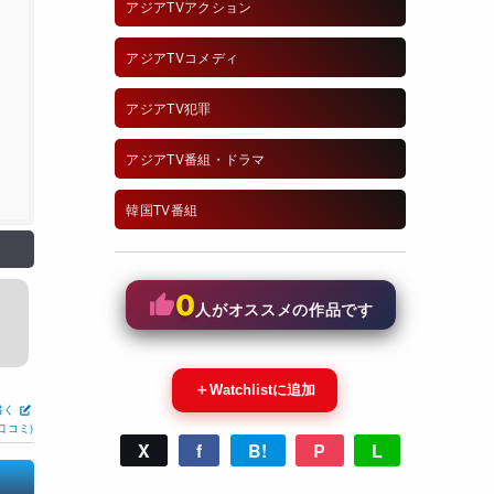
アジアTVアクション
アジアTVコメディ
アジアTV犯罪
アジアTV番組・ドラマ
韓国TV番組
0
人がオススメの作品です
＋
Watchlistに追加
書く
口コミ)
X
f
B!
P
L