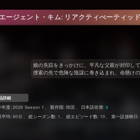
エージェント・キム: リアクティべーティッ
娘の失踪をきっかけに、平凡な父親が封印し
捜索の先で危険な陰謀に巻き込まれ、命懸け
品詳細
作年度
2026 Season 1
製作国
韓国
日本語吹替
話平均
60
総シーズン数
1
総エピソード数
10
第一話放映日