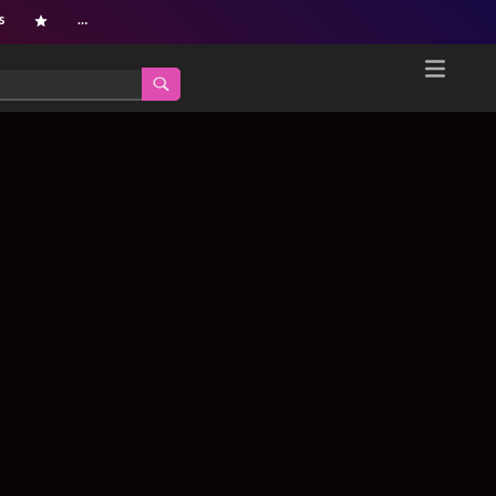
s
…
Home
Netflix新着作品
ジャンル別新着作品
配信予定スケジュール
オールジャンル
配信終了予定の作品
海外ドラマ・シリーズ
海外ドラマ・ラインナップ
海外映画
Netflix 人気ランキング
国内TV番組・ドラマ
Netflix 全作品ラインナップ
国内映画
Netflix配信作品カスタム検索
アジアTV番組・ドラマ
トレンド
アジア映画
VOD 総合作品情報