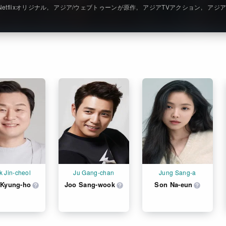
Netflixオリジナル
アジア/ウェブトゥーンが原作
アジアTVアクション
アジア
k Jin-cheol
Ju Gang-chan
Jung Sang-a
 Kyung-ho
Joo Sang-wook
Son Na-eun