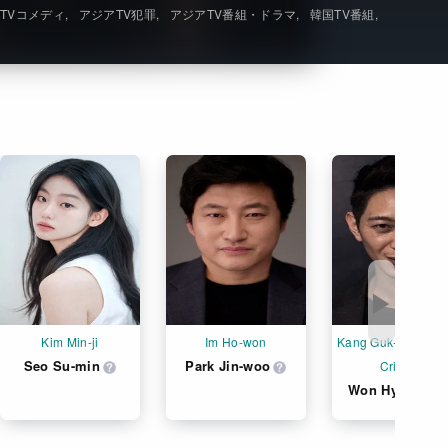
TVコメディ
アジアTV犯罪
アジアTV番組・ドラマ
韓国TV番組
Get Freaxフォーラム
Netflixコース別料金プラン
お問い合わせ
閉じる
▶
Kim Min-ji
Im Ho-won
Kang Guk-cheol (Mo
Seo Su-min
Park Jin-woo
Cricket)
Won Hyun-jun