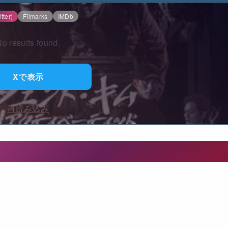
tter)
Filmarks
IMDb
o results found.
Xで表示
再読み込み