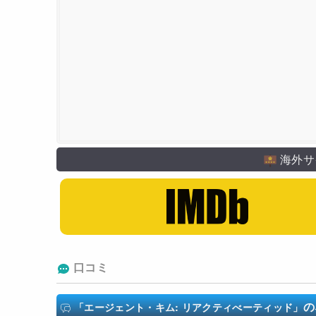
海外サ
口コミ
の
「エージェント・キム: リアクティべーティッド」