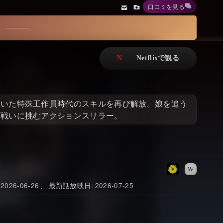
口コミを見る
アニメ
Netflix・VOD総合News
ド
ドキュメンタリー
Watchlistへ
Netflixオリジナル作品
Netflix Video
リアリティ
…
ていた特殊工作員時代のスキルを再び解放。娘を追う
日本語吹替対応作品
Netflix 吹替版作品
の戦いに挑むアクションスリラー。
Netflix 高い評価の海外作品
その他の国のTV番組
Netflixオリジナル作品
その他の国の映画
みんなの作品レビュー
2026-06-26
最新話放映日
2026-07-25
Watchlist
過去の配信終了作品