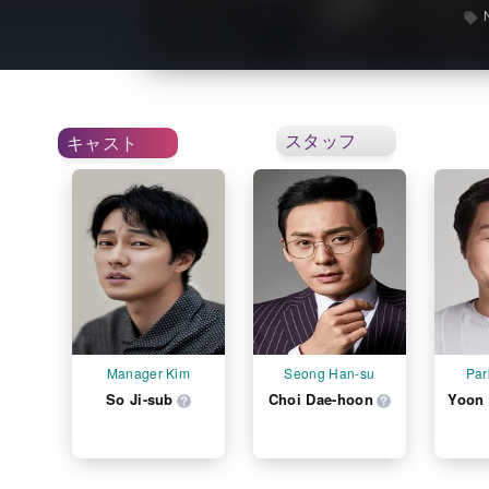
スタッフ
キャスト
Manager Kim
Seong Han-su
Par
So Ji-sub
Choi Dae-hoon
Yoon