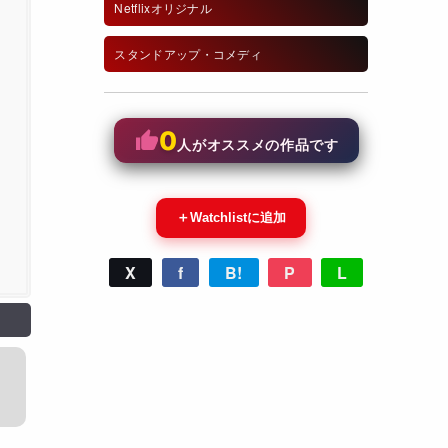
Netflixオリジナル
スタンドアップ・コメディ
0
人がオススメの作品です
＋
Watchlistに追加
X
f
B!
P
L