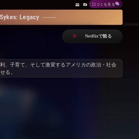
口コミを見る
アニメ
Netflix・VOD総合News
: Legacy
ドキュメンタリー
Watchlistへ
Netflixオリジナル作品
Netflix Video
リアリティ
…
の権利、子育て、そして激変するアメリカの政治・社会
日本語吹替対応作品
Netflix 吹替版作品
させる。
Netflix 高い評価の海外作品
その他の国のTV番組
Netflixオリジナル作品
その他の国の映画
みんなの作品レビュー
Watchlist
過去の配信終了作品