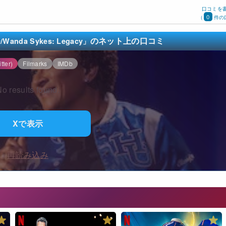
口コミを
0
(
件の
のネット上の口コミ
a Sykes: Legacy」
tter)
Filmarks
IMDb
o results found.
Xで表示
再読み込み