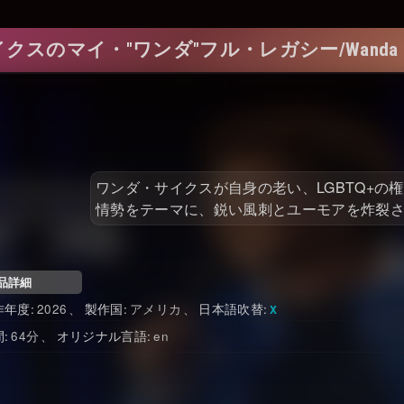
スのマイ・"ワンダ"フル・レガシー/Wanda Sykes
ワンダ・サイクスが自身の老い、LGBTQ+
情勢をテーマに、鋭い風刺とユーモアを炸裂
品詳細
作年度
2026
製作国
アメリカ
日本語吹替
間
64
オリジナル言語
en