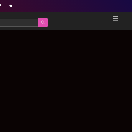
s
…
Home
Netflix新着作品
ジャンル別新着作品
配信予定スケジュール
オールジャンル
配信終了予定の作品
海外ドラマ・シリーズ
海外ドラマ・ラインナップ
海外映画
Netflix 人気ランキング
国内TV番組・ドラマ
Netflix 全作品ラインナップ
国内映画
Netflix配信作品カスタム検索
アジアTV番組・ドラマ
トレンド
アジア映画
VOD 総合作品情報