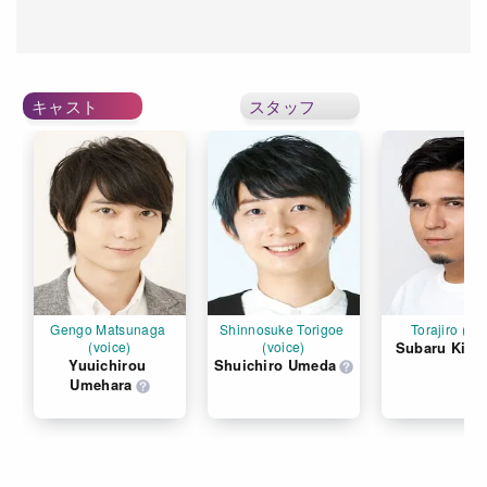
キャスト
スタッフ
Gengo Matsunaga 
Shinnosuke Torigoe 
Torajiro (voi
(voice)
(voice)
Subaru Kimu
Yuuichirou 
Shuichiro Umeda
Umehara