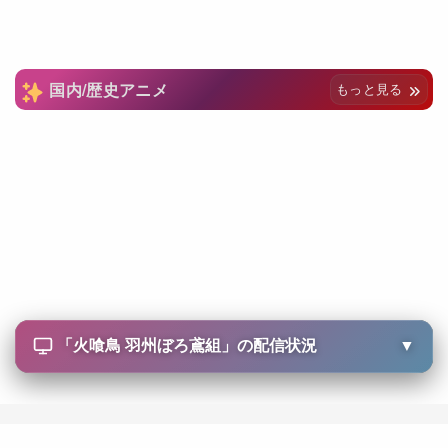
国内/歴史アニメ
もっと見る
「
火喰鳥 羽州ぼろ鳶組
」の配信状況
▼