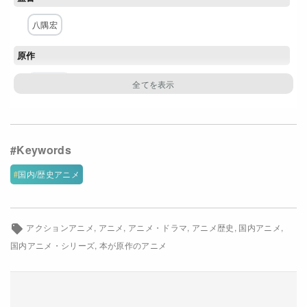
Netflixコース別料金プラン
八隅宏
お問い合わせ
原作
閉じる
今村翔吾
構成・脚本
森龍介
キャラクター原案・デザイン
国内/歴史アニメ
BILBA
アクションアニメ
アニメ
アニメ・ドラマ
アニメ歴史
国内アニメ
主な出演者
国内アニメ・シリーズ
本が原作のアニメ
梅原裕一郎
梅田修一朗
木村昴
島﨑信長
小野賢章
三吉彩花
遊佐浩二
諏訪部順一
安田顕