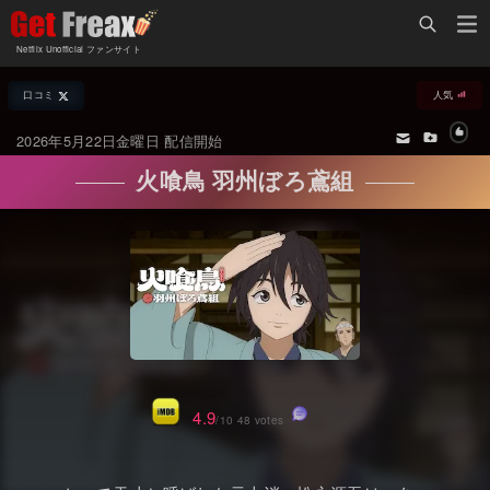
Home
Netflix Unofficial ファンサイト
Netflix新着作品
口コミ
人気
ジャンル別新着作品
配信予定スケジュール
2026年5月22日金曜日 配信開始
オールジャンル
配信終了予定の作品
火喰鳥 羽州ぼろ鳶組
海外ドラマ・シリーズ
海外ドラマ・ラインナップ
海外映画
Netflix 人気ランキング
国内TV番組・ドラマ
Netflix 全作品ラインナップ
国内映画
Netflix配信作品カスタム検索
アジアTV番組・ドラマ
トレンド
4.9
/10 48 votes
アジア映画
VOD 総合作品情報