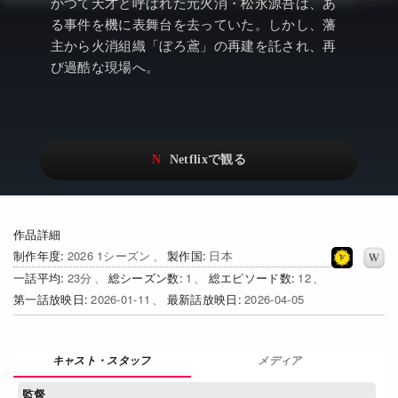
アニメ
Netflix・VOD総合News
かつて天才と呼ばれた元火消・松永源吾は、あ
る事件を機に表舞台を去っていた。しかし、藩
ドキュメンタリー
Watchlistへ
主から火消組織「ぼろ鳶」の再建を託され、再
び過酷な現場へ。
Netflixオリジナル作品
Netflix Video
リアリティ
…
日本語吹替対応作品
Netflix 吹替版作品
Netflix 高い評価の海外作品
その他の国のTV番組
Netflixオリジナル作品
その他の国の映画
作品詳細
制作年度
2026 1シーズン
製作国
日本
みんなの作品レビュー
一話平均
23
総シーズン数
1
総エピソード数
12
第一話放映日
2026-01-11
最新話放映日
2026-04-05
Watchlist
過去の配信終了作品
メディア
Get Freaxフォーラム
監督