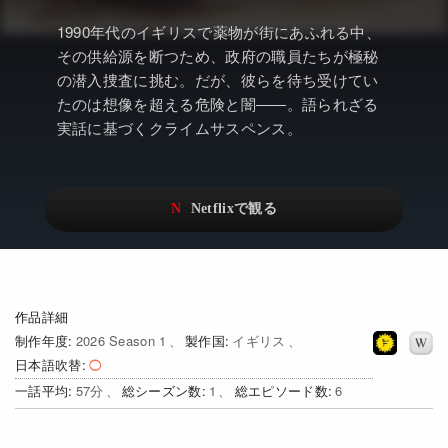
アニメ
Netflix・VOD総合News
1990年代のイギリスで薬物が街にあふれる中、
ドキュメンタリー
Watchlistへ
その供給源を断つため、政府の職員たちが極秘
の潜入捜査に挑む。だが、彼らを待ち受けてい
Netflixオリジナル作品
Netflix Video
たのは想像を超える危険と闇――。語られざる
実話に基づくクライムサスペンス。
リアリティ
…
日本語吹替対応作品
Netflix 吹替版作品
Netflix 高い評価の海外作品
その他の国のTV番組
Netflixオリジナル作品
その他の国の映画
みんなの作品レビュー
作品詳細
制作年度
2026 Season 1
製作国
イギリス
Watchlist
日本語吹替
過去の配信終了作品
一話平均
57
総シーズン数
1
総エピソード数
6
Get Freaxフォーラム