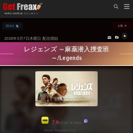
Home
Netflix Unofficial ファンサイト
Netflix新着作品
口コミ
人気
ジャンル別新着作品
配信予定スケジュール
2026年5月7日木曜日 配信開始
オールジャンル
配信終了予定の作品
レジェンズ ～麻薬潜入捜査班
海外ドラマ・シリーズ
海外ドラマ・ラインナップ
～/Legends
海外映画
Netflix 人気ランキング
国内TV番組・ドラマ
Netflix 全作品ラインナップ
国内映画
Netflix配信作品カスタム検索
アジアTV番組・ドラマ
トレンド
アジア映画
VOD 総合作品情報
7.8
/10 25.7k votes