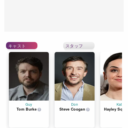
キャスト
スタッフ
Guy
Don
Kate
Tom Burke
Steve Coogan
Hayley Squir