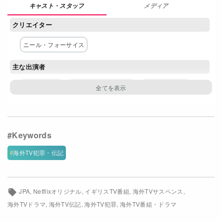
メディア
Netflixコース別料金プラン
クリエイター
お問い合わせ
ニール・フォーサイス
閉じる
主な出演者
トム・バーク
スティーヴ・クーガン
トム・ヒューズ
アムル・アミーン
ジャスミン・ブラックボロウ
ヘイリー・スクワイアーズ
ダグラス・ホッジ
ジョニー・ハリス
アレックス・ジェニングス
海外TV犯罪・伝記
コン・オニール
ネットワーク
JPA
Netflixオリジナル
イギリスTV番組
海外TVサスペンス
Netflix
海外TVドラマ
海外TV伝記
海外TV犯罪
海外TV番組・ドラマ