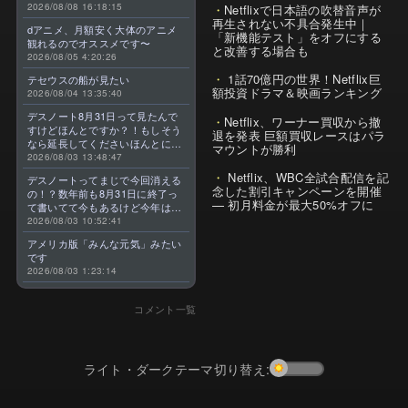
2026/08/08 16:18:15
Netflixで日本語の吹替音声が
再生されない不具合発生中｜
dアニメ、月額安く大体のアニメ
「新機能テスト」をオフにする
観れるのでオススメです〜
と改善する場合も
2026/08/05 4:20:26
1話70億円の世界！Netflix巨
テセウスの船が見たい
額投資ドラマ＆映画ランキング
2026/08/04 13:35:40
デスノート8月31日って見たんで
Netflix、ワーナー買収から撤
すけどほんとですか？！もしそう
退を発表 巨額買収レースはパラ
なら延長してくださいほんとに大
マウントが勝利
好きなんです😭
2026/08/03 13:48:47
Netflix、WBC全試合配信を記
デスノートってまじで今回消える
念した割引キャンペーンを開催
の！？数年前も8月31日に終了っ
— 初月料金が最大50%オフに
て書いてて今もあるけど今年はま
じのやつ！？よくわからん！！で
2026/08/03 10:52:41
きればなくならないでほしい！平
アメリカ版「みんな元気」みたい
成アニメを振り返らせてくれっ
です
っ！！！！！！！
2026/08/03 1:23:14
コメント一覧
ライト・ダークテーマ切り替え: