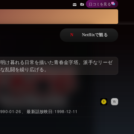
口コミを見る
アニメ
Netflix・VOD総合News
ドキュメンタリー
Watchlistへ
Netflixオリジナル作品
Netflix Video
リアリティ
…
に明け暮れる日常を描いた青春金字塔。派手なリーゼ
日本語吹替対応作品
Netflix 吹替版作品
手な乱闘を繰り広げる。
Netflix 高い評価の海外作品
その他の国のTV番組
Netflixオリジナル作品
その他の国の映画
みんなの作品レビュー
1990-01-26
最新話放映日
1998-12-11
Watchlist
過去の配信終了作品