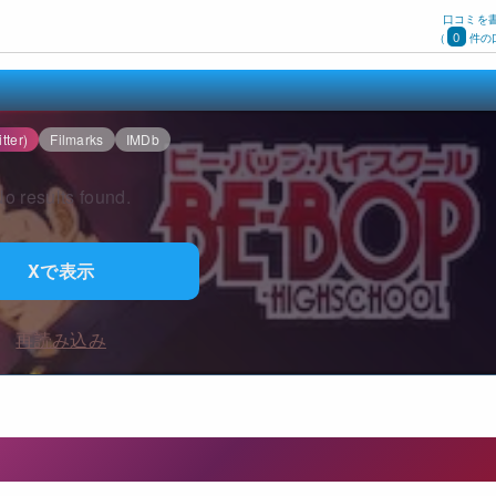
口コミを
0
(
件の
tter)
Filmarks
IMDb
o results found.
Xで表示
再読み込み