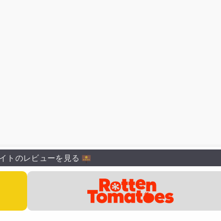
規夫
千葉繁
大塚芳忠
松田重治
佐久間レイ
富沢美智恵
イトのレビューを見る