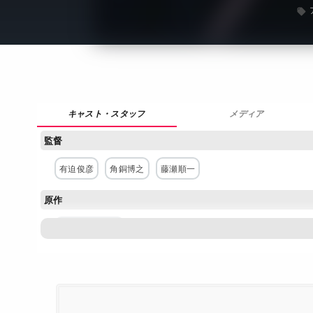
メディア
監督
有迫俊彦
角銅博之
藤瀬順一
原作
きうちかずひろ
構成・脚本
木内一雅
きうちかずひろ
浦畑達彦
植村更