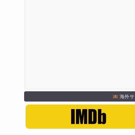
キャラクター原案・デザイン
羽山淳一
主な出演者
小野坂昌也
立木文彦
飛志津ゆかり
飛田展男
若本
アニメーション製作
東映動画
海外サ