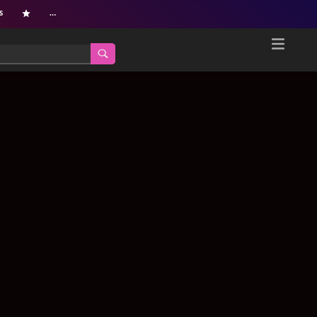
s
…
Home
Netflix新着作品
ジャンル別新着作品
配信予定スケジュール
オールジャンル
配信終了予定の作品
海外ドラマ・シリーズ
海外ドラマ・ラインナップ
海外映画
Netflix 人気ランキング
国内TV番組・ドラマ
Netflix 全作品ラインナップ
国内映画
Netflix配信作品カスタム検索
アジアTV番組・ドラマ
トレンド
アジア映画
VOD 総合作品情報