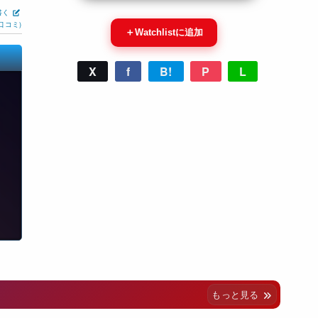
書く
口コミ)
＋
Watchlistに追加
X
f
B!
P
L
もっと見る