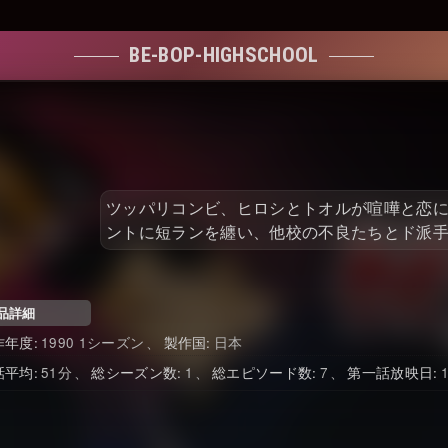
BE-BOP-HIGHSCHOOL
ツッパリコンビ、ヒロシとトオルが喧嘩と恋
ントに短ランを纏い、他校の不良たちとド派
品詳細
作年度
1990 1シーズン
製作国
日本
話平均
51
総シーズン数
1
総エピソード数
7
第一話放映日