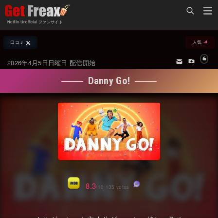
Home
Netflix Unofficial ファンサイト
Netflix新着作品
口コミ
人気
ジャンル別新着作品
配信予定スケジュール
2026年4月5日日曜日 配信開始
オールジャンル
配信終了予定の作品
Danny Go!
海外ドラマ・シリーズ
海外ドラマ・ラインナップ
海外映画
Netflix 人気ランキング
国内TV番組・ドラマ
Netflix 全作品ラインナップ
国内映画
Netflix配信作品カスタム検索
アジアTV番組・ドラマ
トレンド
8.3
/10 135 votes
アジア映画
VOD 総合作品情報