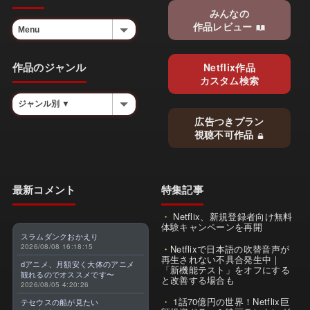
みんなの
作品レビュー
作品のジャンル
Netflix作品
カスタム検索
広告つきプラン
視聴不可作品
最新コメント
特集記事
Netflix、新規登録者向け無料
体験キャンペーンを再開
スラムダンクおかえり
2026/08/08 16:18:15
Netflixで日本語の吹替音声が
再生されない不具合発生中｜
dアニメ、月額安く大体のアニメ
「新機能テスト」をオフにする
観れるのでオススメです〜
と改善する場合も
2026/08/05 4:20:26
1話70億円の世界！Netflix巨
テセウスの船が見たい