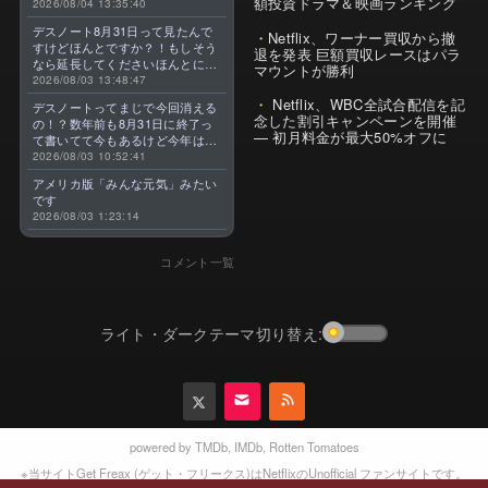
額投資ドラマ＆映画ランキング
2026/08/04 13:35:40
デスノート8月31日って見たんで
Netflix、ワーナー買収から撤
すけどほんとですか？！もしそう
退を発表 巨額買収レースはパラ
なら延長してくださいほんとに大
マウントが勝利
好きなんです😭
2026/08/03 13:48:47
Netflix、WBC全試合配信を記
デスノートってまじで今回消える
念した割引キャンペーンを開催
の！？数年前も8月31日に終了っ
— 初月料金が最大50%オフに
て書いてて今もあるけど今年はま
じのやつ！？よくわからん！！で
2026/08/03 10:52:41
きればなくならないでほしい！平
アメリカ版「みんな元気」みたい
成アニメを振り返らせてくれっ
です
っ！！！！！！！
2026/08/03 1:23:14
コメント一覧
ライト・ダークテーマ切り替え:
powered by
TMDb
,
IMDb
,
Rotten Tomatoes
※当サイトGet Freax (ゲット・フリークス)はNetflixのUnofficial ファンサイトです。