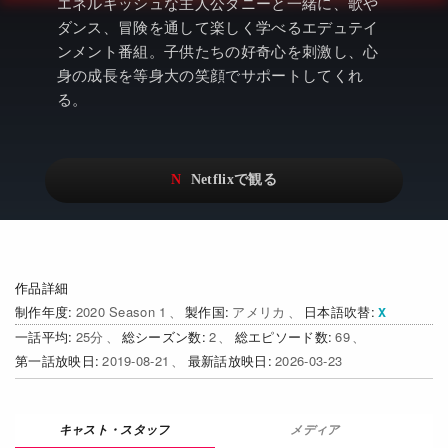
アニメ
Netflix・VOD総合News
エネルギッシュな主人公ダニーと一緒に、歌や
ダンス、冒険を通して楽しく学べるエデュテイ
ドキュメンタリー
Watchlistへ
ンメント番組。子供たちの好奇心を刺激し、心
身の成長を等身大の笑顔でサポートしてくれ
Netflixオリジナル作品
Netflix Video
る。
リアリティ
…
日本語吹替対応作品
Netflix 吹替版作品
Netflix 高い評価の海外作品
その他の国のTV番組
Netflixオリジナル作品
その他の国の映画
作品詳細
みんなの作品レビュー
制作年度
2020 Season 1
製作国
アメリカ
日本語吹替
一話平均
25
総シーズン数
2
総エピソード数
69
Watchlist
第一話放映日
2019-08-21
最新話放映日
2026-03-23
過去の配信終了作品
Get Freaxフォーラム
メディア