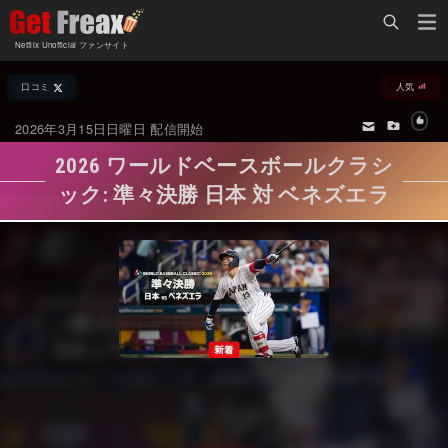
Home
Netflix Unofficial ファンサイト
Netflix新着作品
口コミ
人気
ジャンル別新着作品
配信予定スケジュール
2026年3月15日日曜日 配信開始
オールジャンル
配信終了予定の作品
2026 ワールドベースボールクラシ
海外ドラマ・シリーズ
海外ドラマ・ラインナップ
ック: 準々決勝 日本 対 ベネズエラ
海外映画
Netflix 人気ランキング
国内TV番組・ドラマ
Netflix 全作品ラインナップ
国内映画
Netflix配信作品カスタム検索
アジアTV番組・ドラマ
トレンド
アジア映画
VOD 総合作品情報