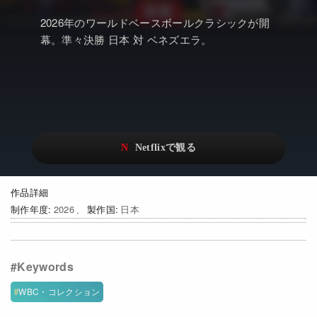
アニメ
Netflix・VOD総合News
2026年のワールドベースボールクラシックが開
ドキュメンタリー
Watchlistへ
幕。準々決勝 日本 対 ベネズエラ。
Netflixオリジナル作品
Netflix Video
リアリティ
…
日本語吹替対応作品
Netflix 吹替版作品
Netflix 高い評価の海外作品
その他の国のTV番組
Netflixオリジナル作品
その他の国の映画
作品詳細
制作年度
2026
製作国
日本
みんなの作品レビュー
Watchlist
過去の配信終了作品
WBC・コレクション
Get Freaxフォーラム