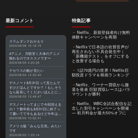
最新コメント
特集記事
Netflix、新規登録者向け無料
体験キャンペーンを再開
スラムダンクおかえり
2026/08/08 16:18:15
Netflixで日本語の吹替音声が
再生されない不具合発生中｜
dアニメ、月額安く大体のアニメ
「新機能テスト」をオフにする
観れるのでオススメです〜
と改善する場合も
2026/08/05 4:20:26
1話70億円の世界！Netflix巨
テセウスの船が見たい
額投資ドラマ＆映画ランキング
2026/08/04 13:35:40
デスノート8月31日って見たんで
Netflix、ワーナー買収から撤
すけどほんとですか？！もしそう
退を発表 巨額買収レースはパラ
なら延長してくださいほんとに大
マウントが勝利
好きなんです😭
2026/08/03 13:48:47
Netflix、WBC全試合配信を記
デスノートってまじで今回消える
念した割引キャンペーンを開催
の！？数年前も8月31日に終了っ
— 初月料金が最大50%オフに
て書いてて今もあるけど今年はま
じのやつ！？よくわからん！！で
2026/08/03 10:52:41
きればなくならないでほしい！平
アメリカ版「みんな元気」みたい
成アニメを振り返らせてくれっ
です
っ！！！！！！！
2026/08/03 1:23:14