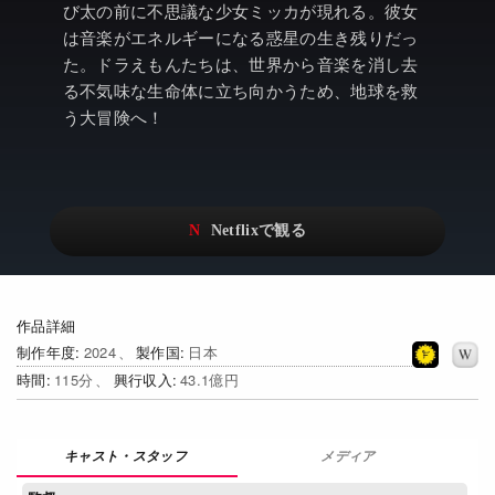
アニメ
Netflix・VOD総合News
び太の前に不思議な少女ミッカが現れる。彼女
は音楽がエネルギーになる惑星の生き残りだっ
ドキュメンタリー
Watchlistへ
た。ドラえもんたちは、世界から音楽を消し去
る不気味な生命体に立ち向かうため、地球を救
Netflixオリジナル作品
Netflix Video
う大冒険へ！
リアリティ
…
日本語吹替対応作品
Netflix 吹替版作品
Netflix 高い評価の海外作品
その他の国のTV番組
Netflixオリジナル作品
その他の国の映画
作品詳細
みんなの作品レビュー
制作年度
2024
製作国
日本
時間
115
興行収入
43.1億円
Watchlist
過去の配信終了作品
メディア
Get Freaxフォーラム