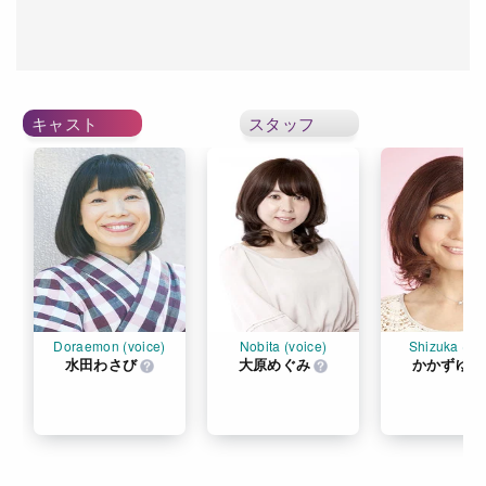
キャスト
スタッフ
Doraemon (voice)
Nobita (voice)
Shizuka (voi
水田わさび
大原めぐみ
かかずゆみ