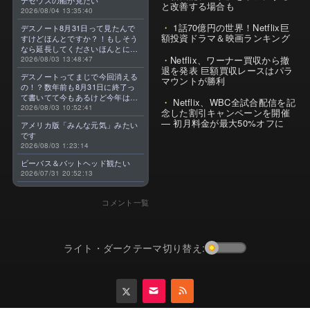
テセウスの船が見たい
と改善する場合も
2026/08/04 13:35:40
1話70億円の世界！Netflix巨
デスノート8月31日って見たんで
額投資ドラマ＆映画ランキング
すけどほんとですか？！もしそう
なら延長してくださいほんとに大
Netflix、ワーナー買収から撤
好きなんです😭
2026/08/03 13:48:47
退を発表 巨額買収レースはパラ
デスノートってまじで今回消える
マウントが勝利
の！？数年前も8月31日に終了っ
て書いてて今もあるけど今年はま
Netflix、WBC全試合配信を記
じのやつ！？よくわからん！！で
2026/08/03 10:52:41
念した割引キャンペーンを開催
きればなくならないでほしい！平
— 初月料金が最大50%オフに
アメリカ版「みんな元気」みたい
成アニメを振り返らせてくれっ
です
っ！！！！！！！
2026/08/03 1:23:14
ビーバス＆バットヘッド観たい
2026/07/31 20:52:13
コメント一覧
ライト・ダークテーマ切り替え: