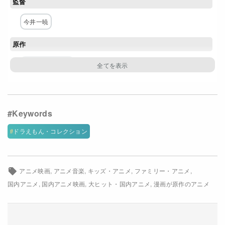
監督
Netflixコース別料金プラン
今井一暁
お問い合わせ
原作
閉じる
藤子・F・不二雄
構成・脚本
内海照子
キャラクター原案・デザイン
ドラえもん・コレクション
河毛雅妃
アニメ映画
アニメ音楽
キッズ・アニメ
ファミリー・アニメ
主な出演者
国内アニメ
国内アニメ映画
大ヒット・国内アニメ
漫画が原作のアニメ
水田わさび
大原めぐみ
かかずゆみ
木村昴
関智一
芳根京子
平野莉亜菜
菊池こころ
チョー