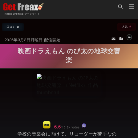
Home
Netflix Unofficial ファンサイト
Netflix新着作品
口コミ
人気
ジャンル別新着作品
配信予定スケジュール
2026年3月2日月曜日 配信開始
オールジャンル
配信終了予定の作品
映画ドラえもん のび太の地球交響
海外ドラマ・シリーズ
海外ドラマ・ラインナップ
楽
海外映画
Netflix 人気ランキング
国内TV番組・ドラマ
Netflix 全作品ラインナップ
国内映画
Netflix配信作品カスタム検索
アジアTV番組・ドラマ
トレンド
アジア映画
VOD 総合作品情報
6.6
/10 2k votes
学校の音楽会に向けて、リコーダーが苦手なの