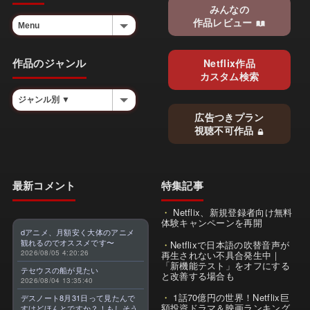
みんなの
作品レビュー
作品のジャンル
Netflix作品
カスタム検索
広告つきプラン
視聴不可作品
最新コメント
特集記事
Netflix、新規登録者向け無料
体験キャンペーンを再開
dアニメ、月額安く大体のアニメ
観れるのでオススメです〜
Netflixで日本語の吹替音声が
2026/08/05 4:20:26
再生されない不具合発生中｜
「新機能テスト」をオフにする
テセウスの船が見たい
と改善する場合も
2026/08/04 13:35:40
1話70億円の世界！Netflix巨
デスノート8月31日って見たんで
額投資ドラマ＆映画ランキング
すけどほんとですか？！もしそう