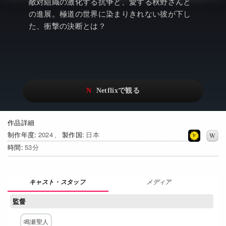
アニメ
Netflix・VOD総合News
敵対組織の激化する抗争と、愛する秋野さんと
の進展。極道の世界に染まりきれない彼が下し
ドキュメンタリー
Watchlistへ
た、衝撃の決断とは？
Netflixオリジナル作品
Netflix Video
リアリティ
…
日本語吹替対応作品
Netflix 吹替版作品
Netflix 高い評価の海外作品
その他の国のTV番組
作品詳細
Netflixオリジナル作品
その他の国の映画
制作年度
2024
製作国
日本
時間
53
みんなの作品レビュー
Watchlist
メディア
過去の配信終了作品
監督
Get Freaxフォーラム
鳴瀬聖人