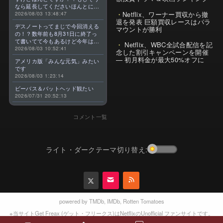
なら延長してくださいほんとに大
Netflix、ワーナー買収から撤
好きなんです😭
2026/08/03 13:48:47
退を発表 巨額買収レースはパラ
デスノートってまじで今回消える
マウントが勝利
の！？数年前も8月31日に終了っ
て書いてて今もあるけど今年はま
Netflix、WBC全試合配信を記
じのやつ！？よくわからん！！で
2026/08/03 10:52:41
念した割引キャンペーンを開催
きればなくならないでほしい！平
— 初月料金が最大50%オフに
アメリカ版「みんな元気」みたい
成アニメを振り返らせてくれっ
です
っ！！！！！！！
2026/08/03 1:23:14
ビーバス＆バットヘッド観たい
2026/07/31 20:52:13
コメント一覧
ライト・ダークテーマ切り替え:
powered by
TMDb
,
IMDb
,
Rotten Tomatoes
※当サイトGet Freax (ゲット・フリークス)はNetflixのUnofficial ファンサイトです。