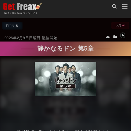
Home
Netflix Unofficial ファンサイト
Netflix新着作品
口コミ
人気
ジャンル別新着作品
配信予定スケジュール
2026年2月8日日曜日 配信開始
オールジャンル
配信終了予定の作品
静かなるドン 第5章
海外ドラマ・シリーズ
海外ドラマ・ラインナップ
海外映画
Netflix 人気ランキング
国内TV番組・ドラマ
Netflix 全作品ラインナップ
国内映画
Netflix配信作品カスタム検索
アジアTV番組・ドラマ
トレンド
アジア映画
VOD 総合作品情報