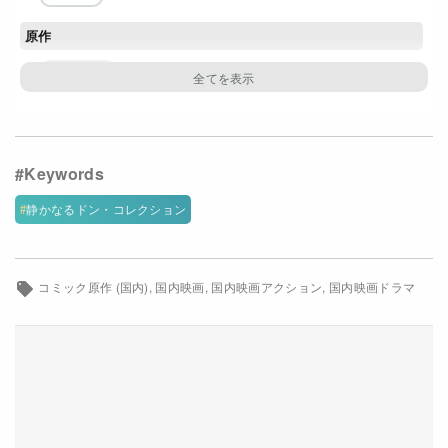
Netflixコース別料金プラン
原作
お問い合わせ
新田たつお
閉じる
脚本
山口健人
主な出演者
静かなるドン・コレクション
伊藤健太郎
筧美和子
深水元基
本宮泰風
三宅弘城
坪倉由幸
新谷ゆづみ
山中柔太朗
コミック原作 (国内)
国内映画
国内映画アクション
国内映画ドラマ
久保田悠来
マギー
配給
ライツキューブ