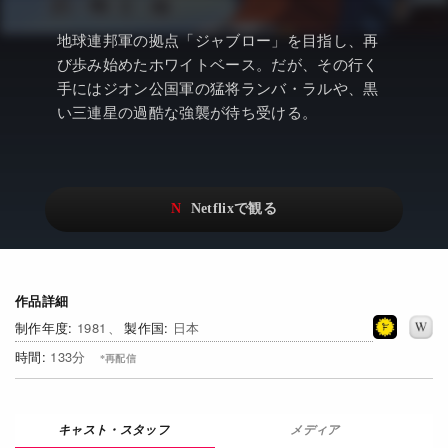
アニメ
Netflix・VOD総合News
地球連邦軍の拠点「ジャブロー」を目指し、再
ドキュメンタリー
Watchlistへ
び歩み始めたホワイトベース。だが、その行く
手にはジオン公国軍の猛将ランバ・ラルや、黒
Netflixオリジナル作品
Netflix Video
い三連星の過酷な強襲が待ち受ける。
リアリティ
…
日本語吹替対応作品
Netflix 吹替版作品
Netflix 高い評価の海外作品
その他の国のTV番組
Netflixオリジナル作品
その他の国の映画
作品詳細
みんなの作品レビュー
1981
日本
Watchlist
133
過去の配信終了作品
Get Freaxフォーラム
メディア