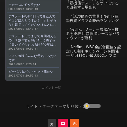
「新機能テスト」をオフにする
テセウスの船が見たい
と改善する場合も
2026/08/04 13:35:40
1話70億円の世界！Netflix巨
デスノート8月31日って見たんで
額投資ドラマ＆映画ランキング
すけどほんとですか？！もしそう
なら延長してくださいほんとに大
Netflix、ワーナー買収から撤
好きなんです😭
2026/08/03 13:48:47
退を発表 巨額買収レースはパラ
デスノートってまじで今回消える
マウントが勝利
の！？数年前も8月31日に終了っ
て書いてて今もあるけど今年はま
Netflix、WBC全試合配信を記
じのやつ！？よくわからん！！で
2026/08/03 10:52:41
念した割引キャンペーンを開催
きればなくならないでほしい！平
— 初月料金が最大50%オフに
アメリカ版「みんな元気」みたい
成アニメを振り返らせてくれっ
です
っ！！！！！！！
2026/08/03 1:23:14
ビーバス＆バットヘッド観たい
2026/07/31 20:52:13
コメント一覧
ライト・ダークテーマ切り替え: