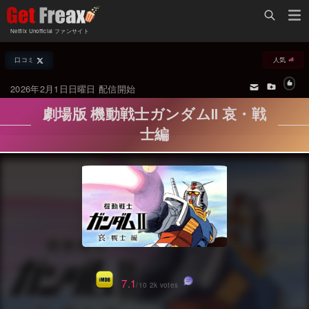
Home
Netflix Unofficial ファンサイト
Netflix新着作品
口コミ
人気
ジャンル別新着作品
配信予定スケジュール
2026年2月1日日曜日 配信開始
オールジャンル
配信終了予定の作品
劇場版 機動戦士ガンダムII 哀・戦
海外ドラマ・シリーズ
海外ドラマ・ラインナップ
士編
海外映画
Netflix 人気ランキング
国内TV番組・ドラマ
Netflix 全作品ラインナップ
国内映画
Netflix配信作品カスタム検索
アジアTV番組・ドラマ
トレンド
アジア映画
VOD 総合作品情報
7.1
/10 2k votes