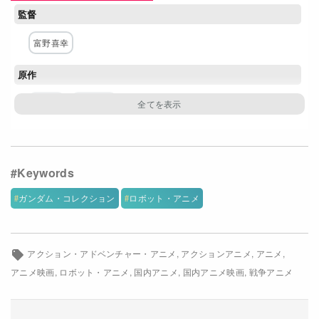
監督
Netflixコース別料金プラン
富野喜幸
お問い合わせ
原作
閉じる
矢立肇
富野喜幸
構成・脚本
星山博之
松崎健一
荒木芳久
山本優
富野喜幸
キャラクター原案・デザイン
ガンダム・コレクション
ロボット・アニメ
安彦良和
アクション・アドベンチャー・アニメ
アクションアニメ
アニメ
主な出演者
アニメ映画
ロボット・アニメ
国内アニメ
国内アニメ映画
戦争アニメ
古谷徹
池田秀一
鈴置洋孝
鵜飼るみ子
白石冬美
井上瑤
古川登志夫
鈴木清信
戸田恵子
飯塚昭三