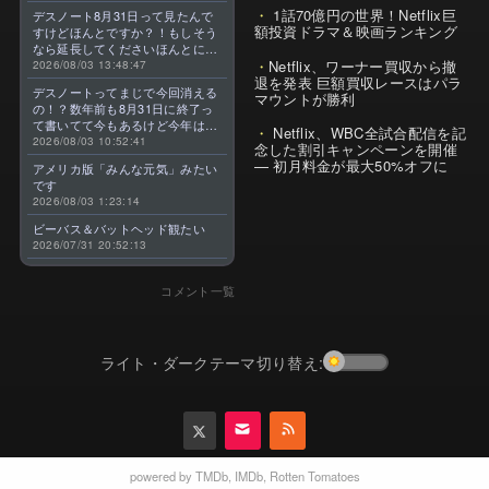
1話70億円の世界！Netflix巨
デスノート8月31日って見たんで
額投資ドラマ＆映画ランキング
すけどほんとですか？！もしそう
なら延長してくださいほんとに大
Netflix、ワーナー買収から撤
好きなんです😭
2026/08/03 13:48:47
退を発表 巨額買収レースはパラ
デスノートってまじで今回消える
マウントが勝利
の！？数年前も8月31日に終了っ
て書いてて今もあるけど今年はま
Netflix、WBC全試合配信を記
じのやつ！？よくわからん！！で
2026/08/03 10:52:41
念した割引キャンペーンを開催
きればなくならないでほしい！平
— 初月料金が最大50%オフに
アメリカ版「みんな元気」みたい
成アニメを振り返らせてくれっ
です
っ！！！！！！！
2026/08/03 1:23:14
ビーバス＆バットヘッド観たい
2026/07/31 20:52:13
コメント一覧
ライト・ダークテーマ切り替え:
powered by
TMDb
,
IMDb
,
Rotten Tomatoes