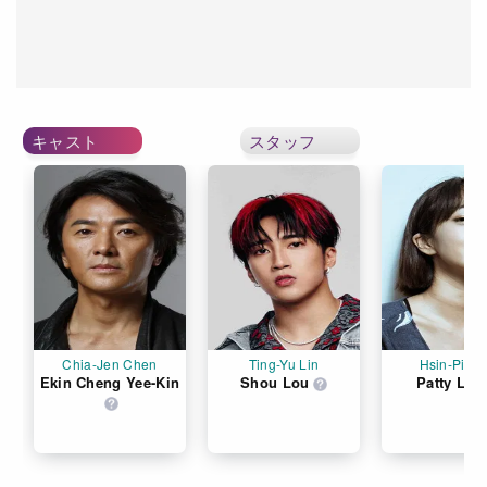
キャスト
スタッフ
Chia-Jen Chen
Ting-Yu Lin
Hsin-Ping 
Ekin Cheng Yee-Kin
Shou Lou
Patty Lee