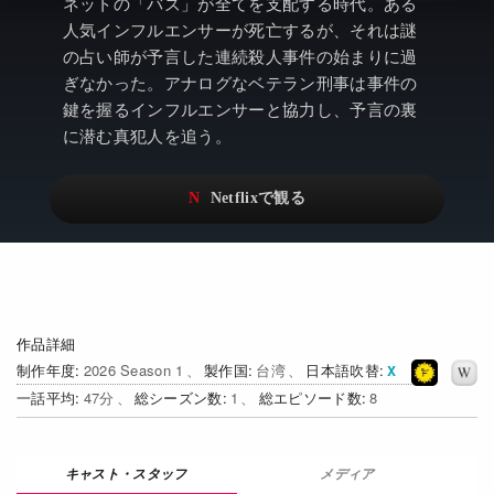
アニメ
Netflix・VOD総合News
ネットの「バズ」が全てを支配する時代。ある
人気インフルエンサーが死亡するが、それは謎
ドキュメンタリー
Watchlistへ
の占い師が予言した連続殺人事件の始まりに過
ぎなかった。アナログなベテラン刑事は事件の
Netflixオリジナル作品
Netflix Video
鍵を握るインフルエンサーと協力し、予言の裏
に潜む真犯人を追う。
リアリティ
…
日本語吹替対応作品
Netflix 吹替版作品
Netflix 高い評価の海外作品
その他の国のTV番組
Netflixオリジナル作品
その他の国の映画
みんなの作品レビュー
作品詳細
制作年度
2026 Season 1
製作国
台湾
日本語吹替
Watchlist
一話平均
47
総シーズン数
1
総エピソード数
8
過去の配信終了作品
Get Freaxフォーラム
メディア