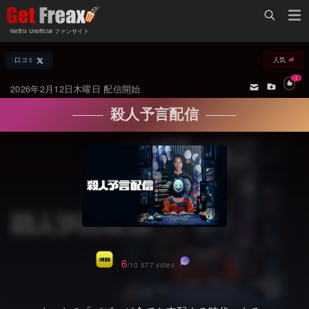
Home
Netflix Unofficial ファンサイト
Netflix新着作品
口コミ
人気
ジャンル別新着作品
配信予定スケジュール
1
2026年2月12日木曜日 配信開始
オールジャンル
配信終了予定の作品
殺人予言配信
海外ドラマ・シリーズ
海外ドラマ・ラインナップ
海外映画
Netflix 人気ランキング
国内TV番組・ドラマ
Netflix 全作品ラインナップ
国内映画
Netflix配信作品カスタム検索
アジアTV番組・ドラマ
トレンド
6
/10 577 votes
アジア映画
VOD 総合作品情報