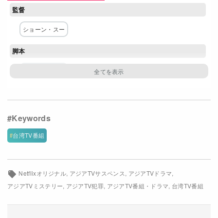
監督
Netflixコース別料金プラン
ショーン・スー
お問い合わせ
脚本
閉じる
ショーン・スー
主な出演者
イーキン・チェン
ショウ・ロウ
リー・ベイユー
ワン・ポーチエ
リー・リーレン
バフィ・チェン
台湾TV番組
クロエ・シャン
ケント・ツァイ
ジャン・ファイユン
ヤン・イーシュエン
Netflixオリジナル
アジアTVサスペンス
アジアTVドラマ
アジアTVミステリー
アジアTV犯罪
アジアTV番組・ドラマ
台湾TV番組
ネットワーク
Netflix