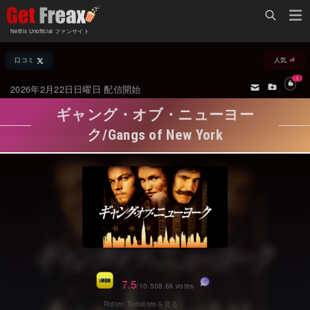
Home
Netflix Unofficial ファンサイト
Netflix新着作品
口コミ
人気
ジャンル別新着作品
配信予定スケジュール
1
2026年2月22日日曜日 配信開始
オールジャンル
配信終了予定の作品
ギャング・オブ・ニューヨー
海外ドラマ・シリーズ
海外ドラマ・ラインナップ
ク/Gangs of New York
海外映画
Netflix 人気ランキング
国内TV番組・ドラマ
Netflix 全作品ラインナップ
国内映画
Netflix配信作品カスタム検索
アジアTV番組・ドラマ
トレンド
アジア映画
VOD 総合作品情報
7.5
/10 508.6k votes