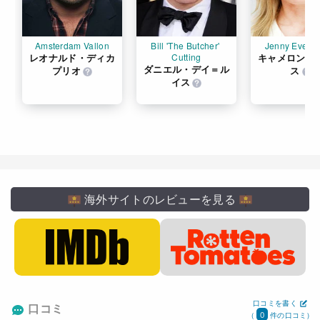
Amsterdam Vallon
Bill 'The Butcher' 
Jenny Everd
レオナルド・ディカ
Cutting
キャメロン・
ダニエル・デイ＝ル
プリオ
ス
イス
海外サイトのレビューを見る
口コミを書く
口コミ
0
(
件の口コミ)