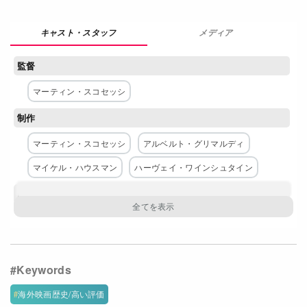
Netflixコース別料金プラン
メディア
お問い合わせ
監督
閉じる
マーティン・スコセッシ
制作
マーティン・スコセッシ
アルベルト・グリマルディ
マイケル・ハウスマン
ハーヴェイ・ワインシュタイン
脚本
全てを表示
ジェイ・コックス
ケネス・ロナーガン
スティーヴン・ザイリアン
主な出演者
海外映画歴史/高い評価
レオナルド・ディカプリオ
ダニエル・デイ＝ルイス