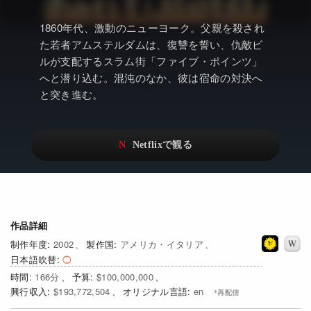
アニメ
Netflix・VOD総合News
1860年代、激動のニューヨーク。父親を殺され
ドキュメンタリー
Watchlistへ
た若者アムステルダムは、復讐を誓い、仇敵ビ
ルが支配するスラム街「ファイブ・ポインツ」
Netflixオリジナル作品
Netflix Video
へと潜り込む。混沌のなか、彼は宿命の対決へ
リアリティ
…
と突き進む。
日本語吹替対応作品
Netflix 吹替版作品
Netflix 高い評価の海外作品
その他の国のTV番組
Netflixオリジナル作品
その他の国の映画
みんなの作品レビュー
作品詳細
Watchlist
2002
アメリカ・イタリア
日本語吹替
過去の配信終了作品
166
$100,000,000
$193,772,504
en
Get Freaxフォーラム