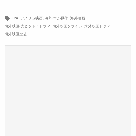
キャメロン・ディアス
ジム・ブロードベント
ジョン・C・ライリー
ヘンリー・トーマス
JPA
アメリカ映画
海外/本が原作
海外映画
海外映画/大ヒット・ドラマ
海外映画クライム
海外映画ドラマ
リーアム・ニーソン
ブレンダン・グリーソン
海外映画歴史
ゲイリー・ルイス
スティーヴン・グレアム
配給
ミラマックス
閉じる