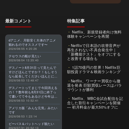
最新コメント
特集記事
Netflix、新規登録者向け無料
体験キャンペーンを再開
dアニメ、月額安く大体のアニメ
観れるのでオススメです〜
Netflixで日本語の吹替音声が
2026/08/05 4:20:26
再生されない不具合発生中｜
「新機能テスト」をオフにする
テセウスの船が見たい
と改善する場合も
2026/08/04 13:35:40
1話70億円の世界！Netflix巨
デスノート8月31日って見たんで
額投資ドラマ＆映画ランキング
すけどほんとですか？！もしそう
なら延長してくださいほんとに大
Netflix、ワーナー買収から撤
好きなんです😭
2026/08/03 13:48:47
退を発表 巨額買収レースはパラ
デスノートってまじで今回消える
マウントが勝利
の！？数年前も8月31日に終了っ
て書いてて今もあるけど今年はま
Netflix、WBC全試合配信を記
じのやつ！？よくわからん！！で
2026/08/03 10:52:41
念した割引キャンペーンを開催
きればなくならないでほしい！平
— 初月料金が最大50%オフに
アメリカ版「みんな元気」みたい
成アニメを振り返らせてくれっ
です
っ！！！！！！！
2026/08/03 1:23:14
ビーバス＆バットヘッド観たい
2026/07/31 20:52:13