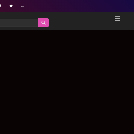
s
…
Home
Netflix新着作品
ジャンル別新着作品
配信予定スケジュール
オールジャンル
配信終了予定の作品
海外ドラマ・シリーズ
海外ドラマ・ラインナップ
海外映画
Netflix 人気ランキング
国内TV番組・ドラマ
Netflix 全作品ラインナップ
国内映画
Netflix配信作品カスタム検索
アジアTV番組・ドラマ
トレンド
アジア映画
VOD 総合作品情報