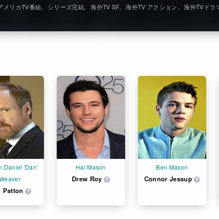
アメリカTV番組
シリーズ完結
海外TV SF
海外TV アクション
海外TVドラ
 Daniel 'Dan' 
Hal Mason
Ben Mason
Drew Roy
Connor Jessup
Weaver
l Patton