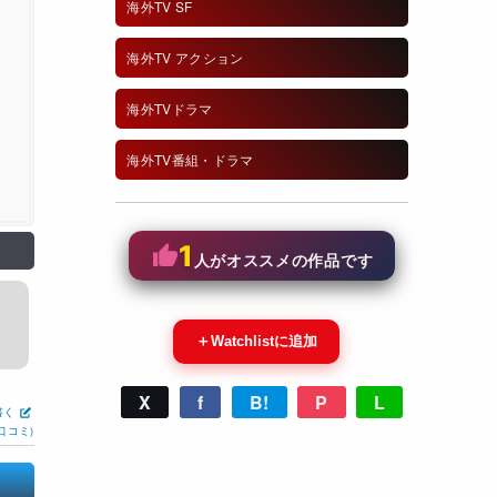
海外TV SF
海外TV アクション
海外TVドラマ
海外TV番組・ドラマ
1
人がオススメの作品です
＋
Watchlistに追加
X
f
B!
P
L
書く
口コミ)