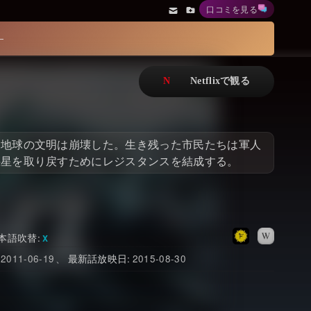
口コミを見る
アニメ
Netflix・VOD総合News
ドキュメンタリー
Watchlistへ
Netflixオリジナル作品
Netflix Video
リアリティ
…
、地球の文明は崩壊した。生き残った市民たちは軍人
日本語吹替対応作品
Netflix 吹替版作品
惑星を取り戻すためにレジスタンスを結成する。
Netflix 高い評価の海外作品
その他の国のTV番組
Netflixオリジナル作品
その他の国の映画
みんなの作品レビュー
本語吹替
2011-06-19
最新話放映日
2015-08-30
Watchlist
過去の配信終了作品