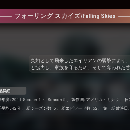
フォーリング スカイズ/Falling Skies
突如として飛来したエイリアンの襲撃により
と協力し、家族を守るため、そして奪われた
品詳細
作年度
2011 Season 1 ～ Season 5
製作国
アメリカ・カナダ
日
話平均
42
総シーズン数
5
総エピソード数
52
第一話放映日