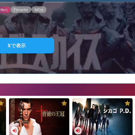
tter)
Filmarks
IMDb
o results found.
Xで表示
再読み込み