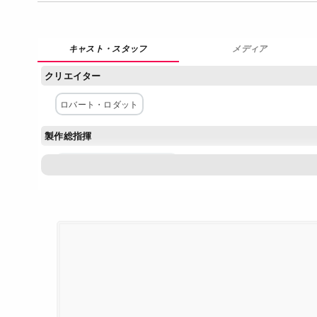
メディア
クリエイター
ロバート・ロダット
製作総指揮
スティーヴン・スピルバーグ
主な出演者
ノア・ワイリー
ムーン・ブラッドグッド
ドリュー・ロイ
セイチェル・ガブリエル
ピーター・シンコダ
エムポー・
ダグ・ジョーンズ
ネットワーク