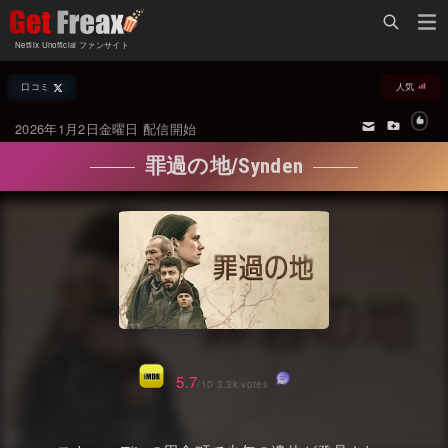
Home
Netflix Unofficial ファンサイト
Netflix新着作品
口コミ
人気
ジャンル別新着作品
配信予定スケジュール
2026年1月2日金曜日 配信開始
オールジャンル
配信終了予定の作品
罪過の地/Synden
海外ドラマ・シリーズ
海外ドラマ・ラインナップ
海外映画
Netflix 人気ランキング
国内TV番組・ドラマ
Netflix 全作品ラインナップ
国内映画
Netflix配信作品カスタム検索
アジアTV番組・ドラマ
トレンド
5.7
/10 3.3k votes
アジア映画
VOD 総合作品情報