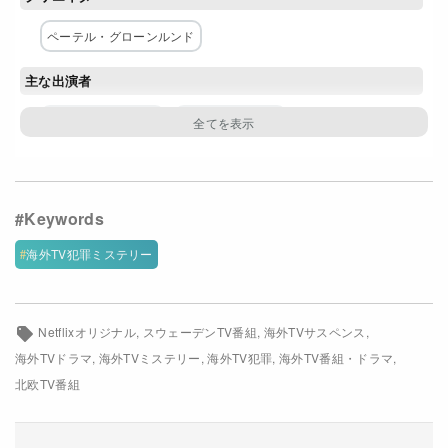
Netflixコース別料金プラン
ペーテル・グローンルンド
お問い合わせ
主な出演者
閉じる
クリスタ・コソネン
モハメド・ヌール
ペーテル・ガントマン
セサル・マティヤシェヴィッチ
アレクサンデル・パーソン
リーサ・リンドグレン
ウィリアム・ヤンナート
ハリー・ウェスタールンド
海外TV犯罪ミステリー
ヴィルマル・ローゼン
ネットワーク
Netflixオリジナル
スウェーデンTV番組
海外TVサスペンス
Netflix
海外TVドラマ
海外TVミステリー
海外TV犯罪
海外TV番組・ドラマ
北欧TV番組