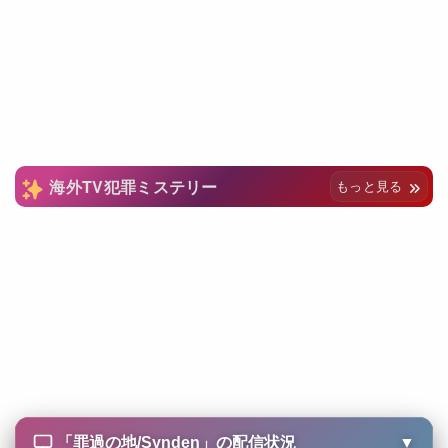
海外TV犯罪ミステリー
もっと見る
「
罪過の地/Synden
」の配信状況
▼