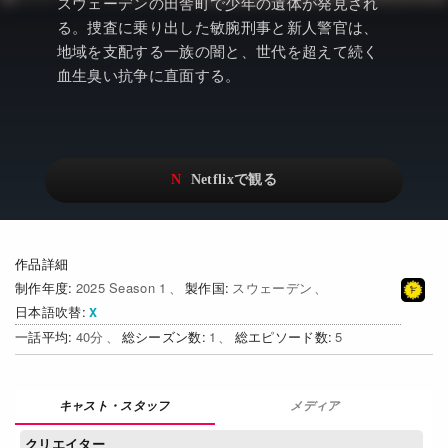
アニメ
Netflix・VOD総合News
スウェーデンの田舎町で少年の遺体が発見され
る。捜査に乗り出した敏腕刑事と新人警官は、
ドキュメンタリー
Watchlistへ
地域を支配する一族の闇と、世代を超えて続く
血生臭い抗争に直面する。
Netflixオリジナル作品
Netflix Video
リアリティ
…
日本語吹替対応作品
Netflix 吹替版作品
Netflix 高い評価の海外作品
その他の国のTV番組
Netflixオリジナル作品
その他の国の映画
作品詳細
制作年度
2025 Season 1
製作国
スウェーデン
みんなの作品レビュー
日本語吹替
一話平均
40
総シーズン数
1
総エピソード数
5
Watchlist
過去の配信終了作品
メディア
Get Freaxフォーラム
クリエイター