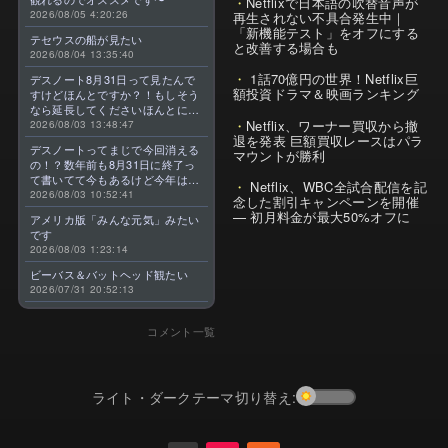
Netflixで日本語の吹替音声が
2026/08/05 4:20:26
再生されない不具合発生中｜
「新機能テスト」をオフにする
テセウスの船が見たい
と改善する場合も
2026/08/04 13:35:40
1話70億円の世界！Netflix巨
デスノート8月31日って見たんで
額投資ドラマ＆映画ランキング
すけどほんとですか？！もしそう
なら延長してくださいほんとに大
Netflix、ワーナー買収から撤
好きなんです😭
2026/08/03 13:48:47
退を発表 巨額買収レースはパラ
デスノートってまじで今回消える
マウントが勝利
の！？数年前も8月31日に終了っ
て書いてて今もあるけど今年はま
Netflix、WBC全試合配信を記
じのやつ！？よくわからん！！で
2026/08/03 10:52:41
念した割引キャンペーンを開催
きればなくならないでほしい！平
— 初月料金が最大50%オフに
アメリカ版「みんな元気」みたい
成アニメを振り返らせてくれっ
です
っ！！！！！！！
2026/08/03 1:23:14
ビーバス＆バットヘッド観たい
2026/07/31 20:52:13
コメント一覧
ライト・ダークテーマ切り替え: