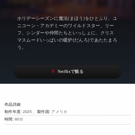
アニメ
Netflix・VOD総合News
ドキュメンタリー
Watchlistへ
ホリデーシーズンに魔法(まほう)をひとふり。ユ
ニコーン・アカデミーのワイルドスター、リー
Netflixオリジナル作品
Netflix Video
フ、シンダーや仲間たちといっしょに、クリス
リアリティ
…
マスムードいっぱいの暖炉(だんろ)であたたまろ
う。
日本語吹替対応作品
Netflix 吹替版作品
Netflix 高い評価の海外作品
その他の国のTV番組
Netflixオリジナル作品
その他の国の映画
みんなの作品レビュー
Watchlist
作品詳細
制作年度
2025
製作国
アメリカ
過去の配信終了作品
時間
60
Get Freaxフォーラム