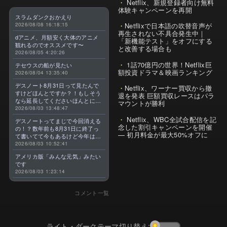
Netflix、新規登録者向け無料
体験キャンペーンを再開
スラムダンクおかえり
2026/08/08 16:18:15
Netflixで日本語の吹替音声が
再生されない不具合発生中｜
dアニメ、月額安く大体のアニメ
「新機能テスト」をオフにする
観れるのでオススメです〜
と改善する場合も
2026/08/05 4:20:26
1話70億円の世界！Netflix巨
テセウスの船が見たい
額投資ドラマ＆映画ランキング
2026/08/04 13:35:40
デスノート8月31日って見たんで
Netflix、ワーナー買収から撤
すけどほんとですか？！もしそう
退を発表 巨額買収レースはパラ
なら延長してくださいほんとに大
マウントが勝利
好きなんです😭
2026/08/03 13:48:47
Netflix、WBC全試合配信を記
デスノートってまじで今回消える
念した割引キャンペーンを開催
の！？数年前も8月31日に終了っ
— 初月料金が最大50%オフに
て書いてて今もあるけど今年はま
じのやつ！？よくわからん！！で
2026/08/03 10:52:41
きればなくならないでほしい！平
アメリカ版「みんな元気」みたい
成アニメを振り返らせてくれっ
です
っ！！！！！！！
2026/08/03 1:23:14
コメント一覧
ライト・ダークテーマ切り替え: