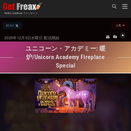
Home
Netflix Unofficial ファンサイト
Netflix新着作品
口コミ
人気
ジャンル別新着作品
配信予定スケジュール
2025年12月3日水曜日 配信開始
オールジャンル
配信終了予定の作品
ユニコーン・アカデミー: 暖
海外ドラマ・シリーズ
海外ドラマ・ラインナップ
炉/Unicorn Academy Fireplace
Special
海外映画
Netflix 人気ランキング
国内TV番組・ドラマ
Netflix 全作品ラインナップ
国内映画
Netflix配信作品カスタム検索
アジアTV番組・ドラマ
トレンド
アジア映画
VOD 総合作品情報