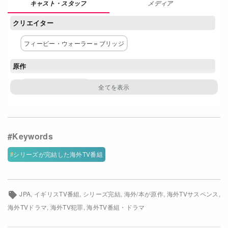
メディア
Netflixコース別料金プラン
クリエイター
お問い合わせ
フィービー・ウォーラー＝ブリッジ
閉じる
原作
ルーク・ジェニングス
主な出演者
サンドラ・オー
ジョディ・カマー
フィオナ・ショウ
キム・ボドゥニア
オーウェン・マクドネル
シリーズが完結した海外TV番組
ショーン・ディレイニー
ダーレン・ボイド
デヴィッド・ヘイグ
カービー・ハウエル＝バプティスト
JPA
イギリスTV番組
シリーズ完結
海外/本が原作
海外TVサスペンス
海外TVドラマ
海外TV犯罪
海外TV番組・ドラマ
ネットワーク