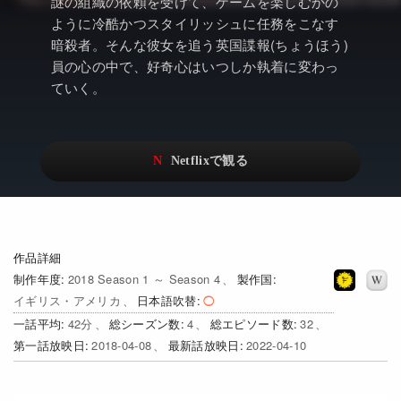
アニメ
Netflix・VOD総合News
謎の組織の依頼を受けて、ゲームを楽しむかの
ように冷酷かつスタイリッシュに任務をこなす
ドキュメンタリー
Watchlistへ
暗殺者。そんな彼女を追う英国諜報(ちょうほう)
員の心の中で、好奇心はいつしか執着に変わっ
Netflixオリジナル作品
Netflix Video
ていく。
リアリティ
…
日本語吹替対応作品
Netflix 吹替版作品
Netflix 高い評価の海外作品
その他の国のTV番組
Netflixオリジナル作品
その他の国の映画
作品詳細
みんなの作品レビュー
制作年度
2018 Season 1 ～ Season 4
製作国
イギリス・アメリカ
日本語吹替
Watchlist
一話平均
42
総シーズン数
4
総エピソード数
32
第一話放映日
2018-04-08
最新話放映日
2022-04-10
過去の配信終了作品
Get Freaxフォーラム