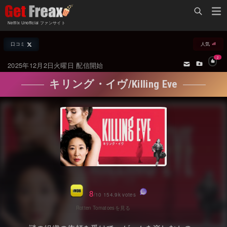
Home
Netflix Unofficial ファンサイト
Netflix新着作品
口コミ
人気
ジャンル別新着作品
配信予定スケジュール
2
2025年12月2日火曜日 配信開始
オールジャンル
配信終了予定の作品
キリング・イヴ/Killing Eve
海外ドラマ・シリーズ
海外ドラマ・ラインナップ
海外映画
Netflix 人気ランキング
国内TV番組・ドラマ
Netflix 全作品ラインナップ
国内映画
Netflix配信作品カスタム検索
アジアTV番組・ドラマ
トレンド
8
/10 154.9k votes
アジア映画
VOD 総合作品情報