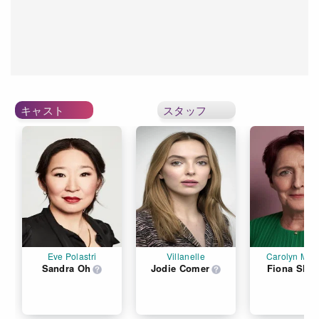
キャスト
スタッフ
Eve Polastri
Villanelle
Carolyn Mar
Sandra Oh
Jodie Comer
Fiona Sha