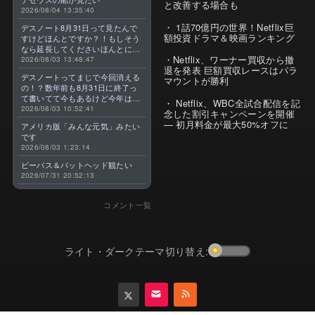
と改善する場合も
2026/08/04 13:35:40
1話70億円の世界！Netflix巨
デスノート8月31日って見たんで
額投資ドラマ＆映画ランキング
すけどほんとですか？！もしそう
なら延長してくださいほんとに大
Netflix、ワーナー買収から撤
好きなんです😭
2026/08/03 13:48:47
退を発表 巨額買収レースはパラ
デスノートってまじで今回消える
マウントが勝利
の！？数年前も8月31日に終了っ
て書いてて今もあるけど今年はま
Netflix、WBC全試合配信を記
じのやつ！？よくわからん！！で
2026/08/03 10:52:41
念した割引キャンペーンを開催
きればなくならないでほしい！平
— 初月料金が最大50%オフに
アメリカ版「みんな元気」みたい
成アニメを振り返らせてくれっ
です
っ！！！！！！！
2026/08/03 1:23:14
ビーバス＆バットヘッド観たい
2026/07/31 20:52:13
コメント一覧
ライト・ダークテーマ切り替え: