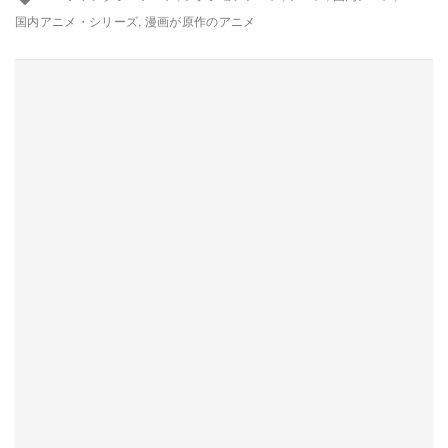
国内アニメ・シリーズ
漫画が原作のアニメ
永塚拓馬
Lynn
三川華月
集貝はな
関根明良
大原さやか
加隈亜衣
宝亀克寿
子安武人
アニメーション製作
旭プロダクション