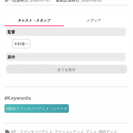
Netflixコース別料金プラン
お問い合わせ
メディア
監督
閉じる
木村隆一
原作
はにゅう
松琴エア
構成・脚本
市川十億衛門
キャラクター原案・デザイン
国内/ファンタジーアニメ・シリーズ
宮谷里沙
大滝那佳
SF・ファンタジーアニメ
アクションアニメ
アニメ
国内アニメ
主な出演者