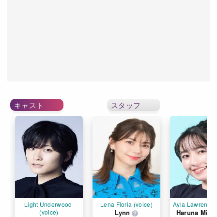
キャスト
スタッフ
Light Underwood 
Lena Floria (voice)
Ayla Lawrence 
(voice)
Lynn
Haruna Mika