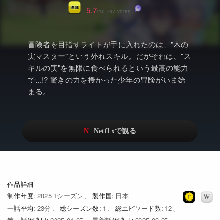
アニメ
Netflix・VOD総合News
5.7
/10 787 votes
ドキュメンタリー
Watchlistへ
Netflixオリジナル作品
Netflix Video
冒険者を目指すライトが手に入れたのは、"木の
実マスター"という外れスキル。だがそれは、"ス
リアリティ
…
キルの実"を無限に食べられるという最高の能力
で...!? 驚きの力を授かった少年の冒険がいま始
日本語吹替対応作品
Netflix 吹替版作品
まる。
Netflix 高い評価の海外作品
その他の国のTV番組
Netflixオリジナル作品
その他の国の映画
みんなの作品レビュー
Watchlist
作品詳細
過去の配信終了作品
制作年度
2025 1シーズン
製作国
日本
一話平均
23
総シーズン数
1
総エピソード数
12
Get Freaxフォーラム
第一話放映日
2025-01-07
最新話放映日
2025-03-25