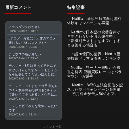
最新コメント
特集記事
Netflix、新規登録者向け無料
体験キャンペーンを再開
スラムダンクおかえり
2026/08/08 16:18:15
Netflixで日本語の吹替音声が
再生されない不具合発生中｜
dアニメ、月額安く大体のアニメ
「新機能テスト」をオフにする
観れるのでオススメです〜
と改善する場合も
2026/08/05 4:20:26
1話70億円の世界！Netflix巨
テセウスの船が見たい
額投資ドラマ＆映画ランキング
2026/08/04 13:35:40
デスノート8月31日って見たんで
Netflix、ワーナー買収から撤
すけどほんとですか？！もしそう
退を発表 巨額買収レースはパラ
なら延長してくださいほんとに大
マウントが勝利
好きなんです😭
2026/08/03 13:48:47
Netflix、WBC全試合配信を記
デスノートってまじで今回消える
念した割引キャンペーンを開催
の！？数年前も8月31日に終了っ
— 初月料金が最大50%オフに
て書いてて今もあるけど今年はま
じのやつ！？よくわからん！！で
2026/08/03 10:52:41
きればなくならないでほしい！平
アメリカ版「みんな元気」みたい
成アニメを振り返らせてくれっ
です
っ！！！！！！！
2026/08/03 1:23:14
コメント一覧