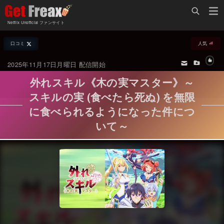
Home
Netflix Unofficial ファンサイト
Netflix新着作品
口コミ
人気
ジャンル別新着作品
配信予定スケジュール
2025年11月17日月曜日 配信開始
オールジャンル
配信終了予定の作品
外れスキル《木の実マスター》～
海外ドラマ・シリーズ
海外ドラマ・ラインナップ
スキルの実 (食べたら死ぬ) を無限
に食べられるようになった件につ
海外映画
Netflix 人気ランキング
いて～
国内TV番組・ドラマ
Netflix 全作品ラインナップ
国内映画
Netflix配信作品カスタム検索
アジアTV番組・ドラマ
トレンド
アジア映画
VOD 総合作品情報