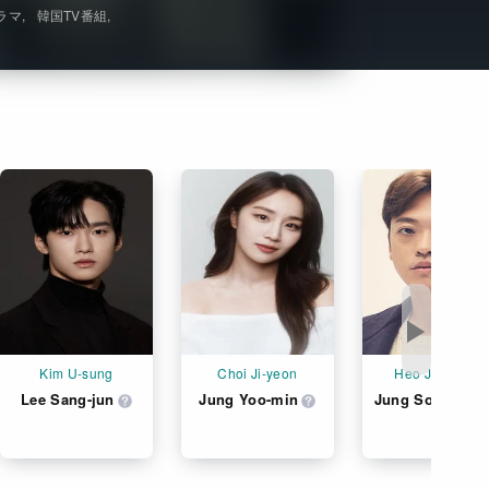
ラマ
韓国TV番組
Get Freaxフォーラム
Netflixコース別料金プラン
お問い合わせ
閉じる
▶
Kim U-sung
Choi Ji-yeon
Heo Joo-song
Lee Sang-jun
Jung Yoo-min
Jung Soon-won