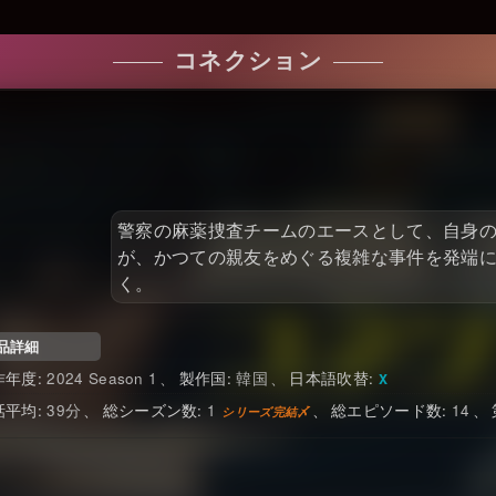
コネクション
警察の麻薬捜査チームのエースとして、自身
が、かつての親友をめぐる複雑な事件を発端
く。
品詳細
2024 Season 1
韓国
日本語吹替
39
1
14