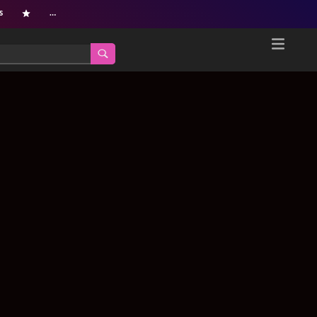
s
…
Home
Netflix新着作品
ジャンル別新着作品
配信予定スケジュール
オールジャンル
配信終了予定の作品
海外ドラマ・シリーズ
海外ドラマ・ラインナップ
海外映画
Netflix 人気ランキング
国内TV番組・ドラマ
Netflix 全作品ラインナップ
国内映画
Netflix配信作品カスタム検索
アジアTV番組・ドラマ
トレンド
アジア映画
VOD 総合作品情報