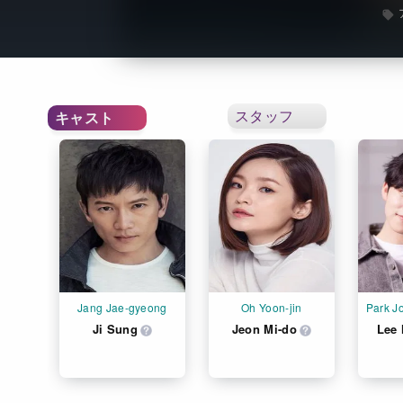
スタッフ
キャスト
Jang Jae-gyeong
Oh Yoon-jin
Park J
Ji Sung
Jeon Mi-do
Lee