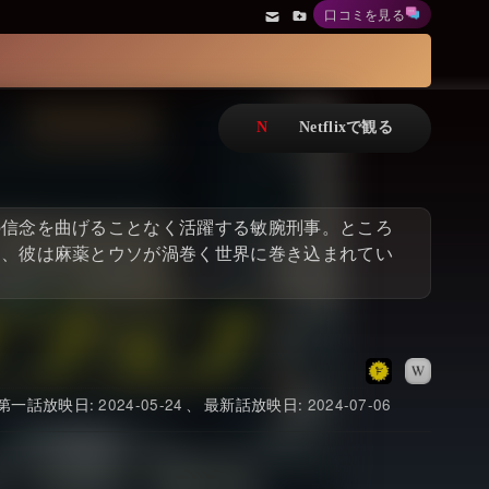
口コミを見る
アニメ
Netflix・VOD総合News
ドキュメンタリー
Watchlistへ
Netflixオリジナル作品
Netflix Video
リアリティ
…
の信念を曲げることなく活躍する敏腕刑事。ところ
日本語吹替対応作品
Netflix 吹替版作品
に、彼は麻薬とウソが渦巻く世界に巻き込まれてい
Netflix 高い評価の海外作品
その他の国のTV番組
Netflixオリジナル作品
その他の国の映画
みんなの作品レビュー
2024-05-24
2024-07-06
Watchlist
過去の配信終了作品