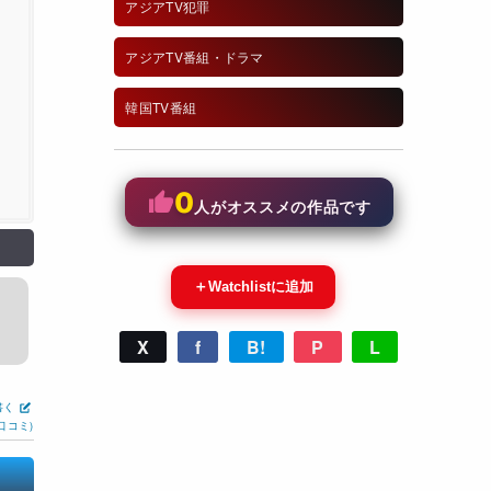
アジアTV犯罪
アジアTV番組・ドラマ
韓国TV番組
0
人がオススメの作品です
＋
Watchlistに追加
X
f
B!
P
L
書く
口コミ)