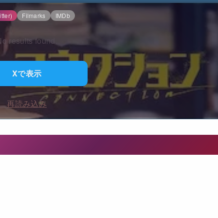
tter)
Filmarks
IMDb
o results found.
Xで表示
再読み込み