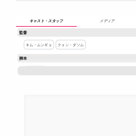
メディア
監督
キム・ムンギョ
クォン・ダソム
脚本
イ・ヒョン
主な出演者
チソン
チョン・ミド
クォン・ユル
キム・ギョンナム
ムン・ソングン
ネットワーク
SBS