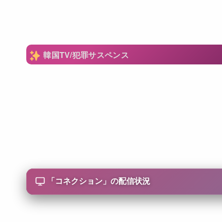
韓国TV/犯罪サスペンス
「
コネクション
」の配信状況