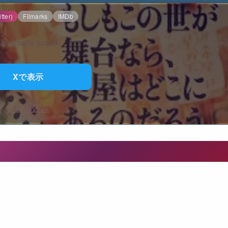
tter)
Filmarks
IMDb
o results found.
Xで表示
再読み込み