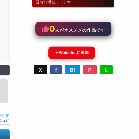
国内TV番組・ドラマ
0
人がオススメの作品です
＋
Watchlistに追加
X
f
B!
P
L
書く
口コミ)