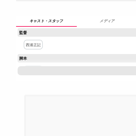
メディア
監督
西浦正記
脚本
三谷幸喜
主な出演者
菅田将暉
二階堂ふみ
神木隆之介
浜辺美波
戸塚純
大水洋介
小澤雄太
福井夏
ひょうろく
松田慎也
市原隼人
井上順
坂東彌十郎
小林薫
ネットワーク