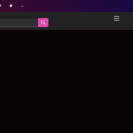
s
…
Home
Netflix新着作品
ジャンル別新着作品
配信予定スケジュール
オールジャンル
配信終了予定の作品
海外ドラマ・シリーズ
海外ドラマ・ラインナップ
海外映画
Netflix 人気ランキング
国内TV番組・ドラマ
Netflix 全作品ラインナップ
国内映画
Netflix配信作品カスタム検索
アジアTV番組・ドラマ
トレンド
アジア映画
VOD 総合作品情報