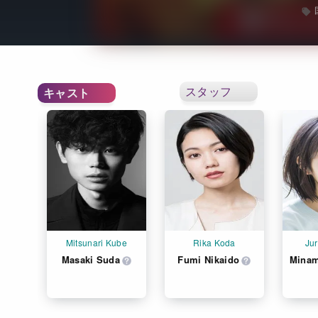
スタッフ
キャスト
Mitsunari Kube
Rika Koda
Jur
Masaki Suda
Fumi Nikaido
Minam