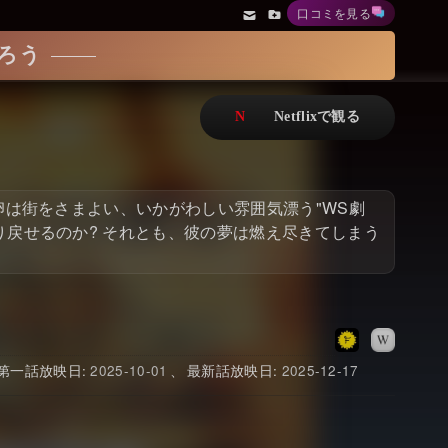
口コミを見る
アニメ
Netflix・VOD総合News
ろう
ドキュメンタリー
Watchlistへ
Netflixオリジナル作品
Netflix Video
リアリティ
…
卵は街をさまよい、いかがわしい雰囲気漂う"WS劇
日本語吹替対応作品
Netflix 吹替版作品
り戻せるのか? それとも、彼の夢は燃え尽きてしまう
Netflix 高い評価の海外作品
その他の国のTV番組
Netflixオリジナル作品
その他の国の映画
みんなの作品レビュー
2025-10-01
2025-12-17
Watchlist
過去の配信終了作品