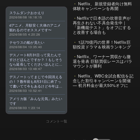
Netflix、新規登録者向け無料
体験キャンペーンを再開
スラムダンクおかえり
2026/08/08 16:18:15
Netflixで日本語の吹替音声が
再生されない不具合発生中｜
dアニメ、月額安く大体のアニメ
「新機能テスト」をオフにする
観れるのでオススメです〜
と改善する場合も
2026/08/05 4:20:26
1話70億円の世界！Netflix巨
テセウスの船が見たい
額投資ドラマ＆映画ランキング
2026/08/04 13:35:40
デスノート8月31日って見たんで
Netflix、ワーナー買収から撤
すけどほんとですか？！もしそう
退を発表 巨額買収レースはパラ
なら延長してくださいほんとに大
マウントが勝利
好きなんです😭
2026/08/03 13:48:47
Netflix、WBC全試合配信を記
デスノートってまじで今回消える
念した割引キャンペーンを開催
の！？数年前も8月31日に終了っ
— 初月料金が最大50%オフに
て書いてて今もあるけど今年はま
じのやつ！？よくわからん！！で
2026/08/03 10:52:41
きればなくならないでほしい！平
アメリカ版「みんな元気」みたい
成アニメを振り返らせてくれっ
です
っ！！！！！！！
2026/08/03 1:23:14
コメント一覧