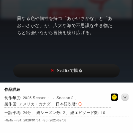
アニメ
Netflix・VOD総合News
ドキュメンタリー
Watchlistへ
異なる色や個性を持つ「あかいさかな」と「あ
おいさかな」が、広大な海で不思議な生き物た
Netflixオリジナル作品
Netflix Video
ちと出会いながら冒険を繰り広げる。
リアリティ
…
日本語吹替対応作品
Netflix 吹替版作品
Netflix 高い評価の海外作品
その他の国のTV番組
Netflixオリジナル作品
その他の国の映画
作品詳細
みんなの作品レビュー
2025 Season 1 ～ Season 2
Watchlist
アメリカ・カナダ
日本語吹替
24
2
10
過去の配信終了作品
(S4) 2026/01/01, (S3) 2025/09/08
Get Freaxフォーラム