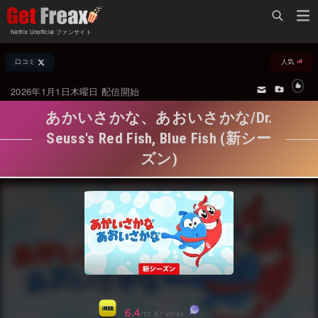
Home
Netflix Unofficial ファンサイト
Netflix新着作品
口コミ
人気
ジャンル別新着作品
配信予定スケジュール
2026年1月1日木曜日 配信開始
オールジャンル
配信終了予定の作品
あかいさかな、あおいさかな/Dr.
海外ドラマ・シリーズ
海外ドラマ・ラインナップ
Seuss's Red Fish, Blue Fish (新シー
ズン)
海外映画
Netflix 人気ランキング
国内TV番組・ドラマ
Netflix 全作品ラインナップ
国内映画
Netflix配信作品カスタム検索
アジアTV番組・ドラマ
トレンド
アジア映画
VOD 総合作品情報
6.4
/10 87 votes