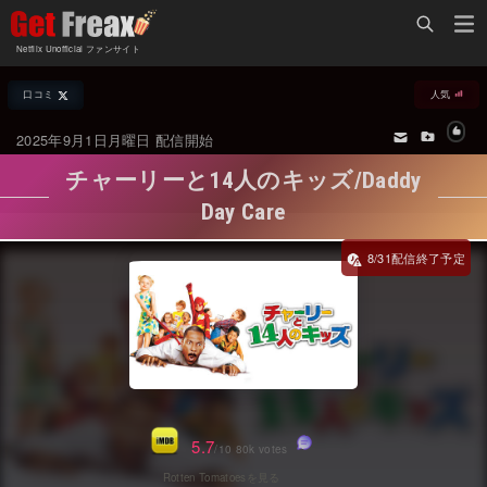
Home
Netflix Unofficial ファンサイト
Netflix新着作品
口コミ
人気
ジャンル別新着作品
配信予定スケジュール
2025年9月1日月曜日 配信開始
オールジャンル
配信終了予定の作品
チャーリーと14人のキッズ/Daddy
海外ドラマ・シリーズ
海外ドラマ・ラインナップ
Day Care
海外映画
Netflix 人気ランキング
8/31
国内TV番組・ドラマ
Netflix 全作品ラインナップ
国内映画
Netflix配信作品カスタム検索
アジアTV番組・ドラマ
トレンド
アジア映画
VOD 総合作品情報
5.7
/10 80k votes