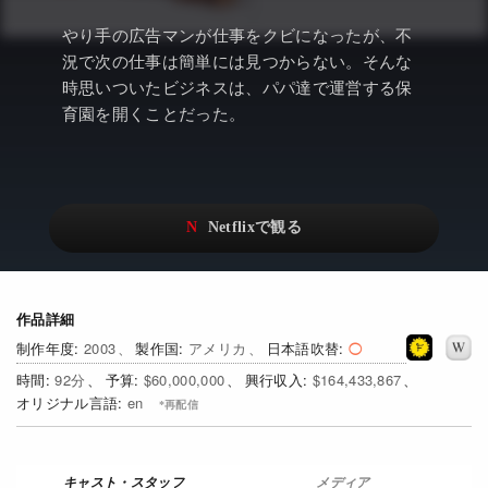
アニメ
Netflix・VOD総合News
やり手の広告マンが仕事をクビになったが、不
ドキュメンタリー
Watchlistへ
況で次の仕事は簡単には見つからない。そんな
時思いついたビジネスは、パパ達で運営する保
Netflixオリジナル作品
Netflix Video
育園を開くことだった。
リアリティ
…
日本語吹替対応作品
Netflix 吹替版作品
Netflix 高い評価の海外作品
その他の国のTV番組
Netflixオリジナル作品
その他の国の映画
作品詳細
みんなの作品レビュー
2003
アメリカ
日本語吹替
Watchlist
92
$60,000,000
$164,433,867
en
過去の配信終了作品
Get Freaxフォーラム
メディア