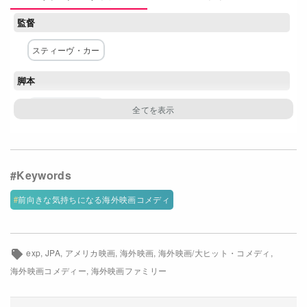
Netflixコース別料金プラン
監督
お問い合わせ
スティーヴ・カー
閉じる
脚本
ジェフ・ロドキー
主な出演者
エディ・マーフィ
ジェフ・ガーリン
スティーヴ・ザーン
レジーナ・キング
前向きな気持ちになる海外映画コメディ
アンジェリカ・ヒューストン
ケヴィン・ニーロン
ジョナサン・カッツ
シオバン・ファロン・ホーガン
exp
JPA
アメリカ映画
海外映画
海外映画/大ヒット・コメディ
リサ・エデルスタイン
レイシー・シャベール
海外映画コメディー
海外映画ファミリー
ローラ・カイトリンガー
レイラ・アルシーリ