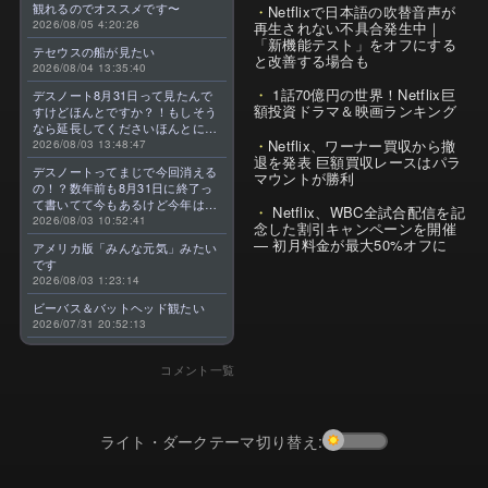
観れるのでオススメです〜
Netflixで日本語の吹替音声が
2026/08/05 4:20:26
再生されない不具合発生中｜
「新機能テスト」をオフにする
テセウスの船が見たい
と改善する場合も
2026/08/04 13:35:40
1話70億円の世界！Netflix巨
デスノート8月31日って見たんで
額投資ドラマ＆映画ランキング
すけどほんとですか？！もしそう
なら延長してくださいほんとに大
Netflix、ワーナー買収から撤
好きなんです😭
2026/08/03 13:48:47
退を発表 巨額買収レースはパラ
デスノートってまじで今回消える
マウントが勝利
の！？数年前も8月31日に終了っ
て書いてて今もあるけど今年はま
Netflix、WBC全試合配信を記
じのやつ！？よくわからん！！で
2026/08/03 10:52:41
念した割引キャンペーンを開催
きればなくならないでほしい！平
— 初月料金が最大50%オフに
アメリカ版「みんな元気」みたい
成アニメを振り返らせてくれっ
です
っ！！！！！！！
2026/08/03 1:23:14
ビーバス＆バットヘッド観たい
2026/07/31 20:52:13
コメント一覧
ライト・ダークテーマ切り替え: