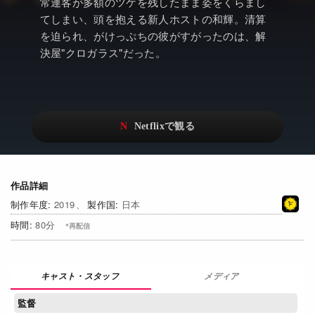
アニメ
Netflix・VOD総合News
常連客が多額のツケを残したまま姿をくらまし
てしまい、頭を抱える新人ホストの和輝。清算
ドキュメンタリー
Watchlistへ
を迫られ、がけっぷちの彼がすがったのは、解
決屋"クロガラス"だった。
Netflixオリジナル作品
Netflix Video
リアリティ
…
日本語吹替対応作品
Netflix 吹替版作品
Netflix 高い評価の海外作品
その他の国のTV番組
Netflixオリジナル作品
その他の国の映画
作品詳細
2019
日本
みんなの作品レビュー
80
Watchlist
過去の配信終了作品
メディア
監督
Get Freaxフォーラム