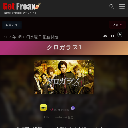
Home
Netflix Unofficial ファンサイト
Netflix新着作品
口コミ
人気
ジャンル別新着作品
配信予定スケジュール
2025年9月10日水曜日 配信開始
オールジャンル
配信終了予定の作品
クロガラス1
海外ドラマ・シリーズ
海外ドラマ・ラインナップ
海外映画
Netflix 人気ランキング
国内TV番組・ドラマ
Netflix 全作品ラインナップ
国内映画
Netflix配信作品カスタム検索
アジアTV番組・ドラマ
トレンド
6
/10 9 votes
アジア映画
VOD 総合作品情報