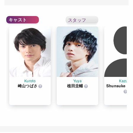
キャスト
スタッフ
Kuroto
Yuya
Kazuki
崎山つばさ
植田圭輔
Shunsuke Nis