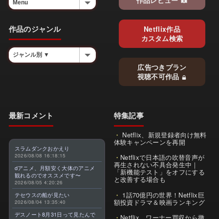
作品レビュー
作品のジャンル
Netflix作品
カスタム検索
広告つきプラン
視聴不可作品
最新コメント
特集記事
Netflix、新規登録者向け無料
体験キャンペーンを再開
スラムダンクおかえり
2026/08/08 16:18:15
Netflixで日本語の吹替音声が
再生されない不具合発生中｜
dアニメ、月額安く大体のアニメ
「新機能テスト」をオフにする
観れるのでオススメです〜
と改善する場合も
2026/08/05 4:20:26
1話70億円の世界！Netflix巨
テセウスの船が見たい
額投資ドラマ＆映画ランキング
2026/08/04 13:35:40
デスノート8月31日って見たんで
Netflix、ワーナー買収から撤