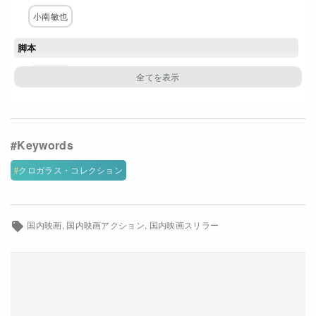
小南敏也
Netflixコース別料金プラン
脚本
お問い合わせ
小南敏也
閉じる
主な出演者
崎山つばさ
植田圭輔
最上もが
西川俊介
出口亜梨沙
菅田俊
南圭介
クロガラス・コレクション
配給
エイベックス・ピクチャーズ
国内映画
国内映画アクション
国内映画スリラー