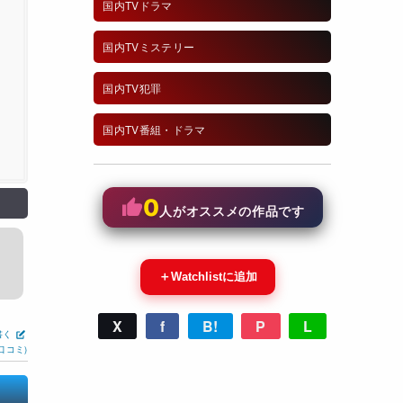
国内TVドラマ
国内TVミステリー
国内TV犯罪
国内TV番組・ドラマ
0
人がオススメの作品です
＋
Watchlistに追加
X
f
B!
P
L
書く
口コミ)