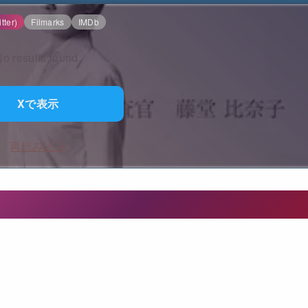
tter)
Filmarks
IMDb
o results found.
Xで表示
再読み込み