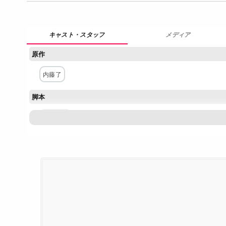
メディア
原作
内藤了
脚本
古家和尚
主な出演者
波瑠
横山裕
要潤
高橋努
斉藤慎二
百瀬朔
佐
ネットワーク
フジテレビ