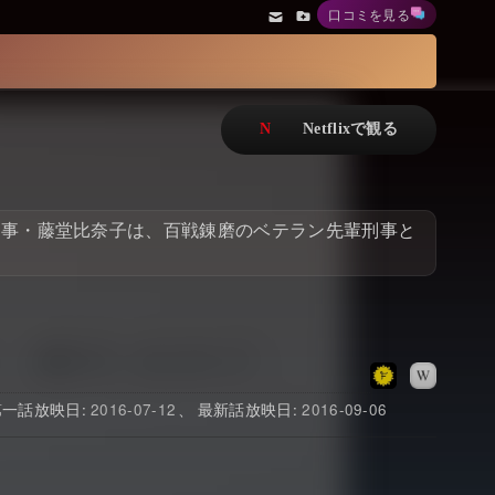
口コミを見る
アニメ
Netflix・VOD総合News
ドキュメンタリー
Watchlistへ
Netflixオリジナル作品
Netflix Video
リアリティ
…
刑事・藤堂比奈子は、百戦錬磨のベテラン先輩刑事と
日本語吹替対応作品
Netflix 吹替版作品
Netflix 高い評価の海外作品
その他の国のTV番組
Netflixオリジナル作品
その他の国の映画
みんなの作品レビュー
2016-07-12
2016-09-06
Watchlist
過去の配信終了作品