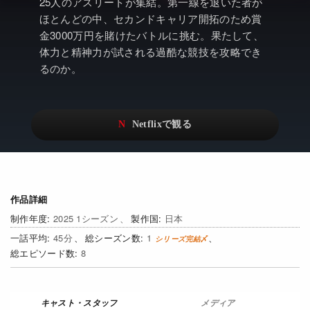
アニメ
Netflix・VOD総合News
25人のアスリートが集結。第一線を退いた者が
ほとんどの中、セカンドキャリア開拓のため賞
ドキュメンタリー
Watchlistへ
金3000万円を賭けたバトルに挑む。果たして、
体力と精神力が試される過酷な競技を攻略でき
Netflixオリジナル作品
Netflix Video
るのか。
リアリティ
…
日本語吹替対応作品
Netflix 吹替版作品
Netflix 高い評価の海外作品
その他の国のTV番組
Netflixオリジナル作品
その他の国の映画
作品詳細
みんなの作品レビュー
2025 1シーズン
日本
45
1
Watchlist
8
過去の配信終了作品
Get Freaxフォーラム
メディア