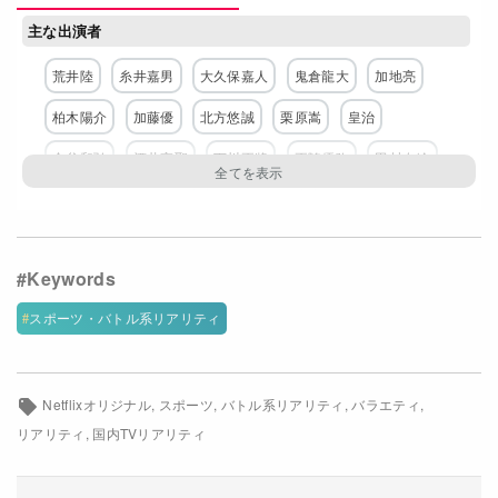
Netflixコース別料金プラン
主な出演者
お問い合わせ
荒井陸
糸井嘉男
大久保嘉人
鬼倉龍大
加地亮
柏木陽介
加藤優
北方悠誠
栗原嵩
皇治
閉じる
合谷和弘
酒井高聖
下川正將
正隨優弥
田村友絵
塚本健太
登坂絵莉
トクダコージ
長谷川穂積
馬場早莉
早坂尚人
MASATO
美田佳穂
宮國椋丞
米村克麻
スポーツ・バトル系リアリティ
ネットワーク
Netflix
Netflixオリジナル
スポーツ
バトル系リアリティ
バラエティ
リアリティ
国内TVリアリティ