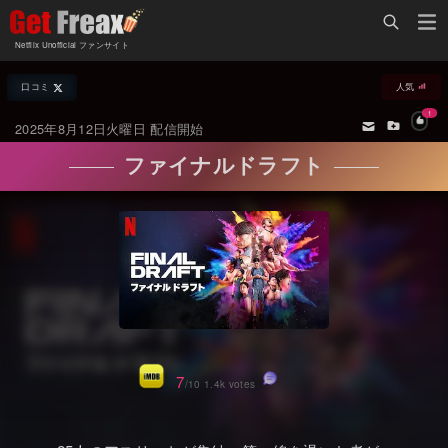
Home
Netflix Unofficial ファンサイト
Netflix新着作品
口コミ
人気
ジャンル別新着作品
配信予定スケジュール
1
2025年8月12日火曜日 配信開始
オールジャンル
配信終了予定の作品
ファイナルドラフト
海外ドラマ・シリーズ
海外ドラマ・ラインナップ
海外映画
Netflix 人気ランキング
国内TV番組・ドラマ
Netflix 全作品ラインナップ
国内映画
Netflix配信作品カスタム検索
アジアTV番組・ドラマ
トレンド
7
/10 1.4k votes
アジア映画
VOD 総合作品情報