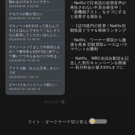
観れるのでオススメです〜
Netflixで日本語の吹替音声が
2026/08/05 4:20:26
再生されない不具合発生中｜
「新機能テスト」をオフにする
テセウスの船が見たい
と改善する場合も
2026/08/04 13:35:40
1話70億円の世界！Netflix巨
デスノート8月31日って見たんで
額投資ドラマ＆映画ランキング
すけどほんとですか？！もしそう
なら延長してくださいほんとに大
Netflix、ワーナー買収から撤
好きなんです😭
2026/08/03 13:48:47
退を発表 巨額買収レースはパラ
デスノートってまじで今回消える
マウントが勝利
の！？数年前も8月31日に終了っ
て書いてて今もあるけど今年はま
Netflix、WBC全試合配信を記
じのやつ！？よくわからん！！で
2026/08/03 10:52:41
念した割引キャンペーンを開催
きればなくならないでほしい！平
— 初月料金が最大50%オフに
アメリカ版「みんな元気」みたい
成アニメを振り返らせてくれっ
です
っ！！！！！！！
2026/08/03 1:23:14
ビーバス＆バットヘッド観たい
2026/07/31 20:52:13
コメント一覧
ライト・ダークテーマ切り替え: