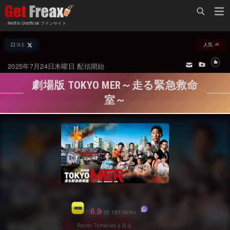
Home
Netflix Unofficial ファンサイト
Netflix新着作品
口コミ
人気
ジャンル別新着作品
配信予定スケジュール
2025年7月24日木曜日 配信開始
オールジャンル
配信終了予定の作品
劇場版 TOKYO MER～走る緊急救命
海外ドラマ・シリーズ
海外ドラマ・ラインナップ
室～
海外映画
Netflix 人気ランキング
国内TV番組・ドラマ
Netflix 全作品ラインナップ
国内映画
Netflix配信作品カスタム検索
アジアTV番組・ドラマ
トレンド
アジア映画
VOD 総合作品情報
6.9
/10 187 votes