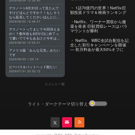
2026/08/04 13:35:40
1話70億円の世界！Netflix巨
デスノート8月31日って見たんで
額投資ドラマ＆映画ランキング
すけどほんとですか？！もしそう
なら延長してくださいほんとに大
Netflix、ワーナー買収から撤
好きなんです😭
2026/08/03 13:48:47
退を発表 巨額買収レースはパラ
デスノートってまじで今回消える
マウントが勝利
の！？数年前も8月31日に終了っ
て書いてて今もあるけど今年はま
Netflix、WBC全試合配信を記
じのやつ！？よくわからん！！で
2026/08/03 10:52:41
念した割引キャンペーンを開催
きればなくならないでほしい！平
— 初月料金が最大50%オフに
アメリカ版「みんな元気」みたい
成アニメを振り返らせてくれっ
です
っ！！！！！！！
2026/08/03 1:23:14
ビーバス＆バットヘッド観たい
2026/07/31 20:52:13
コメント一覧
ライト・ダークテーマ切り替え:
powered by
TMDb
,
IMDb
,
Rotten Tomatoes