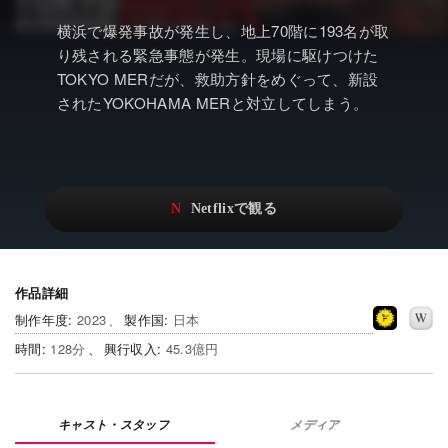
アニメ
Netflix・VOD総合News
横浜で爆発事故が発生し、地上70階に193名が取
ドキュメンタリー
Watchlistへ
り残される緊急事態が発生。現場に駆けつけた
TOKYO MERだが、救助方針をめぐって、新設
Netflixオリジナル作品
Netflix Video
されたYOKOHAMA MERと対立してしまう。
リアリティ
…
日本語吹替対応作品
Netflix 吹替版作品
Netflix 高い評価の海外作品
その他の国のTV番組
Netflixオリジナル作品
その他の国の映画
作品詳細
みんなの作品レビュー
2023
日本
Watchlist
128
45.3億円
過去の配信終了作品
メディア
Get Freaxフォーラム