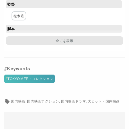
監督
Netflixコース別料金プラン
松木彩
お問い合わせ
脚本
閉じる
黒岩勉
主な出演者
鈴木亮平
賀来賢人
中条あやみ
要潤
小手伸也
佐野勇斗
ジェシー
フォンチー
菜々緒
杏
TOKYO MER・コレクション
徳重聡
古川雄大
渡辺真起子
橋本さとし
鶴見辰吾
仲里依紗
石田ゆり子
国内映画
国内映画アクション
国内映画ドラマ
大ヒット・国内映画
配給
東宝