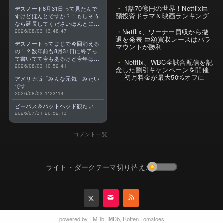
1話70億円の世界！Netflix巨
デスノート8月31日って見たんで
額投資ドラマ＆映画ランキング
すけどほんとですか？！もしそう
なら延長してくださいほんとに大
Netflix、ワーナー買収から撤
好きなんです😭
2026/08/03 13:48:47
退を発表 巨額買収レースはパラ
デスノートってまじで今回消える
マウントが勝利
の！？数年前も8月31日に終了っ
て書いてて今もあるけど今年はま
Netflix、WBC全試合配信を記
じのやつ！？よくわからん！！で
2026/08/03 10:52:41
念した割引キャンペーンを開催
きればなくならないでほしい！平
— 初月料金が最大50%オフに
アメリカ版「みんな元気」みたい
成アニメを振り返らせてくれっ
です
っ！！！！！！！
2026/08/03 1:23:14
ビーバス＆バットヘッド観たい
2026/07/31 20:52:13
コメント一覧
ライト・ダークテーマ切り替え:
powered by
TMDb
,
IMDb
,
Rotten Tomatoes