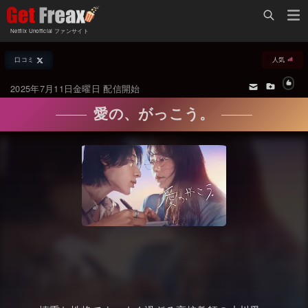
Home
Netflix Unofficial ファンサイト
Netflix新着作品
口コミ
人気
ジャンル別新着作品
配信予定スケジュール
2025年7月11日金曜日 配信開始
オールジャンル
配信終了予定の作品
愛の、がっこう。
海外ドラマ・シリーズ
海外ドラマ・ラインナップ
海外映画
Netflix 人気ランキング
国内TV番組・ドラマ
Netflix 全作品ラインナップ
国内映画
Netflix配信作品カスタム検索
アジアTV番組・ドラマ
トレンド
アジア映画
VOD 総合作品情報