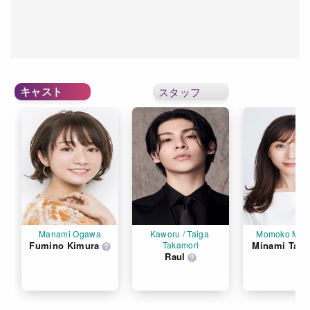
キャスト
スタッフ
Manami Ogawa
Kaworu / Taiga 
Momoko Mac
Fumino Kimura
Takamori
Minami Tana
Raul