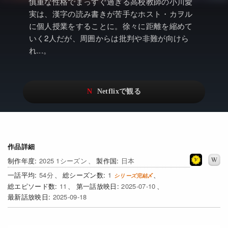
アニメ
Netflix・VOD総合News
慎重な性格でまっすぐ過ぎる高校教師の小川愛
実は、漢字の読み書きが苦手なホスト・カヲル
ドキュメンタリー
Watchlistへ
に個人授業をすることに。徐々に距離を縮めて
いく2人だが、周囲からは批判や非難が向けら
Netflixオリジナル作品
Netflix Video
れ...。
リアリティ
…
日本語吹替対応作品
Netflix 吹替版作品
Netflix 高い評価の海外作品
その他の国のTV番組
Netflixオリジナル作品
その他の国の映画
作品詳細
みんなの作品レビュー
2025 1シーズン
日本
54
1
Watchlist
11
2025-07-10
2025-09-18
過去の配信終了作品
Get Freaxフォーラム