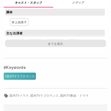
メディア
Netflixコース別料金プラン
脚本
お問い合わせ
井上由美子
閉じる
主な出演者
木村文乃
ラウール
田中みな実
中島歩
坂口涼太郎
味方良介
野波麻帆
早坂美海
荒井啓志
別府由来
りょう
筒井真理子
酒向芳
沢村一樹
国内TVラブロマンス
ネットワーク
フジテレビ
国内TVドラマ
国内TVラブロマンス
国内TV番組・ドラマ