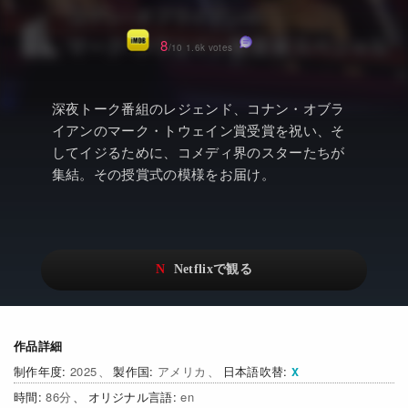
アニメ
Netflix・VOD総合News
ドキュメンタリー
Watchlistへ
8
/10 1.6k votes
Netflixオリジナル作品
Netflix Video
深夜トーク番組のレジェンド、コナン・オブラ
リアリティ
…
イアンのマーク・トウェイン賞受賞を祝い、そ
してイジるために、コメディ界のスターたちが
日本語吹替対応作品
Netflix 吹替版作品
集結。その授賞式の模様をお届け。
Netflix 高い評価の海外作品
その他の国のTV番組
Netflixオリジナル作品
その他の国の映画
みんなの作品レビュー
Watchlist
作品詳細
過去の配信終了作品
2025
アメリカ
日本語吹替
Get Freaxフォーラム
86
en