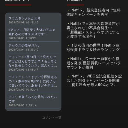
Netflix、新規登録者向け無料
体験キャンペーンを再開
スラムダンクおかえり
2026/08/08 16:18:15
Netflixで日本語の吹替音声が
再生されない不具合発生中｜
dアニメ、月額安く大体のアニメ
「新機能テスト」をオフにする
観れるのでオススメです〜
と改善する場合も
2026/08/05 4:20:26
1話70億円の世界！Netflix巨
テセウスの船が見たい
額投資ドラマ＆映画ランキング
2026/08/04 13:35:40
デスノート8月31日って見たんで
Netflix、ワーナー買収から撤
すけどほんとですか？！もしそう
退を発表 巨額買収レースはパラ
なら延長してくださいほんとに大
マウントが勝利
好きなんです😭
2026/08/03 13:48:47
Netflix、WBC全試合配信を記
デスノートってまじで今回消える
念した割引キャンペーンを開催
の！？数年前も8月31日に終了っ
— 初月料金が最大50%オフに
て書いてて今もあるけど今年はま
じのやつ！？よくわからん！！で
2026/08/03 10:52:41
きればなくならないでほしい！平
アメリカ版「みんな元気」みたい
成アニメを振り返らせてくれっ
です
っ！！！！！！！
2026/08/03 1:23:14
コメント一覧