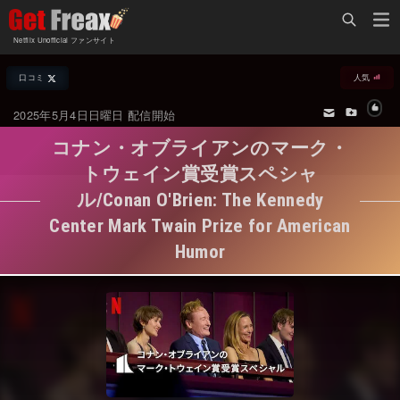
Home
Netflix Unofficial ファンサイト
Netflix新着作品
口コミ
人気
ジャンル別新着作品
配信予定スケジュール
2025年5月4日日曜日 配信開始
オールジャンル
配信終了予定の作品
コナン・オブライアンのマーク・
海外ドラマ・シリーズ
海外ドラマ・ラインナップ
トウェイン賞受賞スペシャ
ル/Conan O'Brien: The Kennedy
海外映画
Netflix 人気ランキング
Center Mark Twain Prize for American
国内TV番組・ドラマ
Netflix 全作品ラインナップ
Humor
国内映画
Netflix配信作品カスタム検索
アジアTV番組・ドラマ
トレンド
アジア映画
VOD 総合作品情報