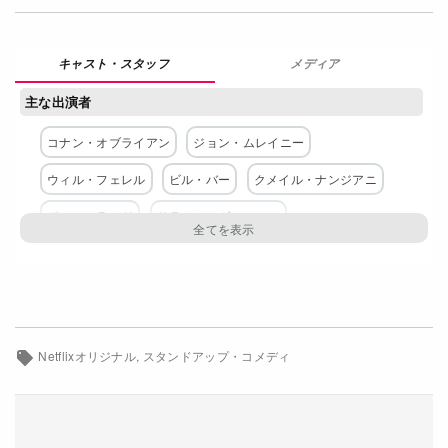
Netflixコース別料金プラン
メディア
お問い合わせ
主な出演者
閉じる
コナン・オブライアン
ジョン・ムレイニー
ウィル・フェレル
ビル・バー
クメイル・ナンジアニ
ポール・ラッド
サラ・シルヴァーマン
スティーヴン・コルベア
トレイシー・モーガン
レジー・ワッツ
配給
Netflixオリジナル
スタンドアップ・コメディ
Netflix