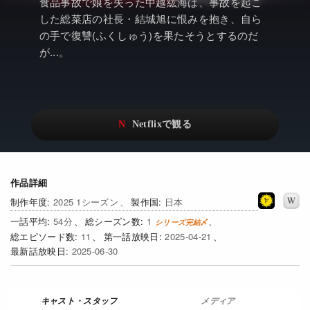
アニメ
Netflix・VOD総合News
食品事故で娘を失った中越紘海は、事故を起こ
した総菜店の社長・結城旭に恨みを抱き、自ら
ドキュメンタリー
Watchlistへ
の手で復讐(ふくしゅう)を果たそうとするのだ
が...。
Netflixオリジナル作品
Netflix Video
リアリティ
…
日本語吹替対応作品
Netflix 吹替版作品
Netflix 高い評価の海外作品
その他の国のTV番組
Netflixオリジナル作品
その他の国の映画
作品詳細
2025 1シーズン
日本
みんなの作品レビュー
54
1
11
2025-04-21
Watchlist
2025-06-30
過去の配信終了作品
Get Freaxフォーラム
メディア