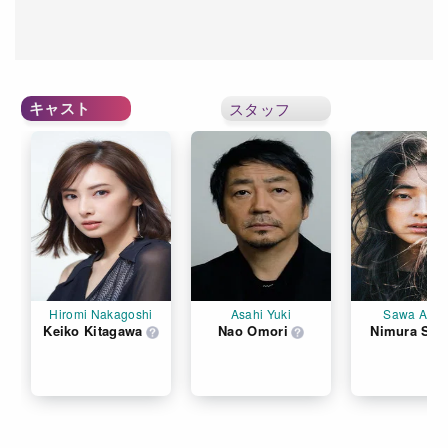
キャスト
スタッフ
Hiromi Nakagoshi
Asahi Yuki
Sawa Azu
Keiko Kitagawa
Nao Omori
Nimura Saw