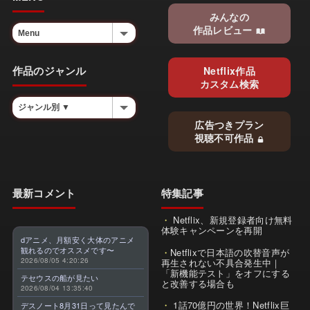
みんなの
作品レビュー
作品のジャンル
Netflix作品
カスタム検索
広告つきプラン
視聴不可作品
最新コメント
特集記事
Netflix、新規登録者向け無料
体験キャンペーンを再開
dアニメ、月額安く大体のアニメ
観れるのでオススメです〜
Netflixで日本語の吹替音声が
2026/08/05 4:20:26
再生されない不具合発生中｜
「新機能テスト」をオフにする
テセウスの船が見たい
と改善する場合も
2026/08/04 13:35:40
1話70億円の世界！Netflix巨
デスノート8月31日って見たんで