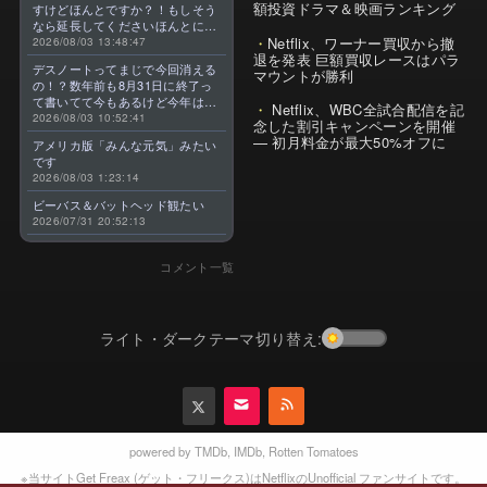
額投資ドラマ＆映画ランキング
すけどほんとですか？！もしそう
なら延長してくださいほんとに大
Netflix、ワーナー買収から撤
好きなんです😭
2026/08/03 13:48:47
退を発表 巨額買収レースはパラ
デスノートってまじで今回消える
マウントが勝利
の！？数年前も8月31日に終了っ
て書いてて今もあるけど今年はま
Netflix、WBC全試合配信を記
じのやつ！？よくわからん！！で
2026/08/03 10:52:41
念した割引キャンペーンを開催
きればなくならないでほしい！平
— 初月料金が最大50%オフに
アメリカ版「みんな元気」みたい
成アニメを振り返らせてくれっ
です
っ！！！！！！！
2026/08/03 1:23:14
ビーバス＆バットヘッド観たい
2026/07/31 20:52:13
コメント一覧
ライト・ダークテーマ切り替え:
powered by
TMDb
,
IMDb
,
Rotten Tomatoes
※当サイトGet Freax (ゲット・フリークス)はNetflixのUnofficial ファンサイトです。