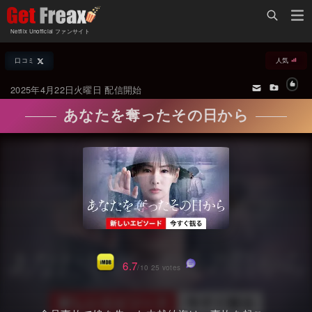
Home
Netflix Unofficial ファンサイト
Netflix新着作品
口コミ
人気
ジャンル別新着作品
配信予定スケジュール
2025年4月22日火曜日 配信開始
オールジャンル
配信終了予定の作品
あなたを奪ったその日から
海外ドラマ・シリーズ
海外ドラマ・ラインナップ
海外映画
Netflix 人気ランキング
国内TV番組・ドラマ
Netflix 全作品ラインナップ
国内映画
Netflix配信作品カスタム検索
アジアTV番組・ドラマ
トレンド
6.7
/10 25 votes
アジア映画
VOD 総合作品情報