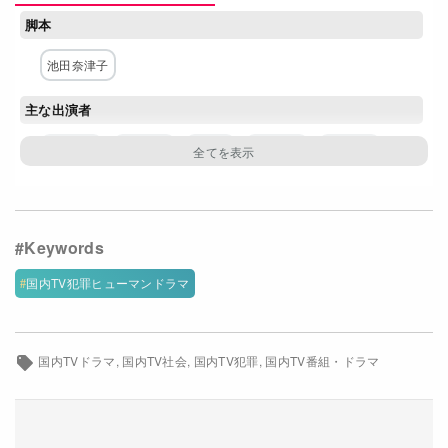
脚本
Netflixコース別料金プラン
池田奈津子
お問い合わせ
主な出演者
閉じる
北川景子
仁村紗和
平祐奈
阿部亮平
水澤紳吾
小川李奈
一色香澄
田山由起
内藤秀一郎
原日出子
鶴田真由
大浦龍宇一
中原丈雄
筒井道隆
大森南朋
国内TV犯罪ヒューマンドラマ
ネットワーク
フジテレビ
国内TVドラマ
国内TV社会
国内TV犯罪
国内TV番組・ドラマ