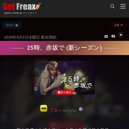
Home
Netflix Unofficial ファンサイト
Netflix新着作品
口コミ
人気
ジャンル別新着作品
配信予定スケジュール
2026年6月3日水曜日 配信開始
オールジャンル
配信終了予定の作品
25時、赤坂で (新シーズン)
海外ドラマ・シリーズ
海外ドラマ・ラインナップ
海外映画
Netflix 人気ランキング
国内TV番組・ドラマ
Netflix 全作品ラインナップ
国内映画
Netflix配信作品カスタム検索
アジアTV番組・ドラマ
トレンド
7.3
/10 599 votes
アジア映画
VOD 総合作品情報