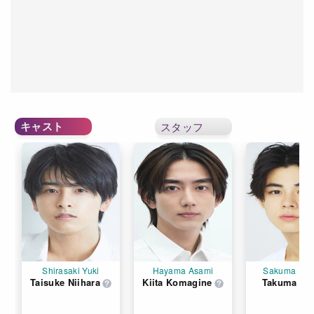
キャスト
スタッフ
Shirasaki Yuki
Hayama Asami
Sakuma Haj
Taisuke Niihara
Kiita Komagine
Takuma Us