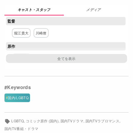
Netflixコース別料金プラン
メディア
お問い合わせ
監督
堀江貴大
川崎僚
閉じる
原作
夏野寛子
脚本
青塚美穂
阿相クミコ
主な出演者
国内/LGBTQ
駒木根葵汰
新原泰佑
宇佐卓真
南雲奨馬
橋本淳
片山萌美
LGBTQ
コミック原作 (国内)
国内TVドラマ
国内TVラブロマンス
国内TV番組・ドラマ
ネットワーク