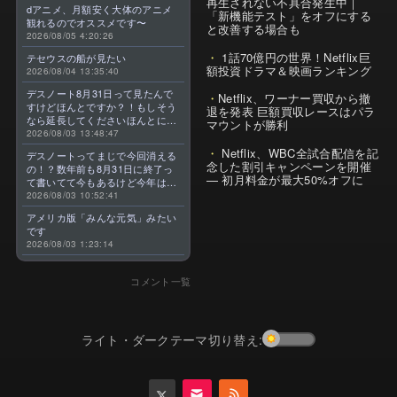
再生されない不具合発生中｜
dアニメ、月額安く大体のアニメ
「新機能テスト」をオフにする
観れるのでオススメです〜
と改善する場合も
2026/08/05 4:20:26
1話70億円の世界！Netflix巨
テセウスの船が見たい
額投資ドラマ＆映画ランキング
2026/08/04 13:35:40
デスノート8月31日って見たんで
Netflix、ワーナー買収から撤
すけどほんとですか？！もしそう
退を発表 巨額買収レースはパラ
なら延長してくださいほんとに大
マウントが勝利
好きなんです😭
2026/08/03 13:48:47
Netflix、WBC全試合配信を記
デスノートってまじで今回消える
念した割引キャンペーンを開催
の！？数年前も8月31日に終了っ
— 初月料金が最大50%オフに
て書いてて今もあるけど今年はま
じのやつ！？よくわからん！！で
2026/08/03 10:52:41
きればなくならないでほしい！平
アメリカ版「みんな元気」みたい
成アニメを振り返らせてくれっ
です
っ！！！！！！！
2026/08/03 1:23:14
コメント一覧
ライト・ダークテーマ切り替え: