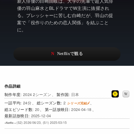
アニメ
Netflix・VOD総合News
新人俳優の白崎由岐は、大学の先輩で超人気俳
優の羽山麻水とBLドラマでW主演に抜擢され
ドキュメンタリー
Watchlistへ
る。プレッシャーに苦しむ白崎だが、羽山の提
案で「役作りのための恋人関係」を結ぶこと
Netflixオリジナル作品
Netflix Video
に。
リアリティ
…
日本語吹替対応作品
Netflix 吹替版作品
Netflix 高い評価の海外作品
その他の国のTV番組
Netflixオリジナル作品
その他の国の映画
作品詳細
みんなの作品レビュー
2024 2シーズン
日本
24
2
Watchlist
20
2024-04-18
2025-12-04
過去の配信終了作品
(S2) 2026/06/23, (S1) 2025/03/15
Get Freaxフォーラム