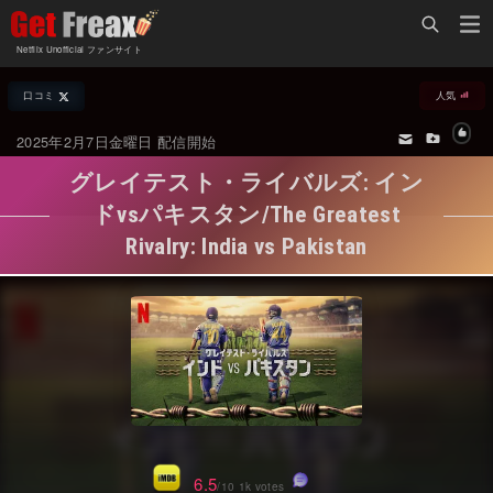
Home
Netflix Unofficial ファンサイト
Netflix新着作品
口コミ
人気
ジャンル別新着作品
配信予定スケジュール
2025年2月7日金曜日 配信開始
オールジャンル
配信終了予定の作品
グレイテスト・ライバルズ: イン
海外ドラマ・シリーズ
海外ドラマ・ラインナップ
ドvsパキスタン/The Greatest
Rivalry: India vs Pakistan
海外映画
Netflix 人気ランキング
国内TV番組・ドラマ
Netflix 全作品ラインナップ
国内映画
Netflix配信作品カスタム検索
アジアTV番組・ドラマ
トレンド
アジア映画
VOD 総合作品情報
6.5
/10 1k votes