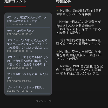
最新コメント
特集記事
Netflix、新規登録者向け無料
体験キャンペーンを再開
dアニメ、月額安く大体のアニメ
観れるのでオススメです〜
Netflixで日本語の吹替音声が
2026/08/05 4:20:26
再生されない不具合発生中｜
「新機能テスト」をオフにする
テセウスの船が見たい
と改善する場合も
2026/08/04 13:35:40
1話70億円の世界！Netflix巨
デスノート8月31日って見たんで
額投資ドラマ＆映画ランキング
すけどほんとですか？！もしそう
なら延長してくださいほんとに大
Netflix、ワーナー買収から撤
好きなんです😭
2026/08/03 13:48:47
退を発表 巨額買収レースはパラ
デスノートってまじで今回消える
マウントが勝利
の！？数年前も8月31日に終了っ
て書いてて今もあるけど今年はま
Netflix、WBC全試合配信を記
じのやつ！？よくわからん！！で
2026/08/03 10:52:41
念した割引キャンペーンを開催
きればなくならないでほしい！平
— 初月料金が最大50%オフに
アメリカ版「みんな元気」みたい
成アニメを振り返らせてくれっ
です
っ！！！！！！！
2026/08/03 1:23:14
ビーバス＆バットヘッド観たい
2026/07/31 20:52:13
コメント一覧