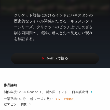
アニメ
Netflix・VOD総合News
ドキュメンタリー
Watchlistへ
クリケット競技におけるインドとパキスタンの
歴史的なライバル関係をたどるドキュメンタリ
Netflixオリジナル作品
Netflix Video
ーシリーズ。クリケットのピッチ上でしのぎを
リアリティ
…
削る両国間の、複雑な過去と先の見えない現在
を検証する。
日本語吹替対応作品
Netflix 吹替版作品
Netflix 高い評価の海外作品
その他の国のTV番組
Netflixオリジナル作品
その他の国の映画
みんなの作品レビュー
Watchlist
作品詳細
2025 Season 1
インド
日本語吹替
過去の配信終了作品
40
1
3
Get Freaxフォーラム