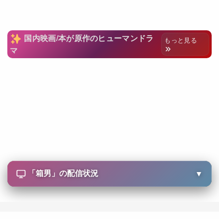
国内映画/本が原作のヒューマンドラ
もっと見る
マ
「
箱男
」の配信状況
▼