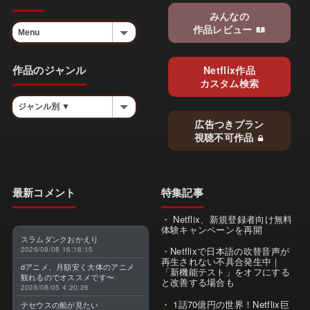
みんなの
作品レビュー
作品のジャンル
Netflix作品
カスタム検索
広告つきプラン
視聴不可作品
最新コメント
特集記事
Netflix、新規登録者向け無料
体験キャンペーンを再開
スラムダンクおかえり
2026/08/08 16:18:15
Netflixで日本語の吹替音声が
再生されない不具合発生中｜
dアニメ、月額安く大体のアニメ
「新機能テスト」をオフにする
観れるのでオススメです〜
と改善する場合も
2026/08/05 4:20:26
1話70億円の世界！Netflix巨
テセウスの船が見たい