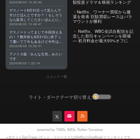
額投資ドラマ＆映画ランキング
2026/08/04 13:35:40
デスノート8月31日って見たんで
Netflix、ワーナー買収から撤
すけどほんとですか？！もしそう
退を発表 巨額買収レースはパラ
なら延長してくださいほんとに大
マウントが勝利
好きなんです😭
2026/08/03 13:48:47
Netflix、WBC全試合配信を記
デスノートってまじで今回消える
念した割引キャンペーンを開催
の！？数年前も8月31日に終了っ
— 初月料金が最大50%オフに
て書いてて今もあるけど今年はま
じのやつ！？よくわからん！！で
2026/08/03 10:52:41
きればなくならないでほしい！平
アメリカ版「みんな元気」みたい
成アニメを振り返らせてくれっ
です
っ！！！！！！！
2026/08/03 1:23:14
コメント一覧
ライト・ダークテーマ切り替え:
powered by
TMDb
,
IMDb
,
Rotten Tomatoes
※当サイトGet Freax (ゲット・フリークス)はNetflixのUnofficial ファンサイトです。