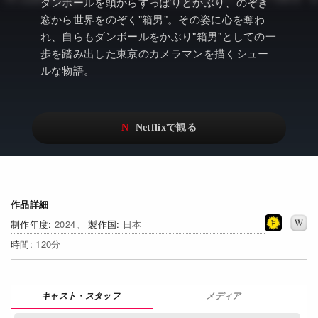
アニメ
Netflix・VOD総合News
ダンボールを頭からすっぽりとかぶり、のぞき
窓から世界をのぞく"箱男"。その姿に心を奪わ
ドキュメンタリー
Watchlistへ
れ、自らもダンボールをかぶり"箱男"としての一
歩を踏み出した東京のカメラマンを描くシュー
Netflixオリジナル作品
Netflix Video
ルな物語。
リアリティ
…
日本語吹替対応作品
Netflix 吹替版作品
Netflix 高い評価の海外作品
その他の国のTV番組
Netflixオリジナル作品
その他の国の映画
作品詳細
みんなの作品レビュー
2024
日本
120
Watchlist
過去の配信終了作品
メディア
Get Freaxフォーラム