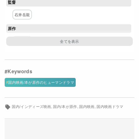
監督
Netflixコース別料金プラン
石井岳龍
お問い合わせ
原作
閉じる
安部公房
脚本
いながききよたか
石井岳龍
主な出演者
国内映画/本が原作のヒューマンドラマ
永瀬正敏
浅野忠信
白本彩奈
佐藤浩市
渋川清彦
中村優子
川瀬陽太
国内/インディーズ映画
国内/本が原作
国内映画
国内映画ドラマ
配給
ハピネットファントム・スタジオ