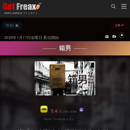
Home
Netflix Unofficial ファンサイト
Netflix新着作品
口コミ
人気
ジャンル別新着作品
配信予定スケジュール
2025年1月17日金曜日 配信開始
オールジャンル
配信終了予定の作品
箱男
海外ドラマ・シリーズ
海外ドラマ・ラインナップ
海外映画
Netflix 人気ランキング
国内TV番組・ドラマ
Netflix 全作品ラインナップ
国内映画
Netflix配信作品カスタム検索
アジアTV番組・ドラマ
トレンド
5.4
/10 258 votes
アジア映画
VOD 総合作品情報