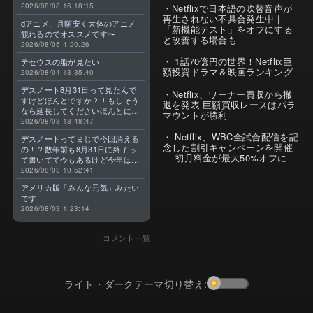
2026/08/08 16:18:15
Netflixで日本語の吹替音声が
再生されない不具合発生中｜
dアニメ、月額安く大体のアニメ
「新機能テスト」をオフにする
観れるのでオススメです〜
と改善する場合も
2026/08/05 4:20:26
1話70億円の世界！Netflix巨
テセウスの船が見たい
額投資ドラマ＆映画ランキング
2026/08/04 13:35:40
デスノート8月31日って見たんで
Netflix、ワーナー買収から撤
すけどほんとですか？！もしそう
退を発表 巨額買収レースはパラ
なら延長してくださいほんとに大
マウントが勝利
好きなんです😭
2026/08/03 13:48:47
Netflix、WBC全試合配信を記
デスノートってまじで今回消える
念した割引キャンペーンを開催
の！？数年前も8月31日に終了っ
— 初月料金が最大50%オフに
て書いてて今もあるけど今年はま
じのやつ！？よくわからん！！で
2026/08/03 10:52:41
きればなくならないでほしい！平
アメリカ版「みんな元気」みたい
成アニメを振り返らせてくれっ
です
っ！！！！！！！
2026/08/03 1:23:14
コメント一覧
ライト・ダークテーマ切り替え: