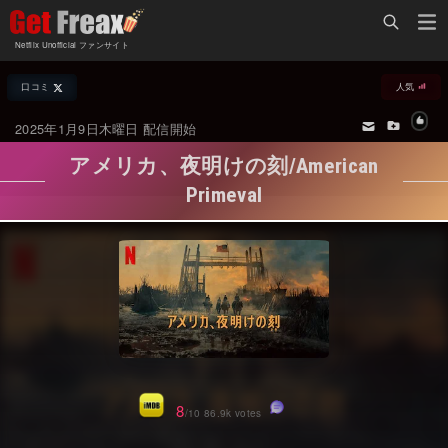
Home
Netflix Unofficial ファンサイト
Netflix新着作品
口コミ
人気
ジャンル別新着作品
配信予定スケジュール
2025年1月9日木曜日 配信開始
オールジャンル
配信終了予定の作品
アメリカ、夜明けの刻/American
海外ドラマ・シリーズ
海外ドラマ・ラインナップ
Primeval
海外映画
Netflix 人気ランキング
国内TV番組・ドラマ
Netflix 全作品ラインナップ
国内映画
Netflix配信作品カスタム検索
アジアTV番組・ドラマ
トレンド
アジア映画
VOD 総合作品情報
8
/10 86.9k votes