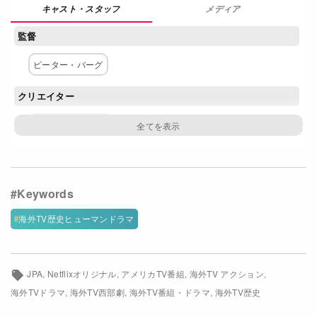
メディア
Netflixコース別料金プラン
監督
お問い合わせ
ピーター・バーグ
閉じる
クリエイター
マーク・L・スミス
脚本
マーク・L・スミス
主な出演者
海外TV歴史ヒューマンドラマ
テイラー・キッチュ
ベティ・ギルピン
デイン・デハーン
シェー・ウィガム
JPA
Netflixオリジナル
アメリカTV番組
海外TV アクション
海外TVドラマ
海外TV西部劇
海外TV番組・ドラマ
海外TV歴史
ジェイ・コートニー
プレストン・モタ