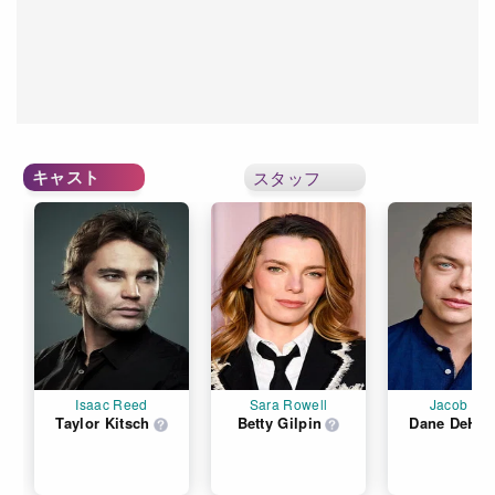
キャスト
スタッフ
Isaac Reed
Sara Rowell
Jacob Prat
Taylor Kitsch
Betty Gilpin
Dane DeHaa