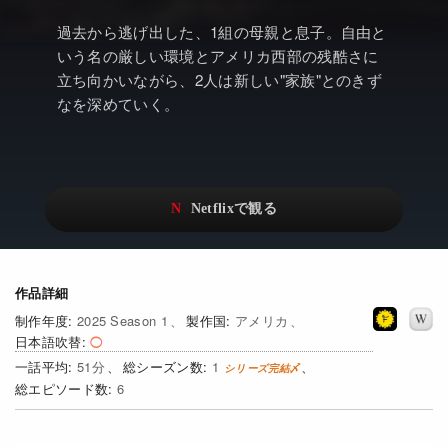
アニメ
Netflix・VOD総合News
過去から逃げ出した、1組の母親と息子。自由と
ドキュメンタリー
Watchlistへ
いう名の厳しい環境とアメリカ西部の残酷さに
立ち向かいながら、2人は新しい"家族"とのきず
Netflixオリジナル作品
Netflix Video
なを深めていく。
リアリティ
…
日本語吹替対応作品
Netflix 吹替版作品
Netflix 高い評価の海外作品
その他の国のTV番組
Netflixオリジナル作品
その他の国の映画
作品詳細
みんなの作品レビュー
2025 Season 1
アメリカ
日本語吹替
Watchlist
51
1
過去の配信終了作品
6
Get Freaxフォーラム