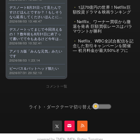
1話70億円の世界！Netflix巨
デスノート8月31日って見たんで
額投資ドラマ＆映画ランキング
すけどほんとですか？！もしそう
なら延長してくださいほんとに大
Netflix、ワーナー買収から撤
好きなんです😭
2026/08/03 13:48:47
退を発表 巨額買収レースはパラ
デスノートってまじで今回消える
マウントが勝利
の！？数年前も8月31日に終了っ
て書いてて今もあるけど今年はま
Netflix、WBC全試合配信を記
じのやつ！？よくわからん！！で
2026/08/03 10:52:41
念した割引キャンペーンを開催
きればなくならないでほしい！平
— 初月料金が最大50%オフに
アメリカ版「みんな元気」みたい
成アニメを振り返らせてくれっ
です
っ！！！！！！！
2026/08/03 1:23:14
ビーバス＆バットヘッド観たい
2026/07/31 20:52:13
コメント一覧
ライト・ダークテーマ切り替え:
powered by
TMDb
,
IMDb
,
Rotten Tomatoes