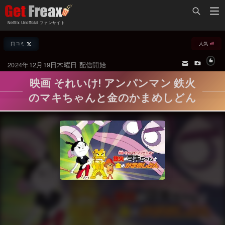
Home
Netflix Unofficial ファンサイト
Netflix新着作品
口コミ
人気
ジャンル別新着作品
配信予定スケジュール
2024年12月19日木曜日 配信開始
オールジャンル
配信終了予定の作品
映画 それいけ! アンパンマン 鉄火
海外ドラマ・シリーズ
海外ドラマ・ラインナップ
のマキちゃんと金のかまめしどん
海外映画
Netflix 人気ランキング
国内TV番組・ドラマ
Netflix 全作品ラインナップ
国内映画
Netflix配信作品カスタム検索
アジアTV番組・ドラマ
トレンド
アジア映画
VOD 総合作品情報