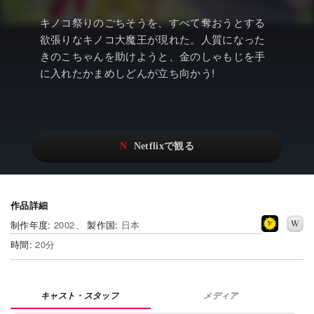
アニメ
Netflix・VOD総合News
キノコ祭りのごちそうを、すべて奪おうとする
ドキュメンタリー
Watchlistへ
欲張りなキノコ大魔王が現れた。人質になった
きのこちゃんを助けようと、金のしゃもじを手
Netflixオリジナル作品
Netflix Video
に入れたかまめしどんが立ち向かう!
リアリティ
…
日本語吹替対応作品
Netflix 吹替版作品
Netflix 高い評価の海外作品
その他の国のTV番組
Netflixオリジナル作品
その他の国の映画
作品詳細
みんなの作品レビュー
2002
日本
Watchlist
20
過去の配信終了作品
メディア
Get Freaxフォーラム