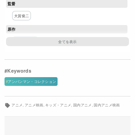
監督
Netflixコース別料金プラン
大賀俊二
お問い合わせ
原作
閉じる
やなせたかし
構成・脚本
日吉恵
主な出演者
アンパンマン・コレクション
戸田恵子
中尾隆聖
小池栄子
藤井恒久
増岡弘
佐久間レイ
山寺宏一
鶴ひろみ
勝生真沙子
アニメ
アニメ映画
キッズ・アニメ
国内アニメ
国内アニメ映画
坂本千夏