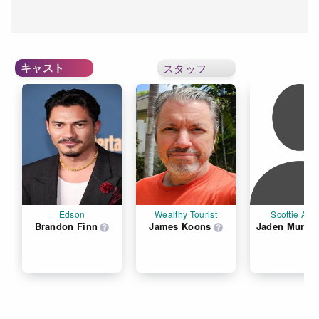
キャスト
スタッフ
Edson
Wealthy Tourist
Scottie Aki
Brandon Finn
James Koons
Jaden Murak