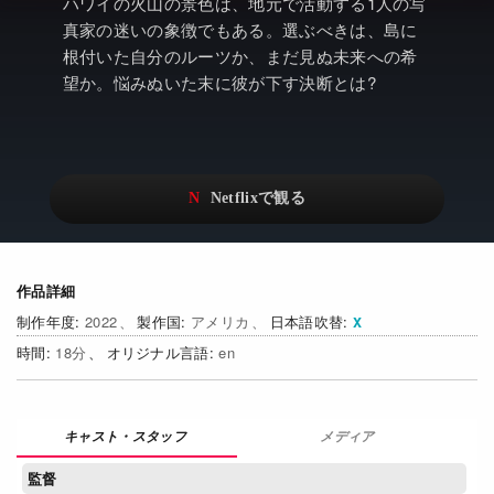
アニメ
Netflix・VOD総合News
ハワイの火山の景色は、地元で活動する1人の写
真家の迷いの象徴でもある。選ぶべきは、島に
ドキュメンタリー
Watchlistへ
根付いた自分のルーツか、まだ見ぬ未来への希
望か。悩みぬいた末に彼が下す決断とは?
Netflixオリジナル作品
Netflix Video
リアリティ
…
日本語吹替対応作品
Netflix 吹替版作品
Netflix 高い評価の海外作品
その他の国のTV番組
Netflixオリジナル作品
その他の国の映画
作品詳細
2022
アメリカ
日本語吹替
みんなの作品レビュー
18
en
Watchlist
過去の配信終了作品
メディア
Get Freaxフォーラム
監督