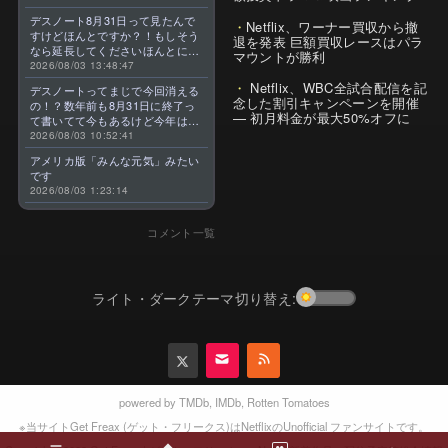
デスノート8月31日って見たんで
Netflix、ワーナー買収から撤
すけどほんとですか？！もしそう
退を発表 巨額買収レースはパラ
なら延長してくださいほんとに大
マウントが勝利
好きなんです😭
2026/08/03 13:48:47
Netflix、WBC全試合配信を記
デスノートってまじで今回消える
念した割引キャンペーンを開催
の！？数年前も8月31日に終了っ
— 初月料金が最大50%オフに
て書いてて今もあるけど今年はま
じのやつ！？よくわからん！！で
2026/08/03 10:52:41
きればなくならないでほしい！平
アメリカ版「みんな元気」みたい
成アニメを振り返らせてくれっ
です
っ！！！！！！！
2026/08/03 1:23:14
コメント一覧
ライト・ダークテーマ切り替え:
powered by
TMDb
,
IMDb
,
Rotten Tomatoes
※当サイトGet Freax (ゲット・フリークス)はNetflixのUnofficial ファンサイトです。