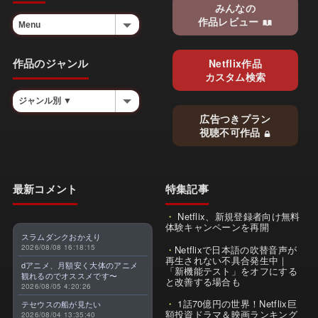
みんなの
作品レビュー
作品のジャンル
Netflix作品
カスタム検索
広告つきプラン
視聴不可作品
最新コメント
特集記事
Netflix、新規登録者向け無料
体験キャンペーンを再開
スラムダンクおかえり
2026/08/08 16:18:15
Netflixで日本語の吹替音声が
再生されない不具合発生中｜
dアニメ、月額安く大体のアニメ
「新機能テスト」をオフにする
観れるのでオススメです〜
と改善する場合も
2026/08/05 4:20:26
1話70億円の世界！Netflix巨
テセウスの船が見たい
額投資ドラマ＆映画ランキング
2026/08/04 13:35:40