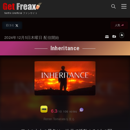
Home
Netflix Unofficial ファンサイト
Netflix新着作品
口コミ
人気
ジャンル別新着作品
配信予定スケジュール
2024年12月5日木曜日 配信開始
オールジャンル
配信終了予定の作品
Inheritance
海外ドラマ・シリーズ
海外ドラマ・ラインナップ
海外映画
Netflix 人気ランキング
国内TV番組・ドラマ
Netflix 全作品ラインナップ
国内映画
Netflix配信作品カスタム検索
アジアTV番組・ドラマ
トレンド
6.3
/10 106 votes
アジア映画
VOD 総合作品情報