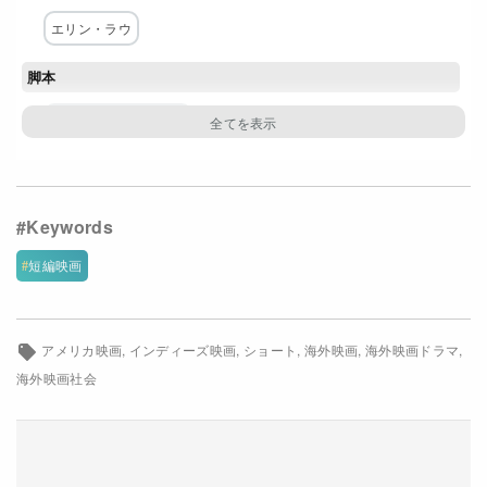
Netflixコース別料金プラン
エリン・ラウ
お問い合わせ
脚本
ジャスティン・オモリ
閉じる
主な出演者
武谷碧
ダン・セキ
ジェイデン・ムラカミ
ブランドン・フィン
短編映画
アメリカ映画
インディーズ映画
ショート
海外映画
海外映画ドラマ
海外映画社会