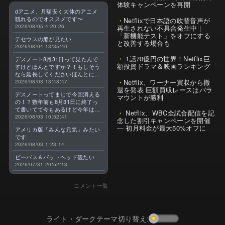
体験キャンペーンを再開
dアニメ、月額安く大体のアニメ
観れるのでオススメです〜
Netflixで日本語の吹替音声が
2026/08/05 4:20:26
再生されない不具合発生中｜
「新機能テスト」をオフにする
テセウスの船が見たい
と改善する場合も
2026/08/04 13:35:40
1話70億円の世界！Netflix巨
デスノート8月31日って見たんで
額投資ドラマ＆映画ランキング
すけどほんとですか？！もしそう
なら延長してくださいほんとに大
Netflix、ワーナー買収から撤
好きなんです😭
2026/08/03 13:48:47
退を発表 巨額買収レースはパラ
デスノートってまじで今回消える
マウントが勝利
の！？数年前も8月31日に終了っ
て書いてて今もあるけど今年はま
Netflix、WBC全試合配信を記
じのやつ！？よくわからん！！で
2026/08/03 10:52:41
念した割引キャンペーンを開催
きればなくならないでほしい！平
— 初月料金が最大50%オフに
アメリカ版「みんな元気」みたい
成アニメを振り返らせてくれっ
です
っ！！！！！！！
2026/08/03 1:23:14
ビーバス＆バットヘッド観たい
2026/07/31 20:52:13
コメント一覧
ライト・ダークテーマ切り替え: