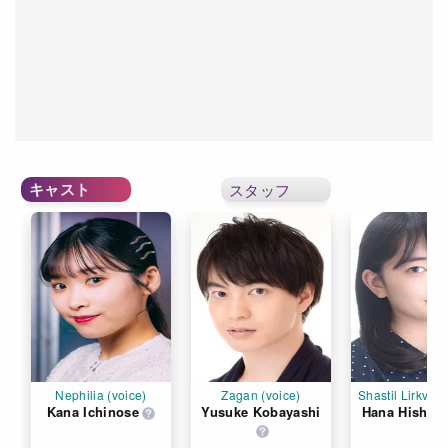
キャスト
スタッフ
Nephilia (voice)
Zagan (voice)
Shastil Lirkvist 
Kana Ichinose
Yusuke Kobayashi
Hana Hishik