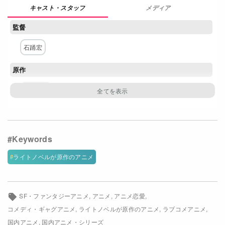
メディア
Netflixコース別料金プラン
監督
お問い合わせ
石踊宏
閉じる
原作
手島史詞
構成・脚本
吉永亜矢
キャラクター原案・デザイン
ライトノベルが原作のアニメ
大沢美奈
SF・ファンタジーアニメ
アニメ
アニメ恋愛
主な出演者
コメディ・ギャグアニメ
ライトノベルが原作のアニメ
ラブコメアニメ
小林裕介
市ノ瀬加那
菱川花菜
谷山紀章
国内アニメ
国内アニメ・シリーズ