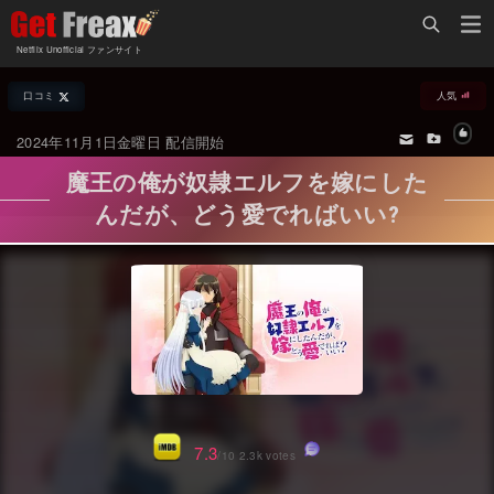
Home
Netflix Unofficial ファンサイト
Netflix新着作品
口コミ
人気
ジャンル別新着作品
配信予定スケジュール
2024年11月1日金曜日 配信開始
オールジャンル
配信終了予定の作品
魔王の俺が奴隷エルフを嫁にした
海外ドラマ・シリーズ
海外ドラマ・ラインナップ
んだが、どう愛でればいい?
海外映画
Netflix 人気ランキング
国内TV番組・ドラマ
Netflix 全作品ラインナップ
国内映画
Netflix配信作品カスタム検索
アジアTV番組・ドラマ
トレンド
アジア映画
VOD 総合作品情報
7.3
/10 2.3k votes