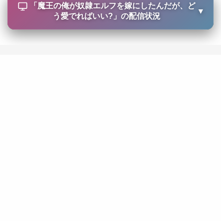
「
魔王の俺が奴隷エルフを嫁にしたんだが、ど
▼
う愛でればいい?
」の配信状況