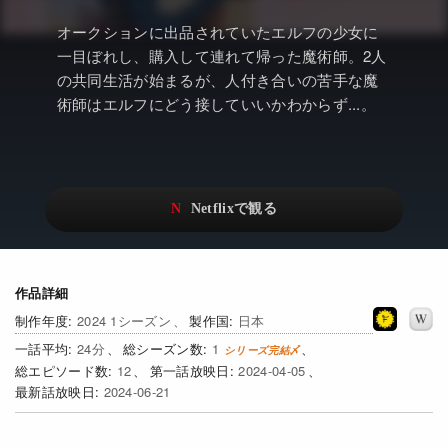
アニメ
Netflix・VOD総合News
オークションに出品されていたエルフの少女に
ドキュメンタリー
Watchlistへ
一目ぼれし、購入して連れて帰った魔術師。2人
の共同生活が始まるが、人付き合いの苦手な魔
Netflixオリジナル作品
Netflix Video
術師はエルフにどう接していいかわからず...。
リアリティ
…
日本語吹替対応作品
Netflix 吹替版作品
Netflix 高い評価の海外作品
その他の国のTV番組
Netflixオリジナル作品
その他の国の映画
作品詳細
みんなの作品レビュー
2024 1シーズン
日本
Watchlist
24
1
12
2024-04-05
過去の配信終了作品
2024-06-21
Get Freaxフォーラム