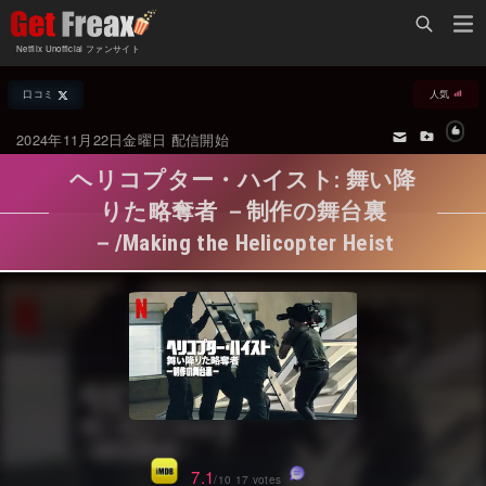
Home
Netflix Unofficial ファンサイト
Netflix新着作品
口コミ
人気
ジャンル別新着作品
配信予定スケジュール
2024年11月22日金曜日 配信開始
オールジャンル
配信終了予定の作品
ヘリコプター・ハイスト: 舞い降
海外ドラマ・シリーズ
海外ドラマ・ラインナップ
りた略奪者 －制作の舞台裏
－/Making the Helicopter Heist
海外映画
Netflix 人気ランキング
国内TV番組・ドラマ
Netflix 全作品ラインナップ
国内映画
Netflix配信作品カスタム検索
アジアTV番組・ドラマ
トレンド
アジア映画
VOD 総合作品情報
7.1
/10 17 votes