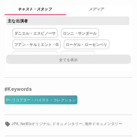
Netflixコース別料金プラン
メディア
主な出演者
お問い合わせ
ダニエル・エスピノーサ
ロンニ・サンダール
閉じる
フアン・サルミエント・G
ローゲル・ローセンベリ
ミカエル・ヴィンデリン
ピーター・ヨルト
アルダラン・エスマイリ
マハムティ・スヴァキ
エリック・スヴェドベリ=ゼルマン
ヴィム・エルフウェンクローナ
ヘリコプター・ハイスト・コレクション
配給
Netflix
JPA
Netflixオリジナル
ドキュメンタリー
海外ドキュメンタリー