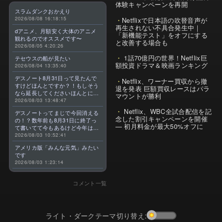
体験キャンペーンを再開
スラムダンクおかえり
2026/08/08 16:18:15
Netflixで日本語の吹替音声が
再生されない不具合発生中｜
dアニメ、月額安く大体のアニメ
「新機能テスト」をオフにする
観れるのでオススメです〜
と改善する場合も
2026/08/05 4:20:26
1話70億円の世界！Netflix巨
テセウスの船が見たい
額投資ドラマ＆映画ランキング
2026/08/04 13:35:40
デスノート8月31日って見たんで
Netflix、ワーナー買収から撤
すけどほんとですか？！もしそう
退を発表 巨額買収レースはパラ
なら延長してくださいほんとに大
マウントが勝利
好きなんです😭
2026/08/03 13:48:47
Netflix、WBC全試合配信を記
デスノートってまじで今回消える
念した割引キャンペーンを開催
の！？数年前も8月31日に終了っ
— 初月料金が最大50%オフに
て書いてて今もあるけど今年はま
じのやつ！？よくわからん！！で
2026/08/03 10:52:41
きればなくならないでほしい！平
アメリカ版「みんな元気」みたい
成アニメを振り返らせてくれっ
です
っ！！！！！！！
2026/08/03 1:23:14
コメント一覧
ライト・ダークテーマ切り替え: