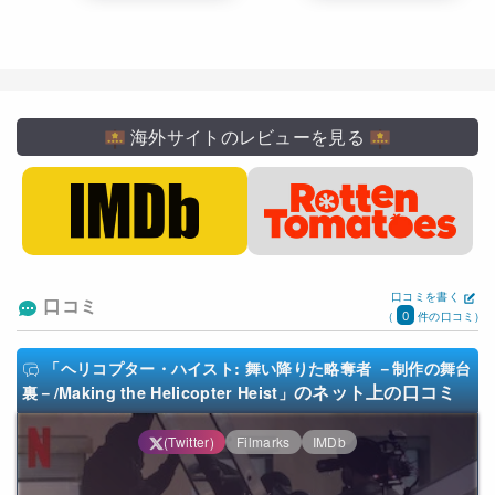
海外サイトのレビューを見る
口コミを書く
口コミ
0
(
件の口コミ)
「ヘリコプター・ハイスト: 舞い降りた略奪者 －制作の舞台
のネット上の口コミ
裏－/Making the Helicopter Heist」
(Twitter)
Filmarks
IMDb