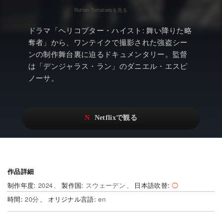
アニメ
Netflix・VOD総合News
ドキュメンタリー
Watchlistへ
ドラマ「ヘリコプター・ハイスト: 舞い降りた略
奪者」から、ワンテイクで撮影された強盗シー
Netflixオリジナル作品
Netflix Video
ンの制作舞台裏に迫るドキュメンタリー。監督
リアリティ
…
は「デンジャラス・ラン」のダニエル・エスピ
ノーサ。
日本語吹替対応作品
Netflix 吹替版作品
Netflix 高い評価の海外作品
その他の国のTV番組
Netflixオリジナル作品
その他の国の映画
みんなの作品レビュー
Watchlist
作品詳細
2024
スウェーデン
日本語吹替
過去の配信終了作品
20
en
Get Freaxフォーラム