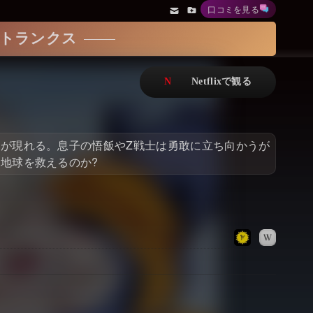
口コミを見る
アニメ
Netflix・VOD総合News
とトランクス
ドキュメンタリー
Watchlistへ
Netflixオリジナル作品
Netflix Video
リアリティ
…
が現れる。息子の悟飯やZ戦士は勇敢に立ち向かうが
日本語吹替対応作品
Netflix 吹替版作品
地球を救えるのか?
Netflix 高い評価の海外作品
その他の国のTV番組
Netflixオリジナル作品
その他の国の映画
みんなの作品レビュー
Watchlist
過去の配信終了作品