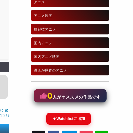
アニメ
奈見乗児
アニメ映画
格闘技アニメ
国内アニメ
国内アニメ映画
漫画が原作のアニメ
0
人がオススメの作品です
書く
口コミ)
＋
Watchlistに追加