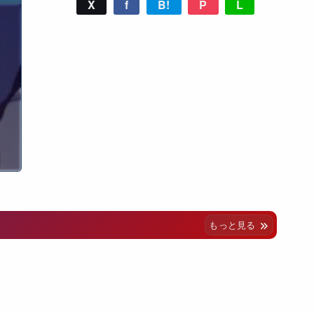
X
f
B!
P
L
もっと見る