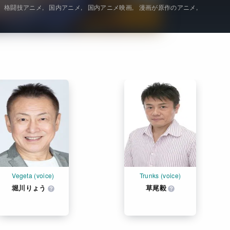
格闘技アニメ
国内アニメ
国内アニメ映画
漫画が原作のアニメ
Get Freaxフォーラム
Netflixコース別料金プラン
お問い合わせ
閉じる
Vegeta (voice)
Trunks (voice)
堀川りょう
草尾毅