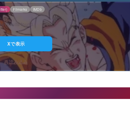
tter)
Filmarks
IMDb
o results found.
Xで表示
再読み込み