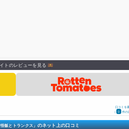
渡辺菜生子
郷里大輔
龍田直樹
宮内幸平
中原茂
伊藤美紀
八
イトのレビューを見る
口コミを
0
(
件の
のネット上の口コミ
・悟飯とトランクス」