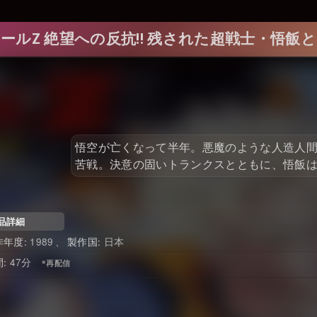
ールZ 絶望への反抗!! 残された超戦士・悟飯
悟空が亡くなって半年。悪魔のような人造人間
苦戦。決意の固いトランクスとともに、悟飯は
品詳細
1989
日本
47