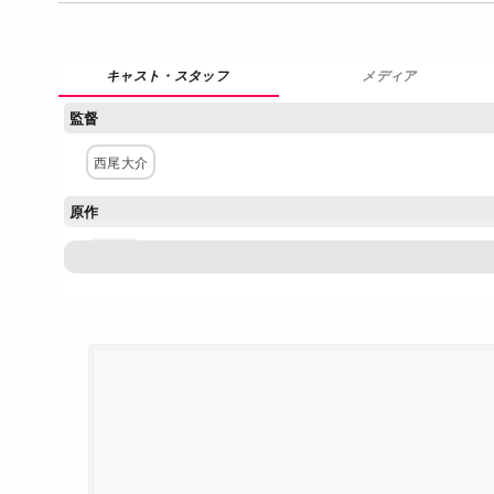
メディア
監督
西尾大介
原作
鳥山明
構成・脚本
戸田博史
キャラクター原案・デザイン
前田実
主な出演者