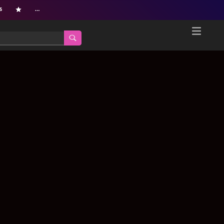
s
…
Home
Netflix新着作品
ジャンル別新着作品
配信予定スケジュール
オールジャンル
配信終了予定の作品
海外ドラマ・シリーズ
海外ドラマ・ラインナップ
海外映画
Netflix 人気ランキング
国内TV番組・ドラマ
Netflix 全作品ラインナップ
国内映画
Netflix配信作品カスタム検索
アジアTV番組・ドラマ
トレンド
アジア映画
VOD 総合作品情報