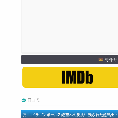
野沢雅子
田中真弓
鶴ひろみ
堀川りょう
草尾毅
アニメーション製作
東映
海外サ
口コミ
「ドラゴンボールZ 絶望への反抗!! 残された超戦士