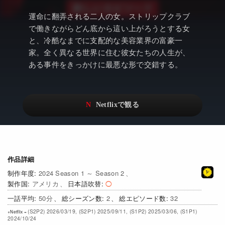
アニメ
Netflix・VOD総合News
運命に翻弄される二人の女。ストリップクラブ
ドキュメンタリー
Watchlistへ
で働きながらどん底から這い上がろうとする女
と、冷酷なまでに支配的な美容業界の富豪一
Netflixオリジナル作品
Netflix Video
家。全く異なる世界に住む彼女たちの人生が、
ある事件をきっかけに最悪な形で交錯する。
リアリティ
…
日本語吹替対応作品
Netflix 吹替版作品
Netflix 高い評価の海外作品
その他の国のTV番組
Netflixオリジナル作品
その他の国の映画
みんなの作品レビュー
作品詳細
2024 Season 1 ～ Season 2
Watchlist
アメリカ
日本語吹替
過去の配信終了作品
50
2
32
(S2P2) 2026/03/19, (S2P1) 2025/09/11, (S1P2) 2025/03/06, (S1P1)
Get Freaxフォーラム
2024/10/24