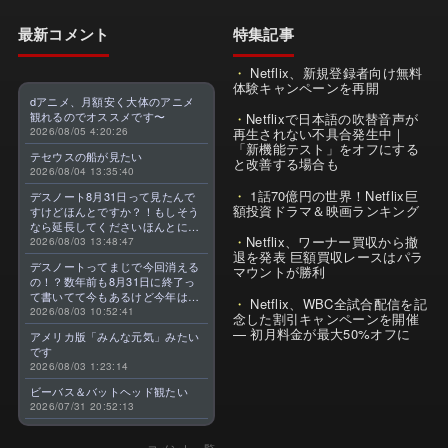
最新コメント
特集記事
Netflix、新規登録者向け無料
体験キャンペーンを再開
dアニメ、月額安く大体のアニメ
観れるのでオススメです〜
Netflixで日本語の吹替音声が
2026/08/05 4:20:26
再生されない不具合発生中｜
「新機能テスト」をオフにする
テセウスの船が見たい
と改善する場合も
2026/08/04 13:35:40
1話70億円の世界！Netflix巨
デスノート8月31日って見たんで
額投資ドラマ＆映画ランキング
すけどほんとですか？！もしそう
なら延長してくださいほんとに大
Netflix、ワーナー買収から撤
好きなんです😭
2026/08/03 13:48:47
退を発表 巨額買収レースはパラ
デスノートってまじで今回消える
マウントが勝利
の！？数年前も8月31日に終了っ
て書いてて今もあるけど今年はま
Netflix、WBC全試合配信を記
じのやつ！？よくわからん！！で
2026/08/03 10:52:41
念した割引キャンペーンを開催
きればなくならないでほしい！平
— 初月料金が最大50%オフに
アメリカ版「みんな元気」みたい
成アニメを振り返らせてくれっ
です
っ！！！！！！！
2026/08/03 1:23:14
ビーバス＆バットヘッド観たい
2026/07/31 20:52:13
コメント一覧