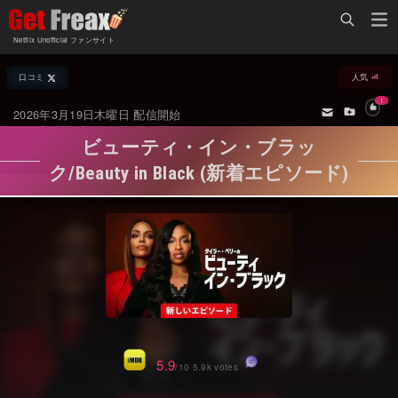
Home
Netflix Unofficial ファンサイト
Netflix新着作品
口コミ
人気
ジャンル別新着作品
配信予定スケジュール
1
2026年3月19日木曜日 配信開始
オールジャンル
配信終了予定の作品
ビューティ・イン・ブラッ
海外ドラマ・シリーズ
海外ドラマ・ラインナップ
ク/Beauty in Black (新着エピソード)
海外映画
Netflix 人気ランキング
国内TV番組・ドラマ
Netflix 全作品ラインナップ
国内映画
Netflix配信作品カスタム検索
アジアTV番組・ドラマ
トレンド
アジア映画
VOD 総合作品情報
5.9
/10 5.9k votes