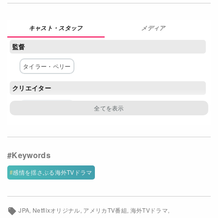
Netflixコース別料金プラン
メディア
お問い合わせ
監督
閉じる
タイラー・ペリー
クリエイター
タイラー・ペリー
脚本
タイラー・ペリー
主な出演者
感情を揺さぶる海外TVドラマ
テイラー・ポリドア・ウィリアムズ
クリストル・スチュワート
アンバー・レイン・スミス
JPA
Netflixオリジナル
アメリカTV番組
海外TVドラマ