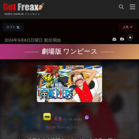
Home
Netflix Unofficial ファンサイト
Netflix新着作品
口コミ
人気
ジャンル別新着作品
配信予定スケジュール
2024年9月8日日曜日 配信開始
オールジャンル
配信終了予定の作品
劇場版 ワンピース
海外ドラマ・シリーズ
海外ドラマ・ラインナップ
海外映画
Netflix 人気ランキング
国内TV番組・ドラマ
Netflix 全作品ラインナップ
国内映画
Netflix配信作品カスタム検索
アジアTV番組・ドラマ
トレンド
6.8
/10 10k votes
アジア映画
VOD 総合作品情報