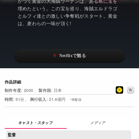
アニメ
Netflix・VOD総合News
かつて黄金の大海賊ウーナンは、ある島に宝を
埋めたという。この宝を巡り、海賊エルドラゴ
ドキュメンタリー
Watchlistへ
とルフィ達との激しい争奪戦がスタート。黄金
は、麦わらの一味が頂く!
Netflixオリジナル作品
Netflix Video
リアリティ
…
日本語吹替対応作品
Netflix 吹替版作品
Netflix 高い評価の海外作品
その他の国のTV番組
Netflixオリジナル作品
その他の国の映画
作品詳細
2000
日本
みんなの作品レビュー
51
21.6億円
Watchlist
過去の配信終了作品
メディア
Get Freaxフォーラム
監督