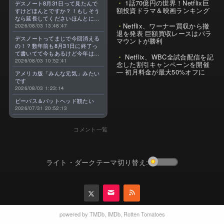
1話70億円の世界！Netflix巨
デスノート8月31日って見たんで
額投資ドラマ＆映画ランキング
すけどほんとですか？！もしそう
なら延長してくださいほんとに大
Netflix、ワーナー買収から撤
好きなんです😭
2026/08/03 13:48:47
退を発表 巨額買収レースはパラ
デスノートってまじで今回消える
マウントが勝利
の！？数年前も8月31日に終了っ
て書いてて今もあるけど今年はま
Netflix、WBC全試合配信を記
じのやつ！？よくわからん！！で
2026/08/03 10:52:41
念した割引キャンペーンを開催
きればなくならないでほしい！平
— 初月料金が最大50%オフに
アメリカ版「みんな元気」みたい
成アニメを振り返らせてくれっ
です
っ！！！！！！！
2026/08/03 1:23:14
ビーバス＆バットヘッド観たい
2026/07/31 20:52:13
コメント一覧
ライト・ダークテーマ切り替え:
powered by
TMDb
,
IMDb
,
Rotten Tomatoes