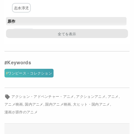
Netflixコース別料金プラン
志水淳児
お問い合わせ
原作
尾田栄一郎
閉じる
構成・脚本
島田満
キャラクター原案・デザイン
ワンピース・コレクション
久田和也
小泉昇
アクション・アドベンチャー・アニメ
アクションアニメ
アニメ
主な出演者
アニメ映画
国内アニメ
国内アニメ映画
大ヒット・国内アニメ
田中真弓
中井和哉
岡村明美
山口勝平
内海賢二
漫画が原作のアニメ
アニメーション製作