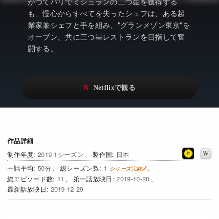
アニメ
Netflix・VOD総合News
かつてパリでミシュランの二つ星を獲得する
も、慢心からすべてを失ったシェフは、ある起
ドキュメンタリー
Watchlistへ
業家兼シェフと手を組み、"グランメゾン東京"を
オープン。共に三つ星レストランを目指して奮
Netflixオリジナル作品
Netflix Video
闘する。
リアリティ
…
日本語吹替対応作品
Netflix 吹替版作品
Netflix 高い評価の海外作品
その他の国のTV番組
Netflixオリジナル作品
その他の国の映画
作品詳細
みんなの作品レビュー
2019 1シーズン
日本
50
1
Watchlist
11
2019-10-20
2019-12-29
過去の配信終了作品
Get Freaxフォーラム