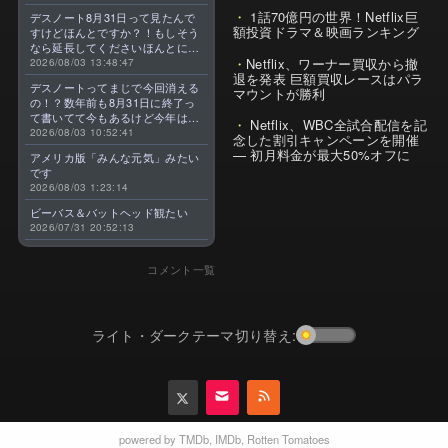
1話70億円の世界！Netflix巨
デスノート8月31日って見たんで
額投資ドラマ＆映画ランキング
すけどほんとですか？！もしそう
なら延長してくださいほんとに大
Netflix、ワーナー買収から撤
好きなんです😭
2026/08/03 13:48:47
退を発表 巨額買収レースはパラ
デスノートってまじで今回消える
マウントが勝利
の！？数年前も8月31日に終了っ
て書いてて今もあるけど今年はま
Netflix、WBC全試合配信を記
じのやつ！？よくわからん！！で
2026/08/03 10:52:41
念した割引キャンペーンを開催
きればなくならないでほしい！平
— 初月料金が最大50%オフに
アメリカ版「みんな元気」みたい
成アニメを振り返らせてくれっ
です
っ！！！！！！！
2026/08/03 1:23:14
ビーバス＆バットヘッド観たい
2026/07/31 20:52:13
コメント一覧
ライト・ダークテーマ切り替え:
powered by
TMDb
,
IMDb
,
Rotten Tomatoes