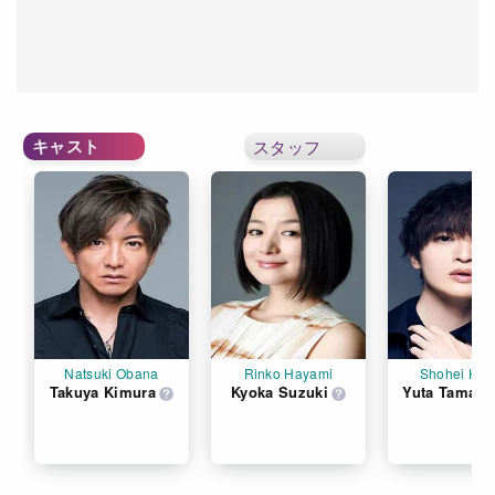
キャスト
スタッフ
Natsuki Obana
Rinko Hayami
Shohei Hir
Takuya Kimura
Kyoka Suzuki
Yuta Tamamo