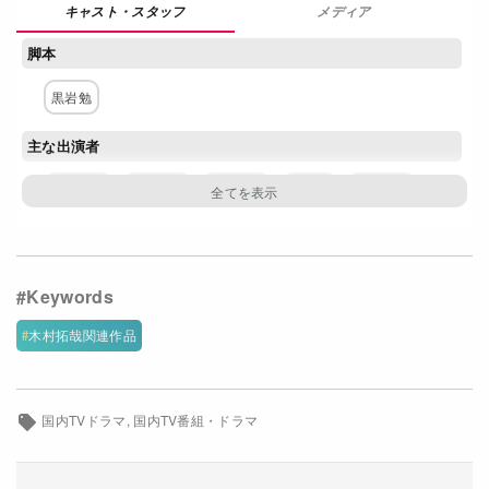
メディア
Netflixコース別料金プラン
脚本
お問い合わせ
黒岩勉
閉じる
主な出演者
木村拓哉
鈴木京香
玉森裕太
寛一郎
朝倉あき
吉谷彩子
石丸幹二
大貫勇輔
尾上菊之助
冨永愛
中村アン
手塚とおる
及川光博
ネットワーク
木村拓哉関連作品
TBS
国内TVドラマ
国内TV番組・ドラマ