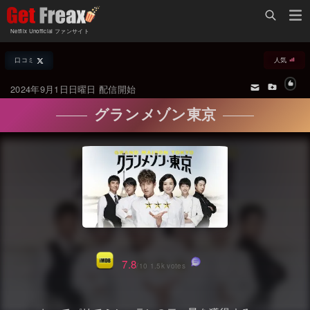
Home
Netflix Unofficial ファンサイト
Netflix新着作品
口コミ
人気
ジャンル別新着作品
配信予定スケジュール
2024年9月1日日曜日 配信開始
オールジャンル
配信終了予定の作品
グランメゾン東京
海外ドラマ・シリーズ
海外ドラマ・ラインナップ
海外映画
Netflix 人気ランキング
国内TV番組・ドラマ
Netflix 全作品ラインナップ
国内映画
Netflix配信作品カスタム検索
アジアTV番組・ドラマ
トレンド
7.8
/10 1.5k votes
アジア映画
VOD 総合作品情報