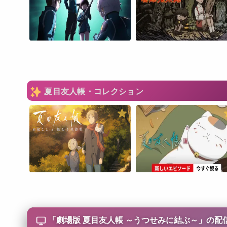
夏目友人帳・コレクション
「
劇場版 夏目友人帳 ～うつせみに結ぶ～
」の配