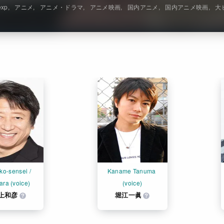
exp
アニメ
アニメ・ドラマ
アニメ映画
国内アニメ
国内アニメ映画
大
o-sensei / 
Kaname Tanuma 
ra (voice)
(voice)
上和彦
堀江一眞