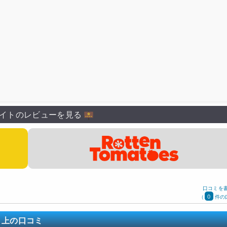
藤栄次
堀江一眞
佐藤利奈
石田彰
島本須美
高良健吾
イトのレビューを見る
口コミを
0
(
件の
ト上の口コミ