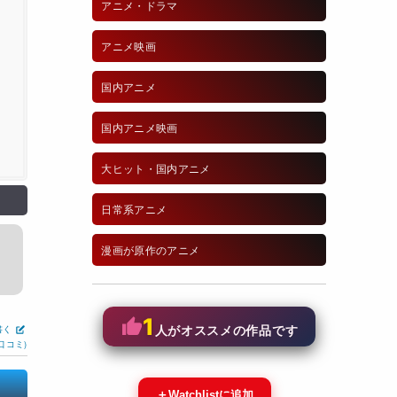
アニメ・ドラマ
アニメ映画
国内アニメ
国内アニメ映画
大ヒット・国内アニメ
日常系アニメ
漫画が原作のアニメ
1
書く
人がオススメの作品です
口コミ)
＋
Watchlistに追加