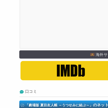
神谷浩史
井上和彦
小林沙苗
村瀬歩
伊藤美紀
伊
アニメーション製作
アニプレックス
海外サ
口コミ
のネッ
「劇場版 夏目友人帳 ～うつせみに結ぶ～」