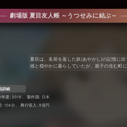
劇場版 夏目友人帳 ～うつせみに結ぶ～
夏目は、名前を返した妖(あやかし)の記憶に
雄と穏やかに暮らしていたが、親子の住む町には
品詳細
2018
日本
104
8億円