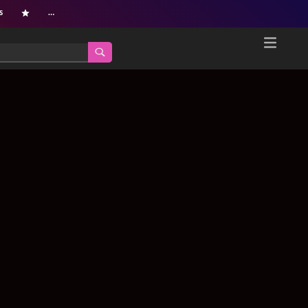
s
…
Home
Netflix新着作品
ジャンル別新着作品
配信予定スケジュール
オールジャンル
配信終了予定の作品
海外ドラマ・シリーズ
海外ドラマ・ラインナップ
海外映画
Netflix 人気ランキング
国内TV番組・ドラマ
Netflix 全作品ラインナップ
国内映画
Netflix配信作品カスタム検索
アジアTV番組・ドラマ
トレンド
アジア映画
VOD 総合作品情報