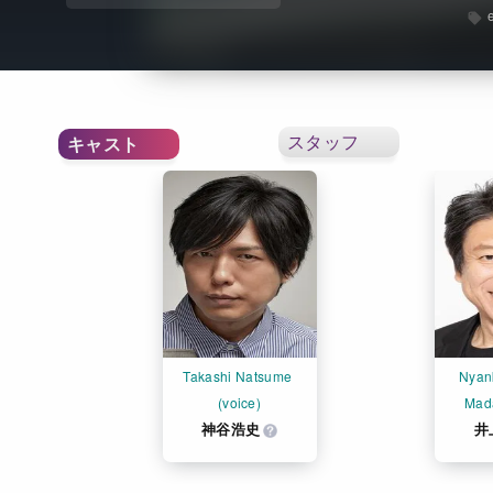
スタッフ
キャスト
Takashi Natsume 
Nyank
(voice)
Mada
神谷浩史
井