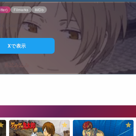
tter)
Filmarks
IMDb
o results found.
Xで表示
再読み込み