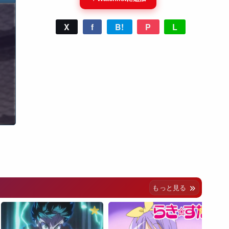
X
f
B!
P
L
もっと見る