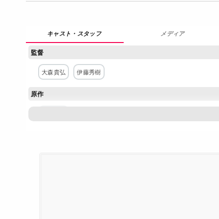
メディア
監督
大森貴弘
伊藤秀樹
原作
緑川ゆき
構成・脚本
村井さだゆき
キャラクター原案・デザイン
山田起生
主な出演者