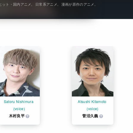
ヒット・国内アニメ
日常系アニメ
漫画が原作のアニメ
Get Freaxフォーラム
Netflixコース別料金プラン
お問い合わせ
閉じる
Satoru Nishimura 
Atsushi Kitamoto 
(voice)
(voice)
木村良平
菅沼久義